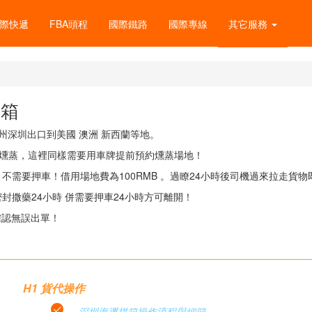
際快遞
FBA頭程
國際鐵路
國際專線
其它服務
拼箱
惠州深圳出口到美國 澳洲 新西蘭等地。
做燻蒸，這裡同樣需要用車牌提前預約燻蒸場地！
 不需要押車！借用場地費為100RMB 。過瞭24小時後司機過來拉走貨物
密封撒藥24小時 併需要押車24小時方可離開！
確認無誤出單！
H1 貨代操作
深圳海運拼箱操作流程與細節