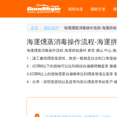
國際海運
國際空運
國
首頁
關於我們
海運燻蒸消毒操作流程-海運拼箱
海運燻蒸消毒操作流程-海運
海運燻蒸消毒操作流程-海運拼箱廣州 東莞 佛山 中山 
1：讓工廠填燻蒸落貨纸，散貨一般都是拉去蛇口堆場
2：2CBM以下的貨物可以拉到碼頭自備櫃裡麵蓋章 撒藥
3:2CBM以上的貨物需要自備噸車拉到燻蒸堆場去蓋章 
4：出單：按照落貨纸以及提單内容出燻蒸草單給客戶 
海運燻蒸消毒操作流程–貨櫃整箱（深圳）