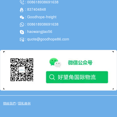
: 008618938691638
: 837404848
: Goodhope-freight
: 008618938691638
: haowangjiao56
: quote@goodhope86.com
聯絡我們
/
隱私條例