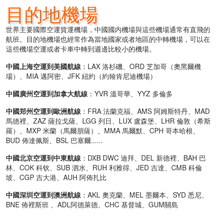
目的地機場
世界主要國際空運貨運機場，中國國内機場與這些機場通常有直飛的
航班。目的地機場也經常作為當地國家或者地區的中轉機場，可以在
這些機場空運或者卡車中轉到週邊比較小的機場。
中國上海空運到美國航線
：LAX 洛杉磯、ORD 芝加哥（奧黑爾機
場）、MIA 邁阿密、JFK 紐約（約翰肯尼迪機場）
中國廣州空運到加拿大航線
：YVR 溫哥華、YYZ 多倫多
中國郑州空運到歐洲航線
：FRA 法蘭克福、AMS 阿姆斯特丹、MAD
馬德裡、ZAZ 薩拉戈薩、LGG 列日、LUX 盧森堡、LHR 倫敦（希斯
羅）、MXP 米蘭（馬爾朋薩）、MMA 馬爾默、CPH 哥本哈根、
BUD 佈達佩斯、BSL 巴塞爾......
中國北京空運到中東航線
：DXB DWC 迪拜、DEL 新德裡、BAH 巴
林、COK 科钦、SUB 泗水、RUH 利雅得、JED 吉達、CMB 科倫
坡、CGP 吉大港、AUH 阿佈扎比
中國深圳空運到澳洲航線
：AKL 奧克蘭、MEL 墨爾本、SYD 悉尼、
BNE 佈裡斯班 、ADL阿德萊德、CHC 基督城、GUM關島