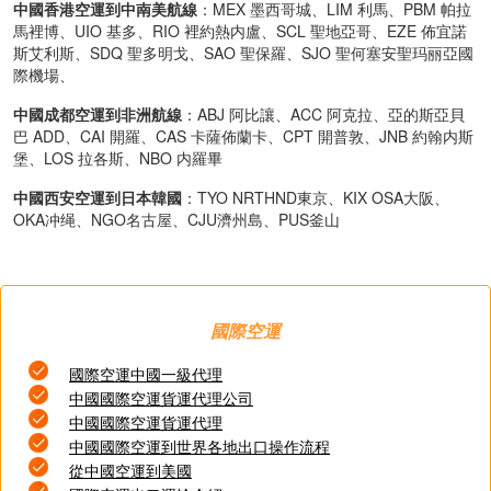
中國香港空運到中南美航線
：MEX 墨西哥城、LIM 利馬、PBM 帕拉
馬裡博、UIO 基多、RIO 裡約熱内盧、SCL 聖地亞哥、EZE 佈宜諾
斯艾利斯、SDQ 聖多明戈、SAO 聖保羅、SJO 聖何塞安聖玛丽亞國
際機場、
中國成都空運到非洲航線
：ABJ 阿比讓、ACC 阿克拉、亞的斯亞貝
巴 ADD、CAI 開羅、CAS 卡薩佈蘭卡、CPT 開普敦、JNB 約翰内斯
堡、LOS 拉各斯、NBO 内羅畢
中國西安空運到日本韓國
：TYO NRTHND東京、KIX OSA大阪、
OKA冲绳、NGO名古屋、CJU濟州島、PUS釜山
國際空運
國際空運中國一級代理
中國國際空運貨運代理公司
中國國際空運貨運代理
中國國際空運到世界各地出口操作流程
從中國空運到美國