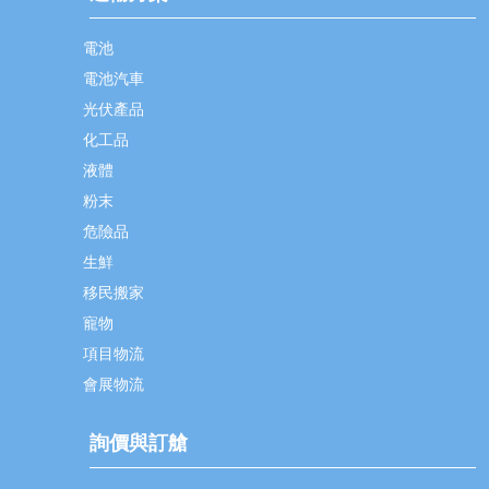
電池
電池汽車
光伏產品
化工品
液體
粉末
危險品
生鮮
移民搬家
寵物
項目物流
會展物流
詢價與訂艙