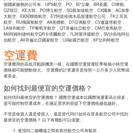
個國家服務的公司有：UPS航空、PO、B7立榮、BR長榮、CI華航、
OZ韓亞、KE大韓、PO博立航空、SQ新加坡航空、CX國泰、AC加拿
大航空、EK阿聯酋航空、EY阿提哈德水晶貨運航空公司，TK土耳其
航空、RU俄羅斯航空、AA美聯航、D7亞洲航空、CV盧森堡航空，
LA智利航空，TP葡萄牙航空，QT哥倫比亞航空，CM巴拿馬航空，
M6阿姆利捷特航空QR卡塔爾航空，7L阿塞拜疆航空，SV沙烏地阿拉
伯航空，AV哥倫比亞國家航空，UX歐羅巴航空，KF比利時航空
空運費
空運費用的高低浮動跟機票一樣，在國際空運貨運旺季每個小時空運
價格都可能變動很大。 空運費的計算通常是按照一公斤多少人民幣或
者美金。
如何找到最便宜的空運價格？
如何找到最便宜的空運價格？ 國際空運成本比國際海運要高出很多，
盡可能控制空運成本，在滿足需求的前提下空運價格越低越好。
不管是收貨人還是發貨人，還是貨代同行如何在眾多航空公司中找到
最便宜的空運價格？ 以下有幾點可以借鑒。
1. 査找到二個機場之間有那些航空公司有航班