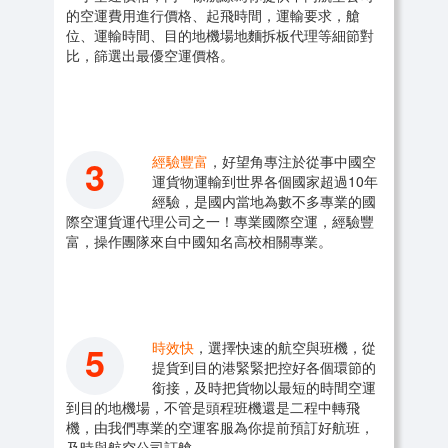
的空運費用進行價格、起飛時間，運輸要求，艙
位、運輸時間、目的地機場地麵拆板代理等細節對
比，篩選出最優空運價格。
3
經驗豐富
，好望角專注於從事中國空
運貨物運輸到世界各個國家超過10年
經驗，是國内當地為數不多專業的國
際空運貨運代理公司之一！專業國際空運，經驗豐
富，操作團隊來自中國知名高校相關專業。
5
時效快
，選擇快速的航空與班機，從
提貨到目的港緊緊把控好各個環節的
銜接，及時把貨物以最短的時間空運
到目的地機場，不管是頭程班機還是二程中轉飛
機，由我們專業的空運客服為你提前預訂好航班，
及時與航空公司訂艙。