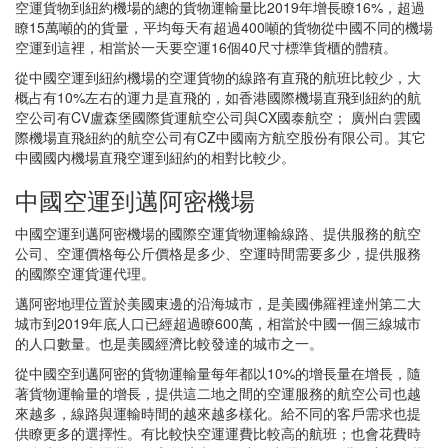
空運貨物到紐約機場的總的貨物運輸量比2019年增長瞭16%，超過
瞭15萬噸的的貨量，平均每天有超過400噸的貨物從中國不同的機場
空運到這裡，相當於一天要空運16個40尺寸標準貨櫃的體積。
從中國空運到紐約機場的空運貨物的線路有直飛的航班比較少，大
概占有10%左右的運力是直飛的，如香港國際機場直飛到紐約的航
空公司有CV盧森堡國際貨運航空公司與CX國泰航空； 廣州白雲國
際機場直飛紐約的航空公司有CZ中國南方航空股份有限公司。其它
中國國内機場直飛空運到紐約的相對比較少。
中國空運到邁阿密機場
中國空運到邁阿密機場的國際空運貨物運輸線路、提供服務的航空
公司、空運價格每公斤價格是多少、空運時間需要多少，提供服務
的國際空運貨運代理。
邁阿密地理位置於美國東邊的沿海城市，是美國佛羅裡達州第二大
城市到2019年底人口已經超過瞭600萬，相當於中國一個三線城市
的人口數量。也是美國經濟比較發達的城市之一。
從中國空到邁阿密的貨物運輸量每年都以10%的增長量在增長，隨
著貨物運輸量的增長，提供這二地之間的空運服務的航空公司也越
來越多，線路與運輸時間的越來越多樣化。給不同的客戶需求也提
供瞭更多的選擇性。有比較快空運運費比較高的航班；也會花費時