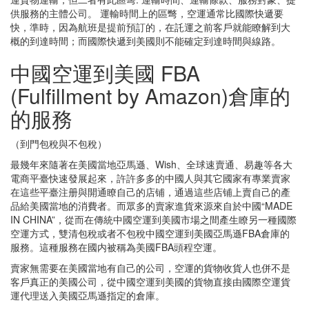
供服務的主體公司。 運輸時間上的區彆，空運通常比國際快遞要
快，準時，因為航班是提前預訂的，在託運之前客戶就能瞭解到大
概的到達時間；而國際快遞到美國則不能確定到達時間與線路。
中國空運到美國 FBA
(Fulfillment by Amazon)倉庫的
的服務
（到門包稅與不包稅）
最幾年來隨著在美國當地亞馬遜、Wish、全球速賣通、易趣等各大
電商平臺快速發展起來，許許多多的中國人與其它國家有專業賣家
在這些平臺注册與開通瞭自己的店铺，通過這些店铺上賣自己的產
品給美國當地的消費者。而眾多的賣家進貨來源來自於中國“MADE
IN CHINA”，從而在傳統中國空運到美國市場之間產生瞭另一種國際
空運方式，雙清包稅或者不包稅中國空運到美國亞馬遜FBA倉庫的
服務。這種服務在國内被稱為美國FBA頭程空運。
賣家無需要在美國當地有自己的公司，空運的貨物收貨人也併不是
客戶真正的美國公司，從中國空運到美國的貨物直接由國際空運貨
運代理送入美國亞馬遜指定的倉庫。