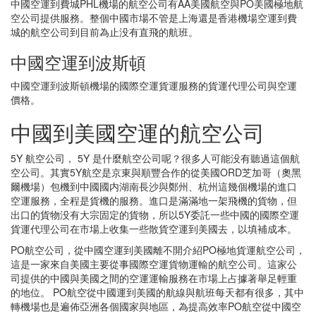
中國空運到費城PHL機場的航空公司有AA美國航空與PO美國極地航
空公司提供服務。整個中國市場不管是上海還是香港機場空運到費
城的航空公司到目前為止没有直飛的航班。
中國空運到波斯頓
中國空運到波斯頓機場的國際空運貨運服務的貨運代理公司與空運
價格。
中國到美國空運的航空公司
5Y 航空公司， 5Y 是什麼航空公司呢？很多人可能没有聽過這個航
空公司。其實5Y航空是京東與順豐合作的從美國ORD芝加哥（奧黑
爾機場）包機到中國國内湖南長沙與鄭州、杭州這幾個機場的進口
空運服務，全程是貨機的服務。進口是滿滿地一架飛機的貨物，但
出口的貨物没有大宗固定的貨物，所以5Y委託一些中國的國際空運
貨運代理公司在市場上收集一些散貨空運到美國去，以填補成本。
PO航空公司，從中國空運到美國離不開介紹PO極地貨運航空公司，
這是一家來自美國主要從事國際空運貨物運輸的航空公司。這家公
司提供的中國與美國之間的空運運輸服務在市場上占據著舉足輕重
的地位。 PO航空從中國運到美國的航線與航班每天都有很多，其中
轉機場也是遍佈亞洲各個國家與地區，為提高效率PO航空從中國空