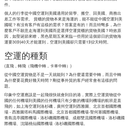
件。
個人的行李從中國空運到美國適用於留學、搬空、回美國、商務出
差工作等需求。 貨櫃的貨物本來是海運的，能不能從中國空運到美
國呢？有没有客戶有這樣的需求？答案是有的！而且特彆多，為什
麼客戶不願意走海運到美國而是選擇空運貨櫃的貨物美國？時效原
因，如聖诞節來瞭，黑色星期五來來臨一些用於這個節日的貨物海
運要30到40天才能運到，空運到美國卻只需要1到2天時間。
空運的種類
(直飛，轉飛（飛機中轉，卡車中轉）)
從中國空運貨物是不是一天就能到？為什麼還需要中轉，而且中轉
為什麼要花費好幾天時間？剛從事外貿的客戶經常會有這樣的問
題。
印象中空運應該是一起飛很快就會到目的港，實際上空運貨物從中
國的任何機場到美國的任何機場只有少數的機場到機場的航班是直
飛的，如上海空運到洛杉磯，廣州空運到西雅圖、北京首都國際機
場 - 西雅圖塔科馬國際機場、北京首都國際機場-聖何塞國際機場、
青島流亭國際機場 - 洛杉磯國際機場、成都雙流國際機場 - 洛杉磯國
際機場、沈陽桃仙國際機場 -洛杉磯國際機場。