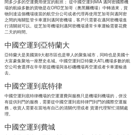
間多少多的空運費用便宜的航班； 從中國空運到MIA 邁阿密國際機
場的航線多數的貨物是在ORD芝加哥（奧黑爾機場）中轉過來，貨
物到達這個機場後當的航空分公司或者代理再使用芝加哥與邁阿密
之間的海關監管卡車運到邁阿密機場，客戶只需要在邁阿密機場進
行清關就可以。從芝加哥機場到邁阿密機場通常卡車運輸需要花費
二天的時間。
中國空運到亞特蘭大
亞特蘭大是美國第9大都市區也是華人的聚集城市，同時也是美國十
大富豪集聚地一座歷史名城。中國空運到亞特蘭大ATL機場多數的航
空公司會選擇在辛辛那提機場與洛杉磯機場再空運或者卡車運輸過
去。
中國空運到底特律
中國空運到底特律機場的空運運費與服務只是機場到機場的，併没
有提供到門的服務，需要從中國空運到底特律門到門的國際空運服
務，收貨人需要在當地有自己的清關代理或者 貨運代理幫忙清關處
理。
中國空運到費城