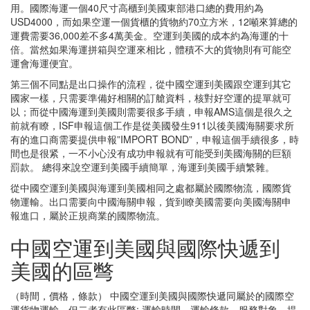
用。國際海運一個40尺寸高櫃到美國東部港口總的費用約為
USD4000，而如果空運一個貨櫃的貨物約70立方米，12噸來算總的
運費需要36,000差不多4萬美金。空運到美國的成本約為海運的十
倍。當然如果海運拼箱與空運來相比，體積不大的貨物則有可能空
運會海運便宜。
第三個不同點是出口操作的流程，從中國空運到美國跟空運到其它
國家一樣，只需要準備好相關的訂艙資料，核對好空運的提單就可
以；而從中國海運到美國則需要很多手續，申報AMS這個是很久之
前就有瞭，ISF申報這個工作是從美國發生911以後美國海關要求所
有的進口商需要提供申報”IMPORT BOND”，申報這個手續很多，時
間也是很紧，一不小心没有成功申報就有可能受到美國海關的巨額
罰款。 總得來說空運到美國手續簡單，海運到美國手續繁雜。
從中國空運到美國與海運到美國相同之處都屬於國際物流，國際貨
物運輸。出口需要向中國海關申報，貨到瞭美國需要向美國海關申
報進口，屬於正規商業的國際物流。
中國空運到美國與國際快遞到
美國的區彆
（時間，價格，條款） 中國空運到美國與國際快遞同屬於的國際空
運貨物運輸，但二者有此區彆: 運輸時間、運輸條款、服務對象、提