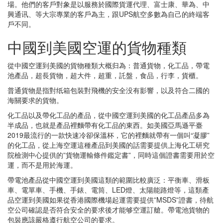
場。他們的客戶對象是以服務於國際貨運代理、富士康、華為、中
興通讯、等大宗專業的客戶為主，跟UPS航空多數為自己的終端客
戶不同。
中國到美國空運的貨物種類
從中國空運到美國的貨物種類大概归為：普通貨物，化工品，帶電
池產品，超長貨物，超大件，超重，託盤，食品，行李，貨櫃。
普通貨物是指對纸箱包裝對飛機的安全没有影響，以及符合二國的
海關要求的貨物。
化工品以及帶化工品的產品，從中國空運到美國的化工品產品多為
半成品，也就是產品裡麵帶有化工品的東西。如美國亞馬遜平臺
2019最流行的一款快速冷卻保溫杯，它的裡麵就帶有一個叫“凝膠”
的化工品，從上海空運這種產品到美國的話需要提供上海化工研究
院檢測中心提供的”貨物運輸條件鑑定書”，同時這個證書需要用於空
運，而不是用於海運。
帶電池產品從中國空運到美國這類的範圍比較廣泛：平衡車、滑板
車、電單車、手機、手錶、電筒、LED燈、太陽能路燈等，這類產
品空運到美國如果從香港國際機場起運需要提供”MSDS”證書，待航
空公司確認是否符合安全的要求後才能够空運訂艙。帶電池貨物的
包裝應該嚴格遵行航空公司的要求。