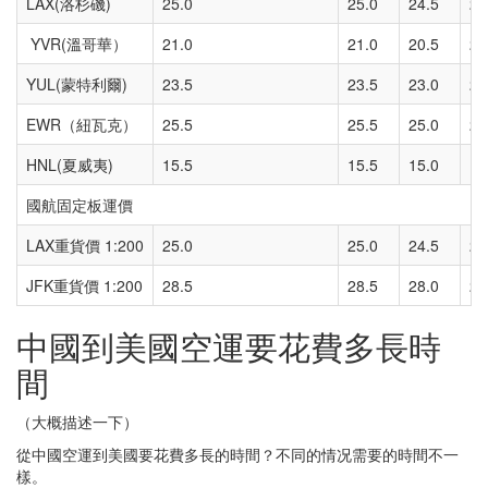
LAX(洛杉磯)
25.0
25.0
24.5
24
YVR(溫哥華）
21.0
21.0
20.5
20
YUL(蒙特利爾)
23.5
23.5
23.0
23
EWR（紐瓦克）
25.5
25.5
25.0
25
HNL(夏威夷)
15.5
15.5
15.0
15
國航固定板運價
LAX重貨價 1:200
25.0
25.0
24.5
24
JFK重貨價 1:200
28.5
28.5
28.0
28
中國到美國空運要花費多長時
間
（大概描述一下）
從中國空運到美國要花費多長的時間？不同的情况需要的時間不一
樣。