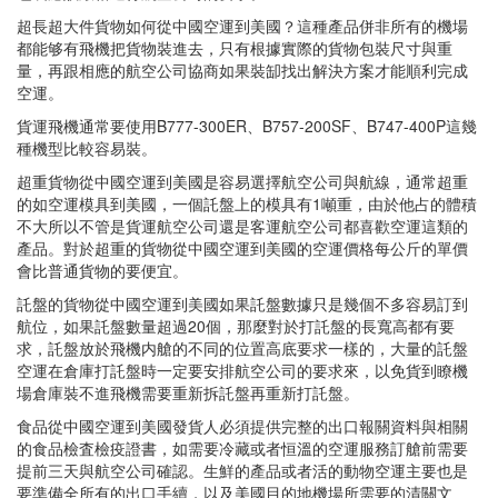
超長超大件貨物如何從中國空運到美國？這種產品併非所有的機場
都能够有飛機把貨物裝進去，只有根據實際的貨物包裝尺寸與重
量，再跟相應的航空公司協商如果裝缷找出解決方案才能順利完成
空運。
貨運飛機通常要使用B777-300ER、B757-200SF、B747-400P這幾
種機型比較容易裝。
超重貨物從中國空運到美國是容易選擇航空公司與航線，通常超重
的如空運模具到美國，一個託盤上的模具有1噸重，由於他占的體積
不大所以不管是貨運航空公司還是客運航空公司都喜歡空運這類的
產品。對於超重的貨物從中國空運到美國的空運價格每公斤的單價
會比普通貨物的要便宜。
託盤的貨物從中國空運到美國如果託盤數據只是幾個不多容易訂到
航位，如果託盤數量超過20個，那麼對於打託盤的長寬高都有要
求，託盤放於飛機内艙的不同的位置高底要求一樣的，大量的託盤
空運在倉庫打託盤時一定要安排航空公司的要求來，以免貨到瞭機
場倉庫裝不進飛機需要重新拆託盤再重新打託盤。
食品從中國空運到美國發貨人必須提供完整的出口報關資料與相關
的食品檢査檢疫證書，如需要冷藏或者恒溫的空運服務訂艙前需要
提前三天與航空公司確認。生鮮的產品或者活的動物空運主要也是
要準備全所有的出口手續，以及美國目的地機場所需要的清關文