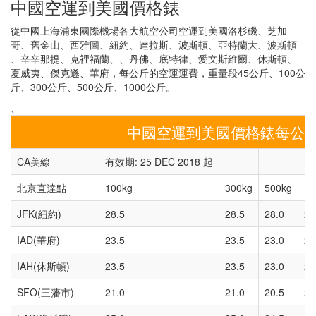
中國空運到美國價格錶
從中國上海浦東國際機場各大航空公司空運到美國洛杉磯、芝加
哥、舊金山、西雅圖、紐約、達拉斯、波斯頓、亞特蘭大、波斯頓
、辛辛那提、克裡福蘭、、丹佛、底特律、愛文斯維爾、休斯頓、
夏威夷、傑克遜、華府，每公斤的空運運費，重量段45公斤、100公
斤、300公斤、500公斤、1000公斤。
、
中國空運到美國價格錶每公
CA美線
有效期: 25 DEC 2018 起
北京直達點
100kg
300kg
500kg
10
JFK(紐約)
28.5
28.5
28.0
28
IAD(華府)
23.5
23.5
23.0
23
IAH(休斯頓)
23.5
23.5
23.0
23
SFO(三藩市)
21.0
21.0
20.5
20