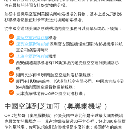
够在最短的時間安排好貨物的分撥。
如從中國機場空運到美國埃爾帕索機場的貨物，基本上首先飛到洛
杉磯機場然後使用卡車派送到埃爾帕索機場。
從中國空運到美國洛杉磯機場的航空服務可以簡單归為以下幾類：
廣州空運到洛杉磯
機場
深圳空運到洛杉磯
,深圳寶安國際機場空運到洛杉磯機場的航
空公司線路與時間
上海空運到洛杉磯
機場
西安鹹陽國際機場有TR新加坡的老虎航空空運到美國洛杉
磯；
湖南長沙有HU海南航空空運到洛杉磯服務；
廈門有HU海南航空、KA港龍航空有限公司、中國東方航空到
洛杉磯的國際空運貨物運輸服務；
天津濱海機場有OZ韓亞航空到洛杉磯；
中國空運到芝加哥（奧黑爾機場 ）
ORD芝加哥（奧黑爾機場）位於美國中東北部是全球最大國際機場
也最繁忙的機場之一，其占地麵積超過33平方公裡，好比360多個標
準的足球場，你可以想象到這個機場是多麼的庞；美國所有的航空