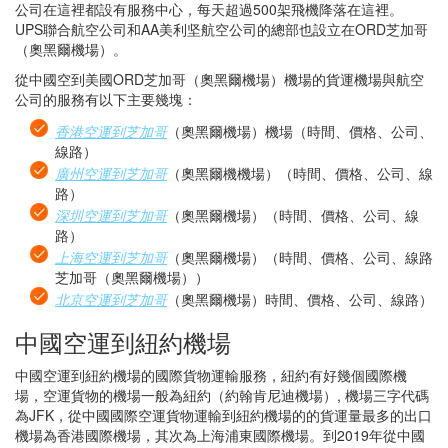
公司在這裡都設有服務中心，每天超過500架飛機降落在這裡。
UPS聯合航空公司和AA美利坚航空公司的總部也設立在ORD芝加哥
（奧黑爾機場）。
從中國空到美國ORD芝加哥（奧黑爾機場）機場的貨運機場與航空
公司的服務有以下主要幾塊：
香港空運到芝加哥
（奧黑爾機場）機場（時間、價格、公司、
線路）
廣州空運到芝加哥
（奧黑爾機機場）（時間、價格、公司、線
路）
深圳空運到芝加哥
（奧黑爾機場）（時間、價格、公司、線
路）
上海空運到芝加哥
（奧黑爾機場）（時間、價格、公司、線路
芝加哥（奧黑爾機場））
北京空運到芝加哥
（奧黑爾機場）時間、價格、公司、線路）
中國空運到紐約機場
中國空運到紐約機場的國際貨物運輸服務，紐約有好幾個國際機
場，空運貨物的機場一般為紐約（約翰肯尼迪機場）, 機場三字代碼
為JFK，從中國國際空運貨物運輸到紐約機場的的貨運量最多的出口
機場為香港國際機場，其次為上海浦東國際機場。到2019年從中國