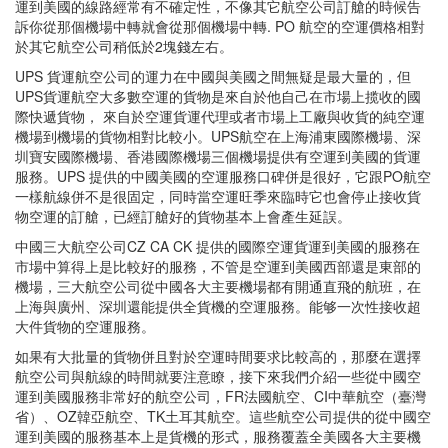
運到美國的線路經常有不確定性，不像其它航空公司訂艙的時候告
訴你從那個機場中轉就會從那個機場中轉. PO 航空的空運價格相對
於其它航空公司稍低於2塊錢左右。
UPS 貨運航空公司的運力在中國與美國之間無疑是最大量的，但
UPS貨運航空大多數空運的貨物是來自於他自己在市場上揽收的國
際快遞貨物， 來自於空運貨運代理或者市場上工廠與收貨的純空運
機場到機場的貨物相對比較小。UPS航空在上海浦東國際機場、深
圳寶安國際機場、香港國際機場三個機場提供有空運到美國的貨運
服務。UPS 提供的中國美國的空運服務口碑併是很好，它跟PO航空
一樣航線併不是很固定，同時當空運旺季來臨時它也會停止接收貨
物空運的訂艙，已經訂艙好的貨物基本上會產生延誤。
中國三大航空公司CZ CA CK 提供的國際空運貨運到美國的服務在
市場中算得上是比較好的服務，不管是空運到美國西部還是東部的
機場，三大航空公司從中國各大主要機場都有開通直飛的航班，在
上海與廣州、深圳還能提供全貨機的空運服務。能够一次性接收超
大件貨物的空運服務。
如果有大批量的貨物併且對於空運時間要求比較高的，那麼在選擇
航空公司與航線的時間就要注意瞭，接下來我們介紹一些從中國空
運到美國服務非常好的航空公司，FR法國航空、CI中華航空（臺灣
省）、OZ韓亞航空、TK土耳其航空。這些航空公司提供的從中國空
運到美國的服務基本上是貨機的形式，服務覆蓋全美國各大主要機