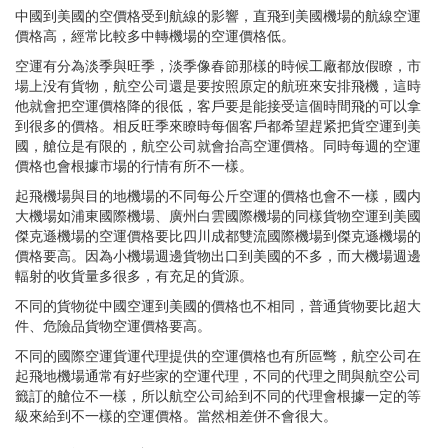
中國到美國的空價格受到航線的影響，直飛到美國機場的航線空運
價格高，經常比較多中轉機場的空運價格低。
空運有分為淡季與旺季，淡季像春節那樣的時候工廠都放假瞭，市
場上没有貨物，航空公司還是要按照原定的航班來安排飛機，這時
他就會把空運價格降的很低，客戶要是能接受這個時間飛的可以拿
到很多的價格。相反旺季來瞭時每個客戶都希望趕紧把貨空運到美
國，艙位是有限的，航空公司就會抬高空運價格。同時每週的空運
價格也會根據市場的行情有所不一樣。
起飛機場與目的地機場的不同每公斤空運的價格也會不一樣，國内
大機場如浦東國際機場、廣州白雲國際機場的同樣貨物空運到美國
傑克遜機場的空運價格要比四川成都雙流國際機場到傑克遜機場的
價格要高。因為小機場週邊貨物出口到美國的不多，而大機場週邊
輻射的收貨量多很多，有充足的貨源。
不同的貨物從中國空運到美國的價格也不相同，普通貨物要比超大
件、危險品貨物空運價格要高。
不同的國際空運貨運代理提供的空運價格也有所區彆，航空公司在
起飛地機場通常有好些家的空運代理，不同的代理之間與航空公司
籤訂的艙位不一樣，所以航空公司給到不同的代理會根據一定的等
級來給到不一樣的空運價格。當然相差併不會很大。