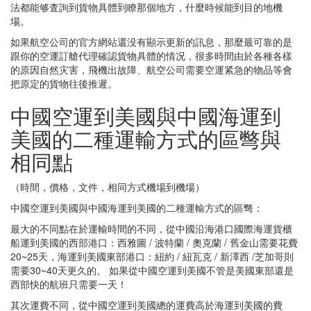
法都能够査詢到貨物具體到瞭那個地方，什麼時候能到目的地機
場。
如果航空公司的官方網站還没有顯示更新的訊息，那麼最可靠的是
跟你的空運訂艙代理確認貨物具體的情况，很多時間由於各種各樣
的原因自然灾害，飛機出故障、航空公司需要空運紧急的物品等會
把原定的貨物往後推遲。
中國空運到美國與中國海運到
美國的二種運輸方式的區彆與
相同點
（時間，價格，文件，相同方式機場到機場）
中國空運到美國與中國海運到美國的二種運輸方式的區彆：
最大的不同點在於運輸時間的不同，從中國沿海港口國際海運貨櫃
船運到美國的西部港口：西雅圖 / 波特蘭 / 奧克蘭 / 舊金山需要花費
20~25天，海運到美國東部港口：紐約 / 紐瓦克 / 新澤西 /芝加哥則
需要30~40天更久的。 如果從中國空運到美國不管是美國東部還是
西部快的航班只需要一天！
其次運費不同，從中國空運到美國總的運費高於海運到美國的費