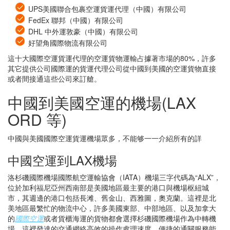
UPS美國聯合包裹空運貨運代理（中國）有限公司
FedEx 聯邦（中國）有限公司
DHL 中外運敦豪（中國）有限公司
好望角國際物流有限公司
這十大國際空運貨運代理的空運貨物運輸占據著市場的80%，許多
其它提供公司國際運的貨運代理公司從中國到美國的空運貨物直接
或者間接通這些公司來訂艙。
中國到美國空運的機場(LAX
ORD 等)
中國與美國國際空運貨運機場眾多，不能够一一介紹所有的詳
中國空運到LAX機場
洛杉磯國際機場國際航空運輸協會（IATA）機場三字代碼為“ALX”，
位於加利福尼亞州西南部是美國地區最主要的港口與機場枢紐城
市，其週邊的港口包括長滩、舊金山、西雅圖，奧克蘭。這裡是北
美地區最繁忙的物流中心，許多美國東部、中部地區、以及加拿大
的
國際空運
或者貨櫃海運的貨物都會選擇杉磯國際機場作為中轉機
場，這裡發達的交通網絡高效的操作處理速度，便捷的通關服務能