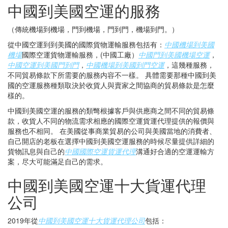
中國到美國空運的服務
（傳統機場到機場，門到機場，門到門，機場到門。）
從中國空運到到美國的國際貨物運輸服務包括有：
中國機場到美國
機場
國際空運貨物運輸服務，(中國工廠）
中國門到美國機場空運
，
中國空運到美國門到門
，
中國機場到美國到門空運
，這幾種服務，
不同貿易條款下所需要的服務内容不一樣。 具體需要那種中國到美
國的空運服務種類取決於收貨人與賣家之間協商的貿易條款是怎麼
樣的。
中國到美國空運的服務的類彆根據客戶與供應商之間不同的貿易條
款，收貨人不同的物流需求相應的國際空運貨運代理提供的報價與
服務也不相同。 在美國從事商業貿易的公司與美國當地的消費者、
自己開店的老板在選擇中國到美國空運服務的時候尽量提供詳細的
貨物訊息與自己的
中國國際空運貨運代理
溝通好合適的空運運輸方
案，尽大可能滿足自己的需求。
中國到美國空運十大貨運代理
公司
2019年從
中國到美國空運十大貨運代理公司
包括：