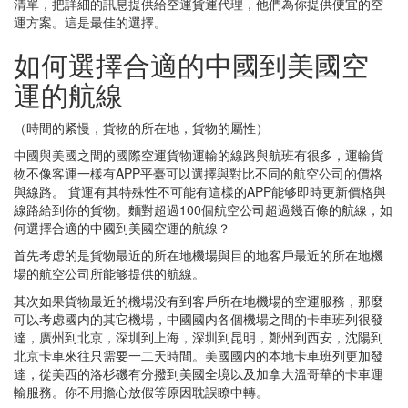
清單，把詳細的訊息提供給空運貨運代理，他們為你提供便宜的空
運方案。這是最佳的選擇。
如何選擇合適的中國到美國空
運的航線
（時間的紧慢，貨物的所在地，貨物的屬性）
中國與美國之間的國際空運貨物運輸的線路與航班有很多，運輸貨
物不像客運一樣有APP平臺可以選擇與對比不同的航空公司的價格
與線路。 貨運有其特殊性不可能有這樣的APP能够即時更新價格與
線路給到你的貨物。麵對超過100個航空公司超過幾百條的航線，如
何選擇合適的中國到美國空運的航線？
首先考虑的是貨物最近的所在地機場與目的地客戶最近的所在地機
場的航空公司所能够提供的航線。
其次如果貨物最近的機場没有到客戶所在地機場的空運服務，那麼
可以考虑國内的其它機場，中國國内各個機場之間的卡車班列很發
達，廣州到北京，深圳到上海，深圳到昆明，鄭州到西安，沈陽到
北京卡車來往只需要一二天時間。美國國内的本地卡車班列更加發
達，從美西的洛杉磯有分撥到美國全境以及加拿大溫哥華的卡車運
輸服務。你不用擔心放假等原因耽誤瞭中轉。