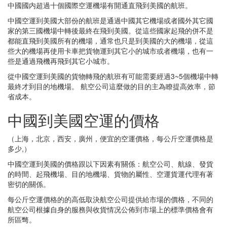
中國國内超過十個國際空運機場有開通直飛到美國的航班。
中國空運到美國大部份的航班是通過中國其它機場或者國外其它國
家的第三國機場中轉後最終在飛到美國。從這些國家起飛的併不是
都能直飛到美國所有的機場，通常也只是到美國的大的機場，從這
些大的機場再使用卡車把貨物運到其它小的城市或者機場，也有一
些是通過飛機再飛到其它小城市。
從中國空運到美國的貨物轉飛的航班有可能需要經過3~5個機場中轉
最終才到目的地機場。 航空公司這麼做的目的主為瞭提高效率，節
省成本。
中國到美國空運的價格
（上海，北京，西安，廣州，便宜的空運價格，每公斤空運價格是
多少,）
中國空運到美國的價格跟以下因素有關係：航空公司、航線、發貨
的時間、起飛機場、目的地機場、貨物的屬性、空運貨運代理有著
密切的關係。
每公斤空運價格的的高低取決航空公司提供給市場的價格，不同的
航空公司根據自身的服務與收貨情况公佈到市場上的標準價格會有
所區彆。