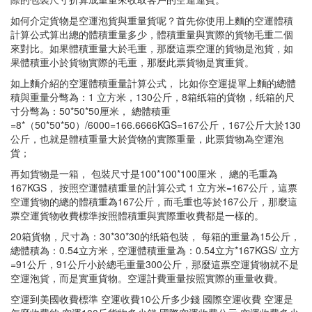
如何介定貨物是空運泡貨與重量貨呢？首先你使用上麵的空運體積
計算公式算出總的體積重量多少，體積重量與實際的貨物毛重二個
來對比。如果體積重量大於毛重，那麼這票空運的貨物是泡貨，如
果體積重小於貨物實際的毛重，那麼此票貨物是實重貨。
如上麵介紹的空運體積重量計算公式， 比如你空運提單上麵的總體
積與重量分彆為：1 立方米，130公斤，8箱纸箱的貨物，纸箱的尺
寸分彆為：50*50*50厘米， 總體積重
=8*（50*50*50）/6000=166.6666KGS=167公斤，167公斤大於130
公斤，也就是體積重量大於貨物的實際重量，此票貨物為空運泡
貨；
再如貨物是一箱， 包裝尺寸是100*100*100厘米， 總的毛重為
167KGS， 按照空運體積重量的計算公式 1 立方米=167公斤，這票
空運貨物的總的體積重為167公斤，而毛重也等於167公斤，那麼這
票空運貨物收費標準按照體積重與實際重收費都是一樣的。
20箱貨物，尺寸為：30*30*30的纸箱包裝， 每箱的重量為15公斤，
總體積為：0.54立方米，空運體積重量為：0.54立方*167KGS/ 立方
=91公斤，91公斤小於總毛重量300公斤，那麼這票空運貨物就不是
空運泡貨，而是實重貨物。空運計費重量按照實際的重量收費。
空運到美國收費標準 空運收費10公斤多少錢 國際空運收費 空運是