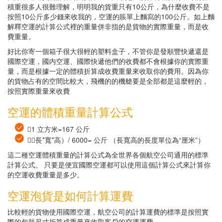
積重很多人很難理解，明明我的貨重只有10公斤，為什麼收費不是
按照10公斤多少錢來收我的，空運的賬單上麵寫的100公斤。如上麵
解釋空運的計算公式裡的重量併非指的是貨物的實際重量，而是收
費重量。
好比你寄一個箱子很大很輕的塑料盒子，不管你是發順豐快遞還是
國際空運，國内空運、國際快遞他們的收費都不會根據你的實際重
量，而是根據一定的體積折算成收費重量來收取你的費用。因為你
的貨物占有的空間比較大，飛機的的機艙要是全部都是這麼輕的，
按照實際重量來收費
空運的體積重量計算公式
1 立方米=167 公斤
（長*寬*高）/ 6000= 公斤 （長寬高的長度單位為“厘米”）
這二種空運體積重量的計算公式為全世界各個航空公司通用的標準
計算公式。 只要是便宜國際空運都可以使用這個計算公式來計算你
的空運收費重量是多少。
空運泡貨是如何計算運費
比較輕的貨物使用國際空運，航空公司的計算運費的標準是按照實
際的包裝尺寸折算成重量來收取客戶的空運運費。