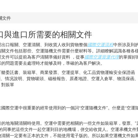
關文件
口與進口所需要的相關文件
運出口報關、空運清關、到收貨人收到貨物整個
國際空運流程
中所涉及到
清關文件包括那些、空運隨機文件需要什麼材料等。詳細瞭解認識各種各
文件可以提前為客戶清關準備好資料 ，從事
國際空運貨運代理
的掌握好
樣的問題需要去處理時才能够及時，準確的為客戶解決。
訂艙委託書、裝箱單、商業發票、空運提單、化工品貨物運輸安全保證函
唛頭、情况說明、貨物唛頭、磁檢報告、原產地證、空運入倉單、物流保函
、對賬單
國際空運中很重要的經常使用到的一個詞“空運隨機文件”。什麼是“空運
目的地海關清關時使用。空運中需要把相關的一些文件如裝箱單，發票、”
物的同事把這些文件一起空運到目的地機場，併交給收貨人。空運承機文件
物清關一定要有正本的文件，不能使用電子版的。所以如果空運機文件如