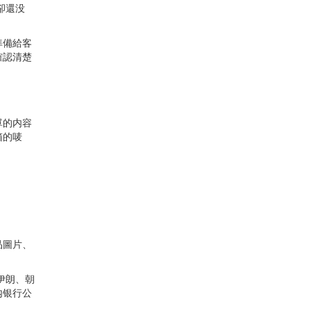
卻還没
準備給客
確認清楚
單的内容
箱的唛
品圖片、
伊朗、朝
内银行公