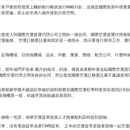
常客戶會按照發票上麵的银行帳號進行轉帳付款，這個是國際貿易中很重
上當受骗，防止給非洲人做外貿欺詐留空間。
於發貨人與國際空運貨運代理公司之間的一個合同。國際空運貨運代理會
運服務。 空運訂艙委託書相當於是一個指令，指示要進行那些工作，費
、起飛機場、目的地機場、品名、件數、重量、體積、航空公司、什麼時
，製作成PDF或者 圖片的格式，扫描、傳真或者郵件發送給國際空運貨
國際空運代理之間有效的合同，所以發送國際空運訂艙委託書不建議使用
如果能够早幾天確認好準確的資料那麼在國際空運旺季時更加容易預計到
跟飛機票一樣，你越早買就能越容易買到。
一個唯一凭證，有瞭空運提單收貨人才能够順利及時提到貨物。
單，没有電放提單或者CWB提單。 正本的空運提單是隨著貨物一起空運