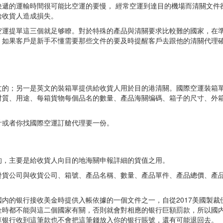
遞的運輸時間很可能比空運的要慢， 經常空運到達目的機場而清關文件
給收貨人造成損失。
空運提單這三個就足够瞭。對於特殊的產品與清關要求比較難的國家，在
，如果客戶是新手不懂需要那些文件的要及時提醒客戶去跟他的清關代理
文的；另一是英文的裝箱單提供給收貨人用於目的港清關。國際空運裝箱
材質、用途、每箱貨物每個品名的數量、產品海關编碼、箱子的尺寸、外
計或者你找國際空運訂艙代理要一份。
的，主要是給收貨人向目的地海關申報詳細的貨值之用。
發貨公司與收貨公司、箱號、產品名稱、數量、產品單件、產品總價、產
内的银行接收美金時提供入帳依據的一個文件之一，自從2017美國製裁
金時都不能與這二個國家有關，否則就會對相應的银行巨額罰款，所以國
算银行收到這筆款也不會把這筆錢放入你的银行賬號，還有可能退回去。