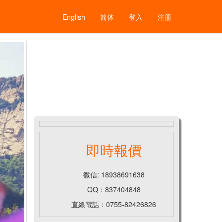
English
简体
登入
注册
即時報價
微信: 18938691638
QQ：837404848
直線電話：0755-82426826