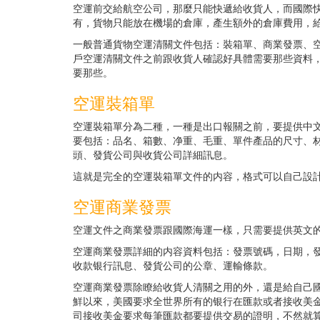
空運前交給航空公司，那麼只能快遞給收貨人，而國際快
有，貨物只能放在機場的倉庫，產生額外的倉庫費用，
一般普通貨物空運清關文件包括：裝箱單、商業發票、
戶空運清關文件之前跟收貨人確認好具體需要那些資料
要那些。
空運裝箱單
空運裝箱單分為二種，一種是出口報關之前，要提供中
要包括：品名、箱數、净重、毛重、單件產品的尺寸、
頭、發貨公司與收貨公司詳細訊息。
這就是完全的空運裝箱單文件的内容，格式可以自己設
空運商業發票
空運文件之商業發票跟國際海運一樣，只需要提供英文
空運商業發票詳細的内容資料包括：發票號碼，日期，
收款银行訊息、發貨公司的公章、運輸條款。
空運商業發票除瞭給收貨人清關之用的外，還是給自己國
鮮以來，美國要求全世界所有的银行在匯款或者接收美
司接收美金要求每筆匯款都要提供交易的證明，不然就