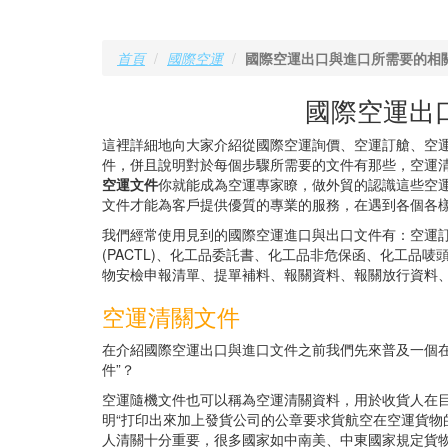
首頁
國際空運
國際空運出口與進口所需要的相
國際空運出
這裡詳細地向大家介紹從國際空運詢價、空運訂艙、空
件，併且說明對於每個步驟所需要的文件有那些，空運
空運文件
你就能成為空運專家瞭，做外貿的認識這些空運
文件才能為客戶提供優質的專業的服務，在遇到各個各
我們經常使用見到的國際空運進口與出口文件有：空運
(PACTL)、化工品委託書、化工品非危保函、化工品
物安檢申報清單、提單補料、報關資料、報關放行資料
空運清關文件
在介紹國際空運出口與進口文件之前我們先來普及一個在
件”？
空運隨機文件也可以稱為空運清關資料，用於收貨人在
明“打印出來加上發貨公司的公章要求貨航空在空運貨
人清關十分重要，很多國家如中南美、中東國家規定貨