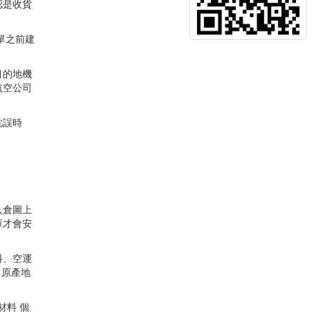
認是收貨
單之前建
目的地機
航空公司
耽誤時
入倉圖上
庫才會安
料、空運
、原產地
材料 個