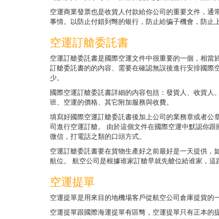
空運商業發票也是收貨人付款給你公司的重要文件，通
事情。以防止付錯到彆的银行，防止給骗子機會，防止
空運訂艙委託書
空運訂艙委託書是國際空運文件中很重要的一個，相當
訂艙委託書的的内容、需要在確認無誤後進行安排國際空
少。
國際空運訂艙委託書詳細的内容包括：發貨人、收貨人
班、空運的價格、其它附加服務與收費。
填寫好國際空運訂艙委託書後加上公司的業務章或者公章
司進行空運訂艙。 由於這個文件在國際空運中默認你跟
微信，打電話之類的口頭方式。
空運訂艙委託書要在貨物生產好之前最好是一天提供，
航位。 航空公司是根據谁家訂艙早就先艙位給谁家，這
空運提單
空運提單是用來目的地機場客戶從航空公司倉庫提貨的
空運提單跟國際海運提單有區彆，空運提單只有正本的提