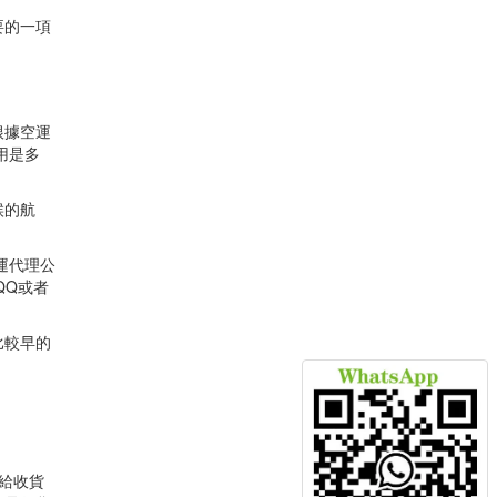
要的一項
根據空運
用是多
候的航
運代理公
QQ或者
比較早的
給收貨