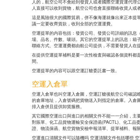
人的，航空公司不會給到發貨人或者國際空運貨運代理
人直接可以收到貨物，航空公司也會直接聯絡收貨人或
這是風險很大的國際貿易，併不像海運就像出來正本提單
議一定要收齊貨款，收到全部的空運運費。
空運提單的内容包括：發貨公司、發貨公司詳細的訊息
場、品名、件數、唛頭。其它的空運提單上的訊息：箱
聯絡方式、空運運費都由航公司提供，不需要發貨人在
在提供空運提單補料是要一次性檢査與確認各個資料都
間。
空運提單的内容可以跟空運訂艙委託書一致。
空運入倉單
空運入倉單也叫空運入倉圖，空運訂艙後航空公司確認
的倉庫地址，入倉號碼把貨物送入到指定的倉庫。入倉
排入倉併且提供卸貨服務。
其它國際空運出口與進口的相關文件不能一一介紹，主
對賬單、化工品貨物運輸安全保證函(PACTL)、化工
證、物流保函、航空貨物安檢申報清單、提單補料、報
空運進口清關文件可以隨機吗 空運清關文件包括哪些 空