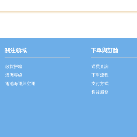
關注領域
下單與訂艙
散貨拼箱
運費査詢
澳洲專線
下單流程
電池海運與空運
支付方式
售後服務