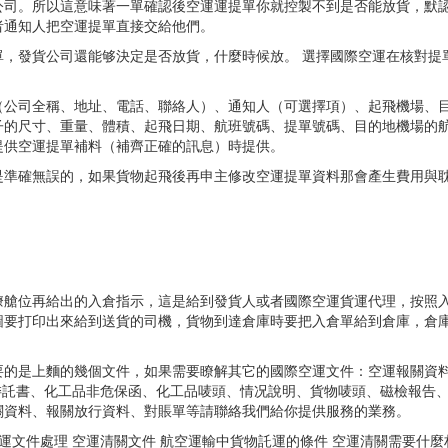
公司。所以這意味著一單確認後空運運提單你就控製不到是否能放貨，默
者通知人把空運提單直接交給他們。
，發貨公司還能够決定是否放貨，什麼時候放。 選擇國際空運在核對提
（公司全稱、地址、電話、聯絡人）、通知人（可選擇項）、起飛機場、
子的尺寸、重量、體積、起飛日期、航班號碼、提單號碼、目的地機場的
提供空運提單補料（補齊正確的訊息）時提供。
是準確無誤的，如果貨物起飛後再申主修改空運提單資料那會產生費用與
瞭艙位再給出的入倉指示，這是給到發貨人或者國際空運貨運代理，按照
圖要打印出來給到送貨的司機，貨物到達倉庫時要把入倉單給到倉庫，倉
要的是上麵的幾個文件，如果需要瞭解其它的國際空運文件：空運報關資
品委託書、化工品非危保函、化工品唛頭、情况說明、貨物唛頭、磁檢報告
關資料、報關放行資料、對賬單等請聯絡我們給你提供服務的業務。
運文件處理 空運清關文件 航空運輸中貨物託運的條件 空運清關需要什麼