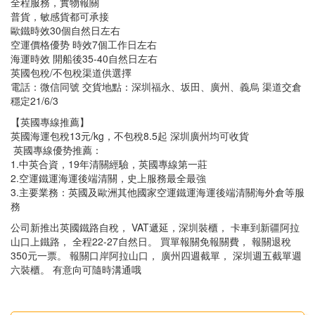
全程服務，實物報關
普貨，敏感貨都可承接
歐鐵時效30個自然日左右
空運價格優势 時效7個工作日左右
海運時效 開船後35-40自然日左右
英國包稅/不包稅渠道供選擇
電話：微信同號 交貨地點：深圳福永、坂田、廣州、義烏 渠道交倉
穩定21/6/3
【英國專線推薦】
英國海運包稅13元/kg，不包稅8.5起 深圳廣州均可收貨
️ 英國專線優势推薦：
1.中英合資，19年清關經驗，英國專線第一莊
2.空運鐵運海運後端清關，史上服務最全最強
3.主要業務：英國及歐洲其他國家空運鐵運海運後端清關海外倉等服
務
公司新推出英國鐵路自稅， VAT遞延，深圳裝櫃， 卡車到新疆阿拉
山口上鐵路， 全程22-27自然日。 買單報關免報關費， 報關退稅
350元一票。 報關口岸阿拉山口， 廣州四週截單， 深圳週五截單週
六裝櫃。 有意向可隨時溝通哦