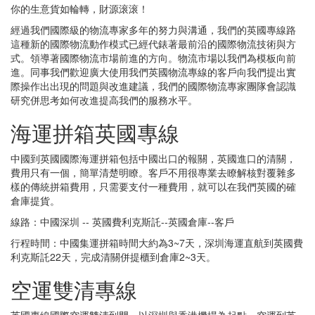
你的生意貨如輪轉，財源滚滚！
經過我們國際級的物流專家多年的努力與溝通，我們的英國專線路
這種新的國際物流動作模式已經代錶著最前沿的國際物流技術與方
式。領導著國際物流市場前進的方向。物流市場以我們為模板向前
進。同事我們歡迎廣大使用我們英國物流專線的客戶向我們提出實
際操作出出現的問題與改進建議，我們的國際物流專家團隊會認識
研究併思考如何改進提高我們的服務水平。
海運拼箱英國專線
中國到英國國際海運拼箱包括中國出口的報關，英國進口的清關，
費用只有一個，簡單清楚明瞭。客戶不用很專業去瞭解核對覆雜多
樣的傳統拼箱費用，只需要支付一種費用，就可以在我們英國的確
倉庫提貨。
線路：中國深圳 -- 英國費利克斯託--英國倉庫--客戶
行程時間：中國集運拼箱時間大約為3~7天，深圳海運直航到英國費
利克斯託22天，完成清關併提櫃到倉庫2~3天。
空運雙清專線
英國專線國際空運雙清到門，以深圳與香港機場為起點，空運到英