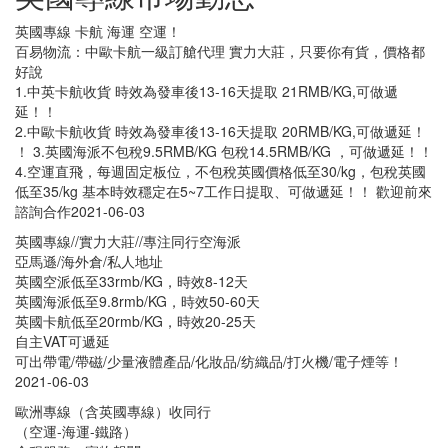
英國專線 卡航 海運 空運！
百易物流：中歐卡航一級訂艙代理 實力大莊，只要你有貨，價格都
好說
1.中英卡航收貨 時效為發車後13-16天提取 21RMB/KG,可做遞
延！！
2.中歐卡航收貨 時效為發車後13-16天提取 20RMB/KG,可做遞延！
！ 3.英國海派不包稅9.5RMB/KG 包稅14.5RMB/KG ，可做遞延！！
4.空運直飛，每週固定板位，不包稅英國價格低至30/kg，包稅英國
低至35/kg 基本時效穩定在5~7工作日提取、可做遞延！！ 歡迎前來
諮詢合作2021-06-03
英國專線//實力大莊//專注同行空海派
亞馬遜/海外倉/私人地址
英國空派低至33rmb/KG，時效8-12天
英國海派低至9.8rmb/KG，時效50-60天
英國卡航低至20rmb/KG，時效20-25天
自主VAT可遞延
可出帶電/帶磁/少量液體產品/化妝品/纺織品/打火機/電子煙等！
2021-06-03
歐洲專線（含英國專線）收同行
（空運-海運-鐵路）