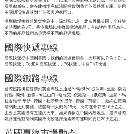
國曼徹斯特，併在此機場完成清關提貨到我們英國轉運倉庫。使用
英國UPS快遞派到全英國客戶家門口。
深圳機場接收普通貨物為主，深圳飛北京，北京再飛英國，全程雙
清時間約為8天。香港機場以接收帶電池產品，有磁性的產品為主。
不同的產品我們為你選擇不同的起運機場。
國際快遞專線
國際快遞從中國到英國，我們的渠道種類多，大類可以分為：DHL
國際快遞，FedEX 國際快遞，UPS快遞，中速TNT快遞。
國際鐵路專線
國際鐵路拼箱雙清到英國專線是通過“中歐班列”從深圳--重慶--陕西
寶雞--蘭州--新疆--阿拉山口--哈薩克--俄羅斯--白俄羅斯--波蘭：馬
拉舍維奇.華沙--德國：杜伊斯堡.漢堡--德國（荷蘭），最終在荷蘭
清關派送到英國。總體時間大概為25天。比海運會節省10天左右。
主要是英國没有直達的火車。如果貨物在中國内陸地區，選擇國際
鐵路運輸雙清到英國專比較選擇走國際海運時間要短20天左右。
英國專線市場動态