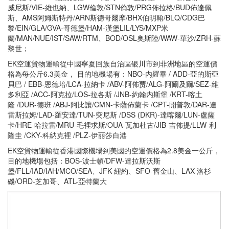
威尼斯/VIE-維也納、LGW倫敦/STN倫敦/PRG佈拉格/BUD佈達佩
斯、AMS阿姆斯特丹/ARN斯德哥爾摩/BHX伯明翰/BLQ/CDG巴
黎/EIN/GLA/GVA-哥德堡/HAM-漢堡LIL/LYS/MXP米
蘭/MAN/NUE/IST/SAW/RTM、BOD/OSL奧斯陸/WAW-華沙/ZRH-蘇
黎世；
EK空運貨物運輸從中國寧夏回族自治區银川市到非洲地區的空運價
格為每公斤6.3美金， 目的地機場有：NBO-内羅畢 / ADD-亞的斯亞
貝巴 / EBB-恩德培/LCA-拉納卡 /ABV-阿佈贾/ALG-阿爾及爾/SEZ-維
多利亞 /ACC-阿克拉/LOS-拉各斯 /JNB-約翰内斯堡 /KRT-喀土
隆 /DUR-德班 /ABJ-阿比讓/CMN-卡薩佈蘭卡 /CPT-開普敦/DAR-達
雷斯拉姆/LAD-羅安達/TUN-突尼斯 /DSS (DKR)-達喀爾/LUN-盧薩
卡/HRE-哈拉雷/MRU-毛裡求斯/OUA-瓦加杜古/JIB-吉佈提/LLW-利
隆圭 /CKY-科納克裡 /PLZ-伊丽莎白港
EK空貨物運輸從香港國際機場到美國的空運價格為2.8美金一公斤，
目的地機場包括：BOS-波士頓/DFW-達拉斯沃斯
堡/FLL/IAD/IAH/MCO/SEA、JFK-紐約、SFO-舊金山、LAX-洛杉
磯/ORD-芝加哥、ATL-亞特蘭大