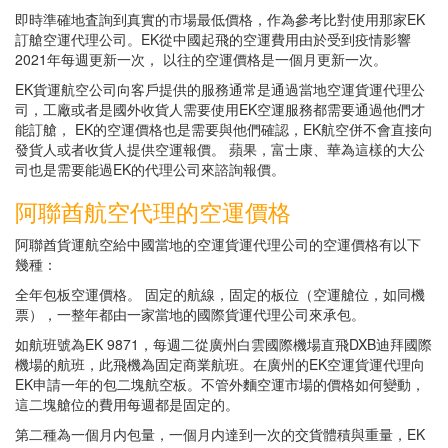
即時準確地査詢到真實的市場最低價格，作為參考比對使用那家EK
訂艙空運代理公司。EK從中國起飛的空運費用由於受到疫情影響
2021年每週更新一次， 以往的空運價格是一個月更新一次。
EK貨運航空公司向客戶提供的服務通常是通過當地空運貨運代理公
司，工廠或者是國外收貨人需要使用EK空運服務都需要通過他們才
能訂艙， EK的空運價格也是需要與他們確認，EK航空併不會直接向
發貨人或者收貨人提供空運報價。 蘋果，富士康、華為這樣的大公
司也是需要能過EK的代理公司來諮詢報價。
阿聯酋航空代理的空運價格
阿聯酋貨運航空給中國當地的空運貨運代理公司的空運價格有以下
幾種：
全年包板空運價格。 固定的航線，固定的板位（空運艙位，如同機
票），一整年都由一家當地的國際貨運代理公司來承包。
如航班號為EK 9871，每週二從廣州白雲國際機場直飛DXB迪拜國際
機場的航班，此飛機為固定商業航班。在廣州的EK空運貨運代理向
EK申請一年的包二塊航空板。不管外麵空運市場的價格如何變動，
這二塊艙位的費用每週都是固定的。
第二種為一個月内包量，一個月内達到一次的交貨體積與重量，EK