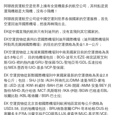
阿聯酋貨運航空是世界上擁有全貨機最多的航空公司，其特點是貨
運飛機都是大飛機，没有小飛機！
阿聯酋貨運航空公司從中國空運到世界各個國家的空運服務，首先
空運回迪拜國際機場，然後再轉飛出去。
EK從中國直飛的航班只有到迪拜的，没有直飛到其它國家的。
EK空運貨物從廣州白雲國際機場到迪拜國際機場（迪拜國際機場與
阿勒馬克圖姆國際機場）的現在的空運價格為美金1.8一公斤；
EK空運貨物從上海浦東國際機場到中南美國家目前的空運價格為美
金5.8每公斤， 目的地機場包括：BOG-波哥大/EZE-佈宜諾斯艾利
斯/GIG-裡約熱内盧/GRU-聖保羅/SCL-聖地亞哥/GDL-瓜達拉哈
拉/MEX-墨西哥/UIO-基多/VCP-聖保羅;
EK 空運貨物從新鄭國際機場到中東國家最新的空運價格為美金2.8
每公斤；包括：SHJ-沙加 /AUH-阿佈扎比/DMM-達曼/MED-麥地
那 /JED-吉達 /KWI-科威特 /BAH-巴林 /CAI-開羅 /AMM-安曼/BEY-貝
魯特/MHD-馬什哈德 /MCT-馬斯喀特 /IKA-伊朗 /BGW-巴格達/EBL-
埃爾比勒 /KBL-喀佈爾 / BSR-巴士拉;
EK 空運貨物從北京首都國際機場到歐洲地區當前每公斤價格為
USD3.58, 目的地機場包括：BRU佈魯塞爾/CPH-哥本哈根/DUS-杜
塞爾多夫/FRA-法蘭克福/FCO羅馬/LUX-盧森堡/MUC-慕尼黑/VCE-