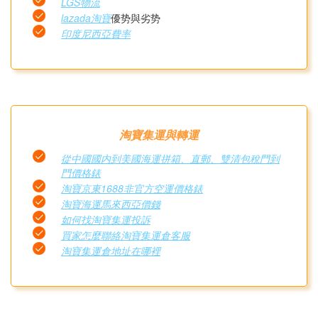
LGS物流
lazada淘寶
優势與劣势
印度尼西亞費率
淘寶集運與轉運
從中國國内到美國海運拼箱、直郵、雙清包稅門到
門價格錶
淘寶京東1688非官方空運價格錶
淘寶海運馬來西亞價錢
如何找淘寶集運投訴
買家怎麼聯絡淘寶集運倉客服
淘寶集運倉地址在哪裡