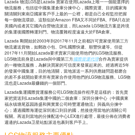
Lazada 物流LGS是Lazada 賣家在使用Lazada上唯一一個能選擇的
物流服務，包括從中國集運倉庫分揀中心，國際貨運、目的國家海
關清關到東南亞國家客戶手上最的一公裡，都是自己全程監控把握
每一個物流環節。這類似於Amazon FBA又不同於FBA。FBA只在於
美國内或者其它國内自營物流派送，而Lazada LGS物流方案是跨境
的集運後國際轉運到門。物流覆雜程度遠遠大於FBA倉庫。
Lazada 剛開始於2003年到2017年11月之前都許可賣家使用第三方
物流遞送貨物，如郵政小包、DHL國際快遞、順豐快遞等。但從
2017年11月開始Lazada要求賣家只能使用他們的LGS物流服務。
LGS物流前身是Lazada與中國第三方
國際貨運代理
合作為賣家提供
的一種物流服務，為解決買家的可信度來發展起來的。經過將近5年
的發展中國集運，目的地清關，當地派送一系列供應鏈問題都磨合
的差不多就開始要求所有賣家合作使用他們的LGS物流服務。LGS物
流也是Lazada最赚錢的一個部門。
Lazada集運國際貨運服務公司LGS物流操作程序是這樣的：首先賣
家把貨送到Lazada集運中國的二個倉庫：深圳分揀中心（中國廣東
福永镇塘尾荔园路盛和興實業公司時豐運通物流）與義烏分揀中
心；通過國際海運從深圳港口到目的國，然後使用當地的清關公司
報關。再送到當地的分揀配送中心LEX進行處理，最後分佈在消費者
週邊的Lazada卫星站點派送包裹到客戶手上。
LGS物流服務主要優點