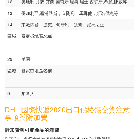
12
奧地利,丹麥,芬蘭,葡萄牙,瑞典,瑞士,西班牙,希臘,挪威等
13
保加利亞,塞浦路斯，立陶宛，馬耳他，斯洛伐克等
14
東歐四國：捷克、匈牙利、波蘭、羅馬尼亞
區域
國家或地區名稱
29
美國
區域
國家或地區名稱
9
加拿大
DHL 國際快遞2020出口價格錶交貨注意
事項與附加費
附加費與可能產品的雜費
以下DHL 國際快遞附加費用針對的是以上的DHL報價錶。