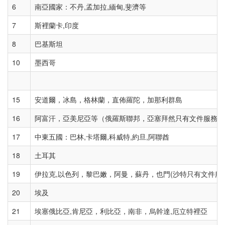
6
南亞國家：不丹,孟加拉,緬甸,斐濟等
7
斯裡蘭卡,印度
8
巴基斯坦
10
墨西哥
15
安道爾，冰島，格林蘭，直佈羅陀，加那利群島
16
阿富汗，亞美尼亞等（俄羅斯聯邦，亞塞拜然只有文件服務）
17
中東五國：巴林,卡塔爾,科威特,約旦,阿聯酋
18
土耳其
19
伊拉克,以色列，黎巴嫩，阿曼，蘇丹，也門(沙特只有文件服務
20
埃及
21
埃塞俄比亞,肯尼亞，利比亞，南非，烏幹達,厄立特裡亞