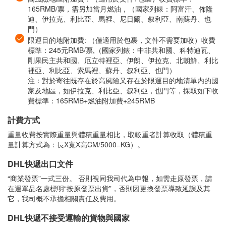
165RMB/票，需另加當月燃油，（國家列錶：阿富汗、佈隆
迪、伊拉克、利比亞、馬裡、尼日爾、叙利亞、南蘇丹、也
門）
限運目的地附加費: （僅適用於包裹，文件不需要加收）收費
標準：245元RMB/票,（國家列錶：中非共和國、科特迪瓦、
剛果民主共和國、厄立特裡亞、伊朗、伊拉克、北朝鮮、利比
裡亞、利比亞、索馬裡、蘇丹、叙利亞、也門）
注：對於寄往既存在於高風險又存在於限運目的地清單内的國
家及地區，如伊拉克、利比亞、叙利亞，也門等，採取如下收
費標準：165RMB+燃油附加費+245RMB
計費方式
重量收費按實際重量與體積重量相比，取較重者計算收取（體積重
量計算方式為：長X寬X高CM/5000=KG）。
DHL快遞出口文件
“商業發票”一式三份。 否則視同我司代為申報，如需走原發票，請
在運單品名處標明“按原發票出貨”，否則因更換發票導致延誤及其
它，我司概不承擔相關責任及費用。
DHL快遞不接受運輸的貨物與國家