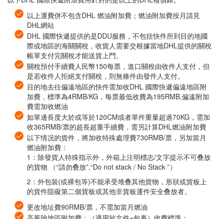
以上運費併不包含DHL 燃油附加費；燃油附加費按月請見
DHL網站
DHL 國際快遞提供的是DDU服務，不包括快件所到目的地國
際或地區的海關關稅，收貨人需要交根據當地DHL提供的關稅
帳單支付完關稅才能送貨上門。
關稅預付手續費人民幣150每票，進口關稅由收件人支付，但
是若收件人拒絕支付關稅，則無條件由發件人支付。
目的地去往偏遠地區的快件需加收DHL 國際快遞偏遠地區附
加費，標準為4RMB/KG，每票最低收費為195RMB,偏遠附加
費需加收燃油
如單邊長度大於或等於120CM或者單件重量超過70KG，需加
收365RMB/票的超長超重手續費，需另計算DHL燃油附加費
以下情况的貨件，將加收特殊處理費730RMB/票，另加當月
燃油附加費：
1：除發貨人特殊指示外，外箱上注明標志/文字提示不可叠放
的貨物 （“請勿叠放”,“Do not stack / No Stack ”）
2：外包裝(或裸包等)不能承受堆叠其他貨物，形狀或貨板上
的貨件阻礙第二個貨板或其他非貨板運件安全叠放者。
更改地址費90RMB/票，不需加當月燃油
高風險地區附加費：（適用於文件+包裹）收費標準：