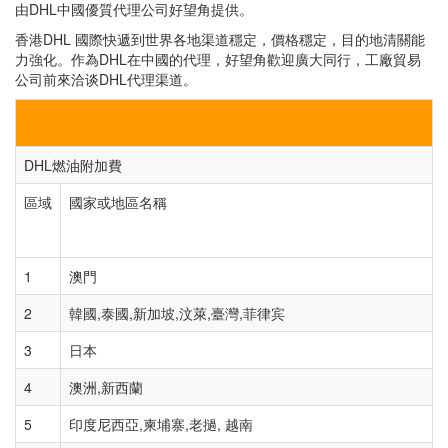
由DHL中國優質代理公司好望角提供。
香港DHL 國際快遞到世界各地渠道穩定，價格穩定，目的地清關能
力強化。作為DHL在中國的代理，好望角歡迎廣大同行，工廠貿易
公司前來洽谈DHL代理渠道。
DHL燃油附加費
區域
國家或地區名稱
1
澳門
2
韓國,泰國,新加坡,汶萊,臺灣,菲律宾
3
日本
4
澳洲,新西蘭
5
印度尼西亞,柬埔寨,老撾, 越南