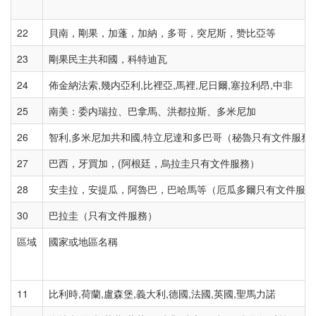
22
貝南，剛果，加蓬，加納，多哥，突尼斯，赞比亞等
23
剛果民主共和國，科特迪瓦
24
佈金納法索,幾内亞利,比裡亞,馬裡,尼日爾,塞拉利昂,中非
25
南美：委内瑞拉、巴拿馬、洪都拉斯、多米尼加
26
智利,多米尼加共和國,特立尼達和多巴哥（秘魯只有文件服務
27
巴西，牙買加，(阿根廷，烏拉圭只有文件服務）
28
安圭拉，安提瓜，阿魯巴，巴哈馬等（厄瓜多爾只有文件服務
30
巴拉圭（只有文件服務）
區域
國家或地區名稱
11
比利時,荷蘭,盧森堡,義大利,德國,法國,英國,聖馬力諾