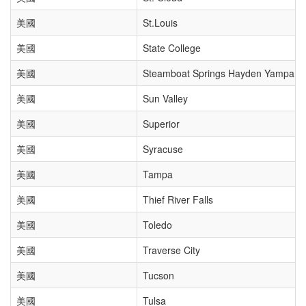
美國
St.Louis
美國
State College
美國
Steamboat Springs Hayden Yampa Va
美國
Sun Valley
美國
Superior
美國
Syracuse
美國
Tampa
美國
Thief River Falls
美國
Toledo
美國
Traverse City
美國
Tucson
美國
Tulsa