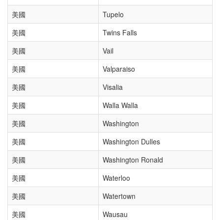
美國
Tupelo
美國
Twins Falls
美國
Vail
美國
Valparaiso
美國
Visalia
美國
Walla Walla
美國
Washington
美國
Washington Dulles
美國
Washington Ronald
美國
Waterloo
美國
Watertown
美國
Wausau