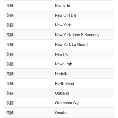
美國
Nashville
美國
New Orleans
美國
New York
美國
New York John F Kennedy
美國
New York La Guard
美國
Newark
美國
Newburgh
美國
Norfolk
美國
North Bend
美國
Oakland
美國
Oklahoma Ciyt
美國
Omaha