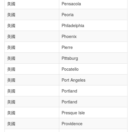
美國
Pensacola
美國
Peoria
美國
Philadelphia
美國
Phoenix
美國
Pierre
美國
Pittsburg
美國
Pocatello
美國
Port Angeles
美國
Portland
美國
Portland
美國
Presque Isle
美國
Providence