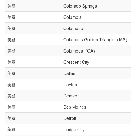
美國
Colorado Springs
美國
Columbia
美國
Columbus
美國
Columbus Golden Triangle（MS）
美國
Columbus（GA）
美國
Crescent City
美國
Dallas
美國
Dayton
美國
Denver
美國
Des Moines
美國
Detroit
美國
Dodge City