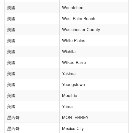
美國
Wenatchee
美國
West Palm Beach
美國
Westchester County
美國
White Plains
美國
Wichita
美國
Wilkes-Barre
美國
Yakima
美國
Youngstown
美國
Moultrie
美國
Yuma
墨西哥
MONTERREY
墨西哥
Mexico City