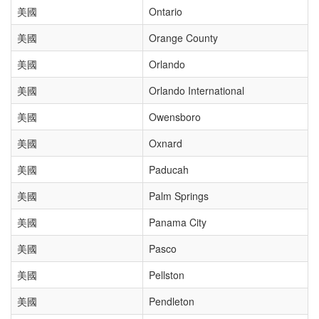
美國
Ontario
美國
Orange County
美國
Orlando
美國
Orlando International
美國
Owensboro
美國
Oxnard
美國
Paducah
美國
Palm Springs
美國
Panama City
美國
Pasco
美國
Pellston
美國
Pendleton