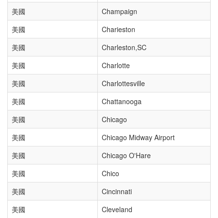
美國
Champaign
美國
Charieston
美國
Charleston,SC
美國
Charlotte
美國
Charlottesville
美國
Chattanooga
美國
Chicago
美國
Chicago Midway Airport
美國
Chicago O'Hare
美國
Chico
美國
Cincinnati
美國
Cleveland