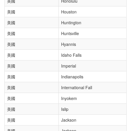
美國
Honolulu
美國
Houston
美國
Huntington
美國
Huntsville
美國
Hyannis
美國
Idaho Falls
美國
Imperial
美國
Indianapolis
美國
International Fall
美國
Inyokem
美國
Islip
美國
Jackson
美國
Jackson