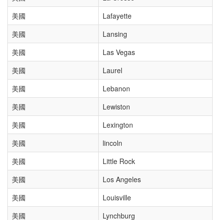
美國
Lafayette
美國
Lansing
美國
Las Vegas
美國
Laurel
美國
Lebanon
美國
Lewiston
美國
Lexington
美國
lincoln
美國
Little Rock
美國
Los Angeles
美國
Louisville
美國
Lynchburg