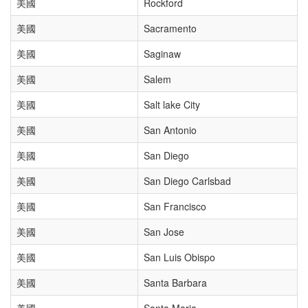
美國
Rockford
美國
Sacramento
美國
Saginaw
美國
Salem
美國
Salt lake City
美國
San Antonio
美國
San Diego
美國
San Diego Carlsbad
美國
San Francisco
美國
San Jose
美國
San Luis Obispo
美國
Santa Barbara