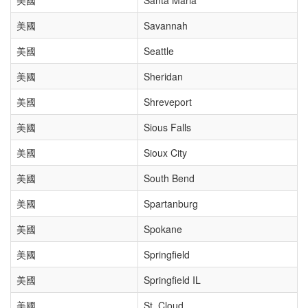
美國
Santa Maria
美國
Savannah
美國
Seattle
美國
Sheridan
美國
Shreveport
美國
Sious Falls
美國
Sioux City
美國
South Bend
美國
Spartanburg
美國
Spokane
美國
Springfield
美國
Springfield IL
美國
St. Cloud