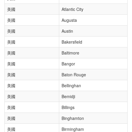
美國
Atlantic City
美國
Augusta
美國
Austin
美國
Bakersfield
美國
Baltimore
美國
Bangor
美國
Baton Rouge
美國
Bellinghan
美國
Bemidji
美國
Billings
美國
Binghamton
美國
Birmingham