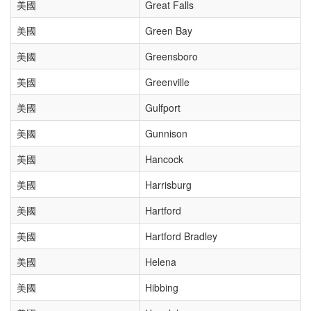
美國
Great Falls
美國
Green Bay
美國
Greensboro
美國
Greenville
美國
Gulfport
美國
Gunnison
美國
Hancock
美國
Harrisburg
美國
Hartford
美國
Hartford Bradley
美國
Helena
美國
Hibbing