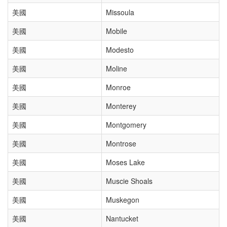
美國
Missoula
美國
Mobile
美國
Modesto
美國
Moline
美國
Monroe
美國
Monterey
美國
Montgomery
美國
Montrose
美國
Moses Lake
美國
Muscie Shoals
美國
Muskegon
美國
Nantucket