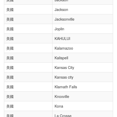
美國
Jackson
美國
Jacksonville
美國
Joplin
美國
KAHULUI
美國
Kalamazoo
美國
Kalispell
美國
Kansas City
美國
Kansas city
美國
Klamath Falls
美國
Knoxville
美國
Kona
美國
La Crosse