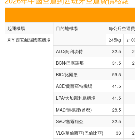
2026年中國空運到西班牙空運費價格錶
起運機場
目的地機場
每公斤空運費用人
XIY 西安鹹陽國際機場
≥45kg
≥100k
ALC/阿利坎特
32.5
28.
BCN/巴塞羅那
31.5
21.
BIO/比爾堡
59.5
2
ACE/蘭薩羅特機場
41.5
2
LPA/大加那利島機場
41.5
2
MAD/馬德裡(首都)
28.5
1
SVQ/塞爾維亞
32.5
2
VLC/華倫西亞(巴倫比亞)
33
21.