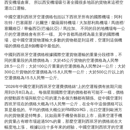
西安機場倉庫。 所以西安機場吸引著全國很多地區的貨物來這裡空
運出口運輸。
中國空運到西班牙空運價格包括以下西班牙所有的國際機場：阿利
坎特 / 巴塞羅那 / 比爾堡 / 蘭薩羅特機場 / 大加那利島機場 / 馬德裡/
塞爾維亞 / 華倫西亞(巴倫比亞) / 馬拉加。 不同的目的地機場每一公
斤的空運價格會有所不一樣。 其中首都馬德裡為最主要的國際機
場，從中國空運貨物運輸大多數的貨物都是到這裡，空運到這個機
場的價格也是8個機場中最低的。
中國到西班牙空運價格根據國際空運貨物運輸的重量分段標準，不
同的重量段的具體價格為：大於45公斤貨物的空運價格為人民幣
28.5一公斤；大於100公斤重量的空運價格為人民幣24一公斤；大於
300公斤貨物的空運價格為15.8人民幣一公斤；大於500公斤以上的
空運價格為15.5人民幣一公斤。
”2026年中國空運到西班牙空運費價格錶“上的空運報價有效期只能
用到3月8日為止。 每個星期國際空運的價格都有可能不一樣，價格
的變動跟市場與航空公司的運力各個方麵都有關係。從中國空運到
西班牙現在的價格大概為15人民幣一公斤，在全年中這個價格可以
算是最低的。平均的價格大概位於RMB20/KG，出口空運到歐洲方
向的貨物要是特彆多。比如蘋果手機發佈新款上市，蘋果空運手機
的貨量占有瞭市場超過50%的量，那麼空運到西班牙的價格就在大
幅度地上漲 。根據以往十多年來的經驗，中國空運到西班牙的空運