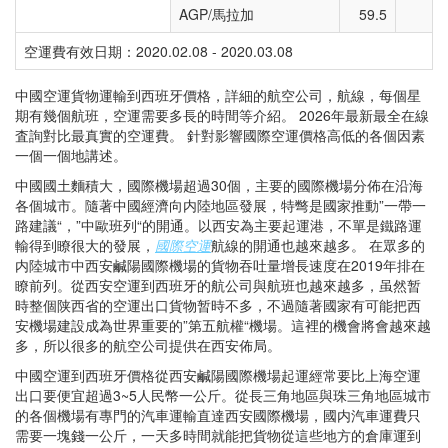
AGP/馬拉加
59.5
2
空運費有效日期：2020.02.08 - 2020.03.08
中國空運貨物運輸到西班牙價格，詳細的航空公司，航線，每個星
期有幾個航班，空運需要多長的時間等介紹。 2026年最新最全在線
査詢對比最真實的空運費。 針對影響國際空運價格高低的各個因素
一個一個地講述。
中國國土麵積大，國際機場超過30個，主要的國際機場分佈在沿海
各個城市。隨著中國經濟向内陸地區發展，特彆是國家推動”一帶一
路建議“，”中歐班列“的開通。以西安為主要起運港，不單是鐵路運
輸得到瞭很大的發展，
國際空運
航線的開通也越來越多。 在眾多的
内陸城市中西安鹹陽國際機場的貨物吞吐量增長速度在2019年排在
瞭前列。從西安空運到西班牙的航公司與航班也越來越多，虽然暂
時整個陕西省的空運出口貨物暂時不多，不過隨著國家有可能把西
安機場建設成為世界重要的”第五航權“機場。這裡的機會將會越來越
多，所以很多的航空公司提供在西安佈局。
中國空運到西班牙價格從西安鹹陽國際機場起運經常要比上海空運
出口要便宜超過3~5人民幣一公斤。從長三角地區與珠三角地區城市
的各個機場有專門的汽車運輸直達西安國際機場，國内汽車運費只
需要一塊錢一公斤，一天多時間就能把貨物從這些地方的倉庫運到