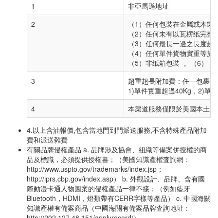
1
非亞馬遜地址
2
（1）任何包裝在金屬或木
（2）任何未有以瓦楞纸完
（3）任何最長一邊之長度超過
（4）任何單件貨物實重等於或
（5）非纸箱包裝 。（6）（最短
3
超重超長附加費：任一包裹重
1)單件實重超過40Kg，2)單邊
4
本渠道服務僅限於美國本土48洲,不接
4.以上含油報價,包含當地門到門派送服務,不含特殊產品附加
費和派送雜費
有關品牌侵權產品 a. 品牌涉及協會、組織等備案併授權的商
品及標識，必須提供授權書；（美國知識產權査詢網：
http://www.uspto.gov/trademarks/index.jsp；
http://iprs.cbp.gov/index.asp） b. 外觀設計、品牌、含有國
際動漫卡通人物圖案的侵權產品一律不接；（例如藍牙
Bluetooth，HDMI，燈類帶有CERR字樣等產品） c. 中國海關
知識產權有備案商品（中國海關有備案品牌査詢地址：
http://202.127.48.151/applyrecord/）。