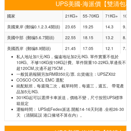
UPS美國-海派價【雙清包稅】
國家
21KG+
55-70KG
71KG+
101
美國東岸 (郵编0.1.2.3.4開頭)
23.65
19.25
14.3
9.9
美國中部 (郵编5.6.7開頭)
22.55
18.15
13.2
8.8
美國西岸 (郵编8.9開頭)
21.45
17.05
12.1
7.7
私人地址加1元/KG，偏遠地址加2元/KG. 單件實重不低於
10KG。不够10KG按10KG計費。單件限重10-22KG,單邊長不
超120CM,次邊不超75CM，
一般貿易報關另加RMB350元/票. 出貨備注：UPSZX02
COSCO OOCL EMC 選配
統配航班，每週飛二次，截單時間，每週三，週五。 帶電產
品加5元/KG.
301KG起可以選擇卡車派送，價格不變，尺寸按照UPS標準
箱規定
運輸時間： UPS或Fedex派送.開船14-16天到港 .全程26-30
天 （清關延誤 港口擁堵不算在内）。