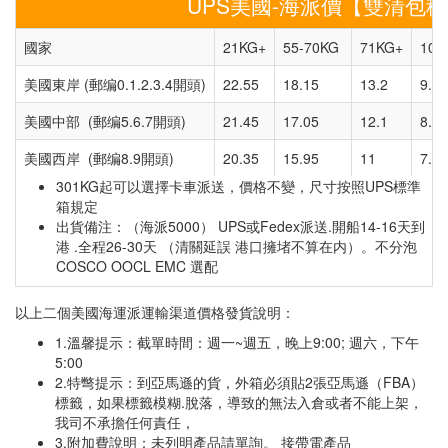
UPS美國-海派價【雙清包稅】/
國家
21KG+
55-70KG
71KG+
101
美國東岸 (郵编0.1.2.3.4開頭)
22.55
18.15
13.2
9.35
美國中部 (郵编5.6.7開頭)
21.45
17.05
12.1
8.25
美國西岸 (郵编8.9開頭)
20.35
15.95
11
7.15
301KG起可以選擇卡車派送，價格不變，尺寸按照UPS標準
箱規定
出貨備注：（海派5000） UPS或Fedex派送.開船14-16天到
港 .全程26-30天 （清關延誤 港口擁堵不算在内）。不分泡
COSCO OOCL EMC 選配
以上二個美國海運派運輸渠道價格發貨說明：
1.溫馨提示：截單時間：週一~週五，晚上9:00; 週六，下午
5:00
2.特彆提示：到亞馬遜的貨，外箱必須貼2張亞馬遜（FBA）
標籤，如果標籤模糊.脫落，導致的無法入倉或者不能上架，
我司不承擔任何責任，
3.附加費說明：未列明產品請單詢。 接帶電產品