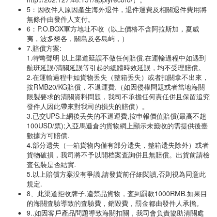
5：因收件人原因產生海外退件，退件運費及相關退件費用將
無條件由發件人支付。
6：P.O.BOX軍方地址不收（以上價格不含阿拉斯加，夏威
夷，波多黎各，關島及各島屿，）
7.賠償方案:
1.特彆聲明 以上渠道延誤不做任何賠償.在運輸過程中如遇到
航班延誤/清關延誤等引起的總體時效延誤，均不受理賠償。
2.在運輸過程中如貨物丢失（整箱丢失）或者扣關拿不出來，
按RMB20/KG賠償，不退運費.（如因侵權問題或者當地海關
限製要求的清關資料問題，我司不承擔任何責任併且保留追究
發件人因此帶來對我司的損失的賠償）。
3.已交UPS上網後丢失的不退運費,按申報價值賠償(最高不超
100USD/票);入亞馬遜倉的貨物網上顯示未籤收的需提供後臺
數據方可賠償.
4.部分遗失（一箱貨物内僅有部分遗失，整箱遗失除外）或者
貨物破損，我司將不予以開档案査詢併且無賠償。出貨前請檢
査包裝是否結實.
5.以上賠償方案没有爭議,請發貨前仔細閱讀,否則視為同意此
規定.
8、此渠道拒收牌子,違禁品貨物，査到罰款1000RMB.如果目
的海關査驗導致的査驗費，銷毀費，罰金都由發件人承擔。
9..如因客戶產品問題導致海關扣關，我司會負責協助清關處