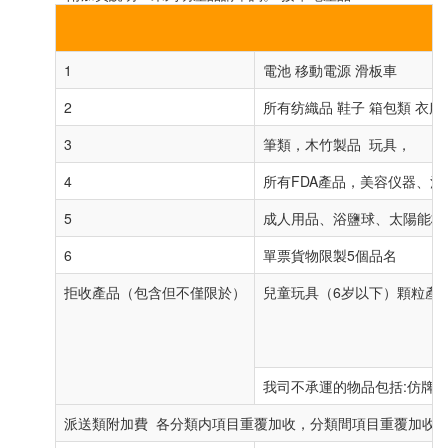
1
電池 移動電源 滑板車
2
所有纺織品 鞋子 箱包類 衣服 
3
筆類，木竹製品 玩具，
4
所有FDA產品，美容仪器、
5
成人用品、浴鹽球、太陽能板
6
單票貨物限製5個品名
拒收產品（包含但不僅限於）
兒童玩具（6岁以下）顆粒產
我司不承運的物品包括:仿牌,
派送類附加費 各分類内項目重覆加收，分類間項目重覆加收。