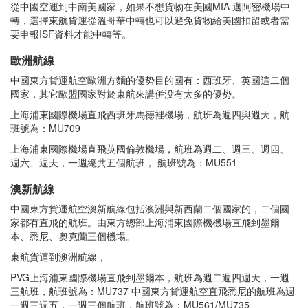
從中國空運到中南美國家，如果不想貨物在美國MIA 邁阿密機場中
轉，選擇東航貨運從溫哥華中轉也可以避免貨物給美國扣留或者需
要申報ISF資料才能中轉等。
歐洲航線
中國東方貨運航空歐洲方麵的優势目的國有：西班牙、英國這二個
國家，其它歐盟國家對於東航來講併没有太多的優势。
上海浦東國際機場直飛西班牙馬德裡機場，航班為週四與週天，航
班號為：MU709
上海浦東國際機場直飛英國倫敦機場，航班為週二、週三、週四、
週六、週天，一週總共五個航班， 航班號為：MU551
澳新航線
中國東方貨運航空澳新航線包括澳洲與新西蘭二個國家的，二個國
家都有直飛的航班。由東方總部上海浦東國際機機場直飛到墨爾
本、悉尼、奧克蘭三個機場。
東航貨運到澳洲航線，
PVG上海浦東國際機場直飛到墨爾本，航班為週二週四週天，一週
三航班，航班號為：MU737 中國東方貨運航空直飛悉尼的航班為週
一週三週五，一週三個航班，航班號為：MU561/MU735