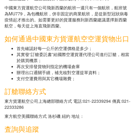
中國東方貨運航空公司飛新西蘭的航班一週只有一個航班，航班號
為MU779，為包機航班，併非固定的商業航班，是從新型冠狀病毒
疫情起才推出的。如需要更好的貨運服務到新西蘭建議選擇新西蘭
航空，每天從上海直飛新西蘭。
如何通過中國東方貨運航空空運貨物出口
首先確認好每一公斤的空運價格是多少；
其實發“訂艙委託書”給國際空運貨運代理公司進行訂艙，相當
於購買機票；
再次安排發貨物到指定的機場倉庫
辦理出口通關手續，補充核對空運提單資料；
支付空運費用與其它機場雜費；
訂艙聯絡方式
東方貨運航空公司上海總部聯絡方式 電話:021-22339294 傳真:021-
22333286
東方航空美國聯絡方式 洛杉磯 紐約 地址：
査詢與追蹤