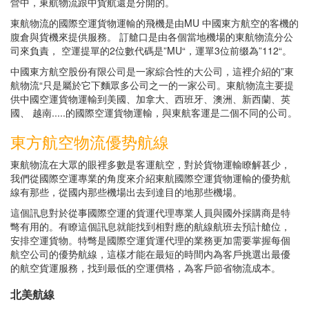
營中，東航物流跟中貨航還是分開的。
東航物流的國際空運貨物運輸的飛機是由MU 中國東方航空的客機的
腹倉與貨機來提供服務。 訂艙口是由各個當地機場的東航物流分公
司來負責， 空運提單的2位數代碼是”MU“，運單3位前缀為”112“。
中國東方航空股份有限公司是一家綜合性的大公司，這裡介紹的”東
航物流“只是屬於它下麵眾多公司之一的一家公司。東航物流主要提
供中國空運貨物運輸到美國、加拿大、西班牙、澳洲、新西蘭、英
國、 越南.....的國際空運貨物運輸，與東航客運是二個不同的公司。
東方航空物流優势航線
東航物流在大眾的眼裡多數是客運航空，對於貨物運輸瞭解甚少，
我們從國際空運專業的角度來介紹東航國際空運貨物運輸的優势航
線有那些，從國内那些機場出去到達目的地那些機場。
這個訊息對於從事國際空運的貨運代理專業人員與國外採購商是特
彆有用的。有瞭這個訊息就能找到相對應的航線航班去預計艙位，
安排空運貨物。特彆是國際空運貨運代理的業務更加需要掌握每個
航空公司的優势航線，這樣才能在最短的時間内為客戶挑選出最優
的航空貨運服務，找到最低的空運價格，為客戶節省物流成本。
北美航線