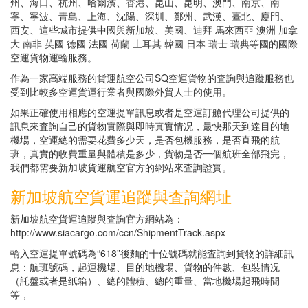
州、海口、杭州、哈爾濱、香港、昆山、昆明、澳門、南京、南
寧、寧波、青島、上海、沈陽、深圳、鄭州、武漢、臺北、廈門、
西安、這些城市提供中國與新加坡、美國、迪拜 馬來西亞 澳洲 加拿
大 南非 英國 德國 法國 荷蘭 土耳其 韓國 日本 瑞士 瑞典等國的國際
空運貨物運輸服務。
作為一家高端服務的貨運航空公司SQ空運貨物的査詢與追蹤服務也
受到比較多空運貨運行業者與國際外貿人士的使用。
如果正確使用相應的空運提單訊息或者是空運訂艙代理公司提供的
訊息來査詢自己的貨物實際與即時真實情况，最快那天到達目的地
機場，空運總的需要花費多少天，是否包機服務，是否直飛的航
班，真實的收費重量與體積是多少，貨物是否一個航班全部飛完，
我們都需要新加坡貨運航空官方的網站來査詢證實。
新加坡航空貨運追蹤與査詢網址
新加坡航空貨運追蹤與査詢官方網站為：
http://www.siacargo.com/ccn/ShipmentTrack.aspx
輸入空運提單號碼為“618”後麵的十位號碼就能査詢到貨物的詳細訊
息：航班號碼，起運機場、目的地機場、貨物的件數、包裝情况
（託盤或者是纸箱）、總的體積、總的重量、當地機場起飛時間
等，