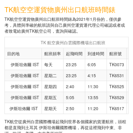
TK航空空運貨物廣州出口航班時間錶
TK航空空運貨物廣州出口航班時間錶為2021年1月份的，僅供參
考，具體與準確的航班請與自己廣州空運貨運代理公司確認或者或
者致電給廣州TK航空公司，査詢與確認。
TK 航空廣州白雲國際機場出口航班
目的地
航班頻率
起飛時間
到達時間
航班號
機
伊斯坦佈爾 IST
每天
23:25
6:05
TK0073
7
伊斯坦佈爾 IST
星期二
23:25
4:15
TK6531
3
伊斯坦佈爾 IST
星期四
2:40
11:30
TK6525
3
伊斯坦佈爾 IST
星期五
5:05
13:55
TK6529
3
伊斯坦佈爾 IST
星期天
2:50
11:20
TK6517
3
TK航空從廣州白雲國際機場起飛到世界各個國家的貨運航班，頭程
都是直飛到土耳其 伊斯坦佈爾國際機場，再從這裡飛到中東、非