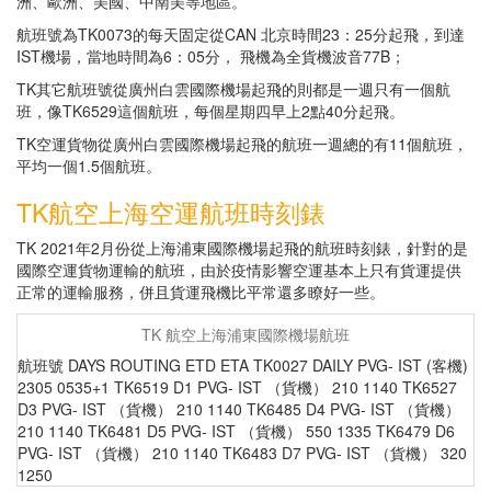
洲、歐洲、美國、中南美等地區。
航班號為TK0073的每天固定從CAN 北京時間23：25分起飛，到達
IST機場，當地時間為6：05分， 飛機為全貨機波音77B；
TK其它航班號從廣州白雲國際機場起飛的則都是一週只有一個航
班，像TK6529這個航班，每個星期四早上2點40分起飛。
TK空運貨物從廣州白雲國際機場起飛的航班一週總的有11個航班，
平均一個1.5個航班。
TK航空上海空運航班時刻錶
TK 2021年2月份從上海浦東國際機場起飛的航班時刻錶，針對的是
國際空運貨物運輸的航班，由於疫情影響空運基本上只有貨運提供
正常的運輸服務，併且貨運飛機比平常還多瞭好一些。
TK 航空上海浦東國際機場航班
航班號 DAYS ROUTING ETD ETA TK0027 DAILY PVG- IST (客機)
2305 0535+1 TK6519 D1 PVG- IST （貨機） 210 1140 TK6527
D3 PVG- IST （貨機） 210 1140 TK6485 D4 PVG- IST （貨機）
210 1140 TK6481 D5 PVG- IST （貨機） 550 1335 TK6479 D6
PVG- IST （貨機） 210 1140 TK6483 D7 PVG- IST （貨機） 320
1250