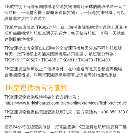
TK航空從上海浦東國際機場空運貨物運輸到全球的航班平均一天二
個航班，一個是客機（腹艙來運輸貨物），一個是貨運飛機，可以
說是非常大的空運運力！
TK航空航班號為“TK0027”的，從上海浦東國際機場空運到土耳其伊
斯坦佈爾機場的航班為週天到週六，每天都有航班！直飛一天就能
達到目的地機場。
TK貨運從上海空運出口運輸的全貨運飛機每天分為不同的航班號，
每天一架飛機從上海浦東國際機場起飛空運， 航班號分彆為：
TK6519 / TK6527 / TK6485 / TK6481 / TK6479 /TK6483.
TK空運貨運除瞭以上二個機場外，在中國還有北京首都國際機場、
香港國際機場、深圳寶安國際機場都有提供國際貨物運輸服務。
TK空運貨物官方査詢
TK空運貨物査詢現時準確的官方網址為：
https://www.turkishcargo.com.tr/en/online-services/flight-schedule
TK空運貨物也提供電話査詢航班訊息，官方電話為：+90 850 333 0
777
提供24小時在線査詢服務，打電話査詢TK空運貨運航班訊息有二種
言語選擇，一個是英文，一個是土耳其語，暂時没有提供中文服