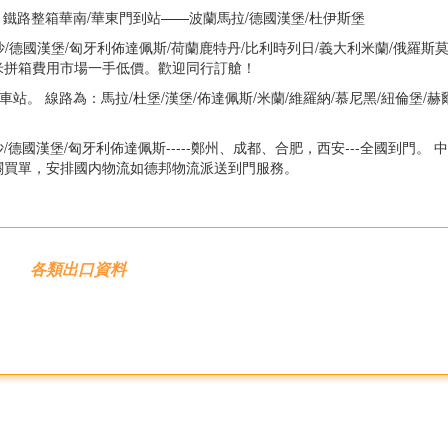
 鐵路整箱華南/華東門到站——波蘭馬拉/德國漢堡/杜伊斯堡
/德國漢堡/匈牙利佈達佩斯/荷蘭鹿特丹/比利時列日/義大利米蘭/俄羅斯莫
米拼箱費用市場一手低價。歡迎同行訂艙！
。 線路為：馬拉/杜堡/漢堡/佈達佩斯/米蘭/維羅納/慕尼黑/紐倫堡/赫爾
國漢堡/匈牙利佈達佩斯-----鄭州、成都、合肥，西安---全國到門。 
關買單，安排國内物流如德邦物流派送到門服務。
各類出口資料