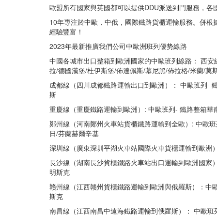
歐盟所有國家與英國都可以提供DDU派送到門服務，各
10年專注於中歐，中俄，國際鐵路貨櫃運輸服務。併根
經驗豐富！
2023年最新推廣我們公司中歐洲班列優势線路
中國各城市出口整箱到歐洲國家的中歐班列線路： 西安線
拉/德國漢堡/杜伊斯堡/佈達佩斯/慕尼黑/佈拉格/米蘭/莫
成都線（四川成都鐵路運輸出口到歐洲）： 中歐班列- 鐵
斯
重慶線（重慶鐵路運輸到歐洲）: 中歐班列- 鐵路整箱華
鄭州線（河南鄭州火車站貨櫃鐵路運輸到全歐）: 中歐班列
日/芬蘭赫爾辛基
深圳線（廣東深圳平湖火車站國際火車貨櫃運輸到歐洲）：
長沙線（湖南長沙貨櫃鐵路火車站出口運輸到歐洲國家）：
明斯克
赣州線（江西赣州貨櫃鐵路運輸到歐洲與俄羅斯）：中歐班列
斯克
南昌線（江西南昌中遠海鐵路運輸到俄羅斯）： 中歐班列