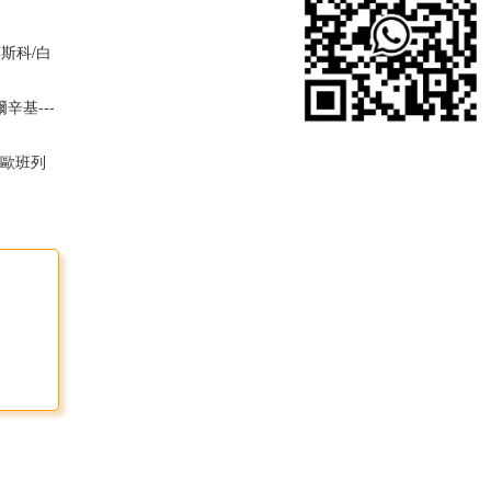
斯科/白
辛基---
中歐班列