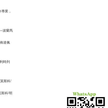
作專業，
——波蘭馬
/佈達佩
比利時列
莫斯科/
斯科/明