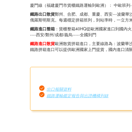
廈門線（福建廈門市貨櫃鐵路運輸到歐洲）： 中歐班列-
鐵路出口散貨
鄭州、合肥、成都、重慶、西安---波蘭華沙
俄羅斯明斯克。每週穩定拼箱班列，到站準時，一立方
鐵路進口整箱
：貨櫃整箱40HQ從歐洲國家進口到國内火車站
----西安/鄭州/成都/義烏-----全國到門
鐵路進口散貨
歐洲散貨拼箱進口，主要線路為：波蘭華沙/德
鐵路拼箱進口可以提供歐洲國家上門提貨，國内進口清
出口報關資料
鐵路運輸鑑定報告與出證機構列錶