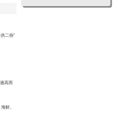
供二份”
度過高而
、海鮮、