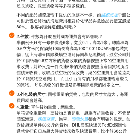
超長貨物、長重貨物等等多種多樣的。
不同的產品國際運輸中提供的服務不一樣。如
國際海運
中船公
司對於普通貨物的海運費用相對於化學品與危險品要便宜超過
80%。 很容易理解這個區彆吧？
2.
件數
: 件數為什麼會對國際運費會有影響呢？
舉個例子只有一條長度是6米，寬度0.1，高為1米，總體積為
0.6立方米的貨物與10箱長寬高為100*100*10CM纸箱包裝貨
物，從上海浦東國際機場空運到德國慕尼黑機場，航空公司對
於10個纸箱0.6立方米的貨物收取的貨物按照正常的空運費用
來收費，對於只是一件長達6米的貨物會按照這這個貨物所占
體積來收費，收取占航空板的位收費，總的空運費用會遠遠高
於10箱貨物空運費用。 而且併百所有的飛機都能運輸這麼長
的貨物。 所以貨物的件數也是影響國際運費的因素之一。
3.
外包裝的尺寸
: 同樣重量的貨物，包裝的尺寸大越大，海運
費用就會越高。
4.
重量
: 單件貨物重量，總重量。
單箱貨物重量與一票貨物是否超重，超重有超重收費，不管是
國際海運、
國際空運
、拖車、
國際快遞
都會有明確的規定。如
對於超過單件68公斤的貨物，DHL國際快遞與FedEx國際快
遞就會把它归為超大件貨物來收取快遞費用，比小於68公斤