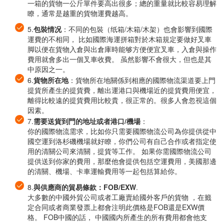
一箱的貨物一公斤單件要高出很多；總的重量就比較容易理解
瞭，通常是越重的貨物運費越高。
5.
包裝情况
：不同的包裝（纸箱/木箱/木架）也會影響到國際
運費的不相同， 比如國際海運拼箱對於木箱規定要做好叉車
脚以便在貨物入倉與出倉庫時能够方便便宜叉車，入倉與操作
費用就會多出一個叉車收費。 虽然影響不會很大，但也是其
中原因之一。
6.
貨物所在地
：貨物所在地關係到相應的國際物流渠道要上門
提貨所產生的提貨費，離出運港口與機場近的提貨費用便宜，
離得比較遠的提貨費用比較貴，很正常的。很多人會忽視這個
因素。
7.
需要送貨到門的地址或者港口/機場
：
你的國際物流需求，比如你只需要國際物流公司為你提供從中
國空運到洛杉磯機場就好瞭，你們公司有自己合作或者指定使
用的清關公司來清關，提貨等工作。 如果你需國際物流公司
提供送到你家的費用，那麼他會提供包括空運費用，美國那邊
的清關、機場、卡車運輸費用等一起包括算給你。
8.
與供應商的貿易條款：FOB/EXW
.
大多數的中國外貿公司或者工廠賣給國外客戶的貨物 ，在籤
定合同或者商業發票上都會注明此價格是FOB還是EXW價
格。 FOB中國的話， 中國國内所產生的所有費用都會他支