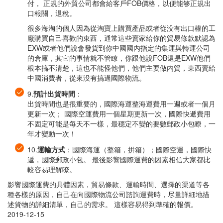
付， 正規的外貿公司都會給客戶FOB價格，以便能够正規出
口報關，退稅。
很多海淘的個人因為從淘寶上購買產品或者從没有出口權的工
廠購買自己喜歡的東西，通常這些賣家給你的貿易條款默認為
EXW或者他們說會發貨到你中國國内指定的集運與轉運公司
的倉庫，其它的事情就不管瞭，你跟他說FOB還是EXW他們
根本搞不清楚，這也不能怪他們，他們主要做内貿，東西賣給
中國消費者，從來没有搞過國際物流。
9.
預計出貨時間
：
出貨時間也是很重要的，國際海運整海運費用一週或者一個月
更新一次； 國際空運費用一個星期更新一次，國際快遞費用
不固定可能是每天不一樣，最穩定不變的要數郵政小包瞭，一
年才變動一次！
10.
運輸方式
：國際海運（整箱，拼箱）；國際空運，國際快
遞，國際郵政小包。 最後影響國際運費的因素相信大家都比
較容易理解瞭。
影響國際運費的具體因素，貿易條款、運輸時間、選擇的渠道等各
種各樣的原因，自己在向國際物流公司諮詢運費時，尽量詳細地描
述貨物的詳細清單，自己的需求。 這樣容易得到準確的報價。
2019-12-15