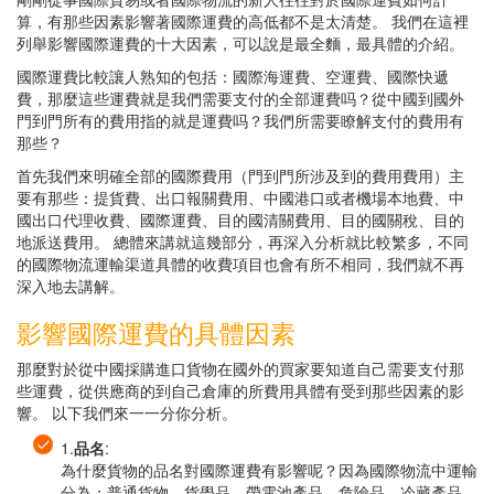
算，有那些因素影響著國際運費的高低都不是太清楚。 我們在這裡
列舉影響國際運費的十大因素，可以說是最全麵，最具體的介紹。
國際運費比較讓人熟知的包括：國際海運費、空運費、國際快遞
費，那麼這些運費就是我們需要支付的全部運費吗？從中國到國外
門到門所有的費用指的就是運費吗？我們所需要瞭解支付的費用有
那些？
首先我們來明確全部的國際費用（門到門所涉及到的費用費用）主
要有那些：提貨費、出口報關費用、中國港口或者機場本地費、中
國出口代理收費、國際運費、目的國清關費用、目的國關稅、目的
地派送費用。 總體來講就這幾部分，再深入分析就比較繁多，不同
的國際物流運輸渠道具體的收費項目也會有所不相同，我們就不再
深入地去講解。
影響國際運費的具體因素
那麼對於從中國採購進口貨物在國外的買家要知道自己需要支付那
些運費，從供應商的到自己倉庫的所費用具體有受到那些因素的影
響。 以下我們來一一分你分析。
1.
品名
:
為什麼貨物的品名對國際運費有影響呢？因為國際物流中運輸
分為：普通貨物，貨學品、帶電池產品、危險品、冷藏產品、