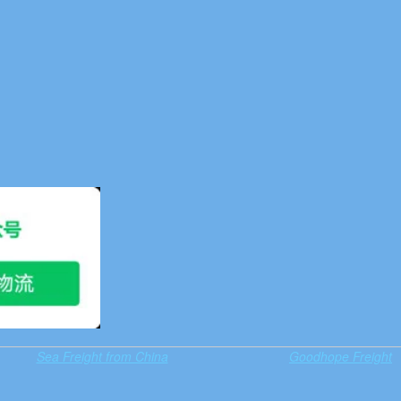
Sea Freight from China
Goodhope Freight