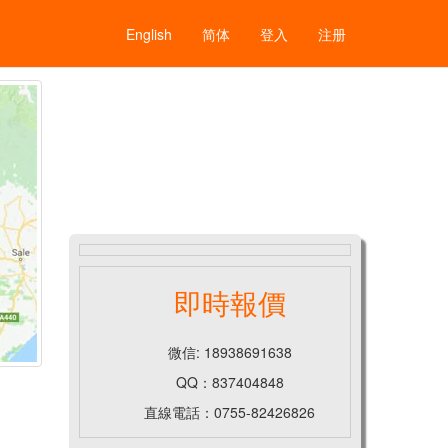
English
简体
登入
注册
即時報價
微信: 18938691638
QQ：837404848
直線電話：0755-82426826