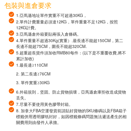
包裝與進倉要求
1.亞馬遜地址單件實重不可超過30KG，
2.單件計費重量必須達12KG，單件重量不足12KG，按照
12KG計費。
3.亞馬遜倉外箱要貼兩張入倉條碼。
4.單件重量不超過30Kg(實重）.最長邊不能超150CM，第二
長邊不能超75CM，圍長不能超320CM.
5.超重超長貨件須加收RMB80每件：(以下是不重覆收費,將不
累計加收)
1.最長邊≥110CM
2. 第二長邊≥76CM
3. 單件實重≥30KG
6.外箱規則，坚固。防止貨物損壞，亞馬遜倉庫拒收造成貨物
丢失。
7.尽量不要使用黃色膠帶封箱。
8. 加拿大FBA空運發貨前請貼好貨物的SKU條碼以及FBA箱子
標籤併用透明膠纸封好，如因標籤條碼問題無法遞送產生的相
關費用則由發件人承擔。