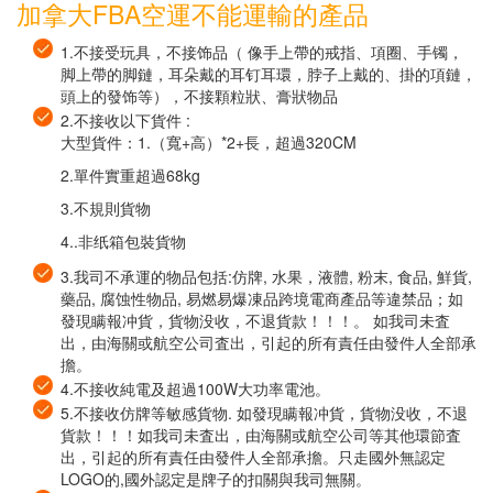
加拿大FBA空運不能運輸的產品
1.不接受玩具，不接饰品（ 像手上帶的戒指、項圈、手镯，
脚上帶的脚鏈，耳朵戴的耳钉耳環，脖子上戴的、掛的項鏈，
頭上的發饰等），不接顆粒狀、膏狀物品
2.不接收以下貨件 :
大型貨件：1.（寬+高）*2+長，超過320CM
2.單件實重超過68kg
3.不規則貨物
4..非纸箱包裝貨物
3.我司不承運的物品包括:仿牌, 水果，液體, 粉末, 食品, 鮮貨,
藥品, 腐蚀性物品, 易燃易爆凍品跨境電商產品等違禁品；如
發現瞒報冲貨，貨物没收，不退貨款！！！。 如我司未査
出，由海關或航空公司査出，引起的所有責任由發件人全部承
擔。
4.不接收純電及超過100W大功率電池。
5.不接收仿牌等敏感貨物. 如發現瞒報冲貨，貨物没收，不退
貨款！！！如我司未査出，由海關或航空公司等其他環節査
出，引起的所有責任由發件人全部承擔。只走國外無認定
LOGO的,國外認定是牌子的扣關與我司無關。