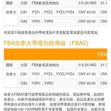
國家
分區
FBA倉或其他地址
0.5-20.5KG
21-70
加拿大
CA1
YYZ1，YYZ2，YYZ3,YYZ4
CNY 43.00
CNY 3
CA2
YVR1，YVR3
CNY 45.00
CNY 4
本渠道不能接受產品内帶有電池不管是配套電池還是内置電池。
FBA加拿大帶電包稅專線（FBAC)
FBA
國家
分區
FBA倉或其他地址
0.5-20.5KG
21-70
加拿大
CA1
YYZ1，YYZ2，YYZ3,YYZ4
CNY 47.00
CNY 4
CA2
YVR1，YVR3
CNY 49.00
CNY 4
加拿大FBA空運可接帶電產品和弱磁性產品。需如實申報，如我司
未査出，在航空或後續環節中査出，產生扣貨，延誤及產生全部費
用和責任全部由發件人承擔。 如發現帶電產品進行冲貨現象，將視
情節加收100-1000RMB/票不等査貨費。 如我司未査出，在航空或