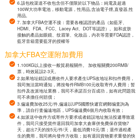
6.該包稅渠道不收包含但不僅限於以下物品：純電及超過
100W大功率電池，移動電源，性用品,含油電子煙,直發器,性
用品,
7. 加拿大FBA空運不接：需要各種認證的產品（如藍牙、
HDMI、FDA、FCC、Lacey Act、DOT等認證）。如和皮肤
接触的產品如眼鏡、纹眉筆、化妝品，内衣等需要FDA認證，
藍牙音箱需要藍牙的授權等
加拿大FBA空運附加費用
1.100KG以上接收一般貿易報關件。 加收報關費200RMB/
票，時效延誤2-3天。
2.如果地址錯誤或應收件人要求產生UPS改地址和扣件費用，
我司無法當時通知，將按每件RMB100元收取寄件人費用；暂
扣件及改派地址業務，我司不承諾百分百成功，如有此問題我
司不承擔任何賠償；
3.偏遠費加收25元/件,偏遠以UPS國際快遞官網郵编査詢為
準，請自行査偏遠地區，UPS偏遠費6個月内收取有效；
4.如派送中收件方或寄件方要求或者錯誤地址無法投遞導致退
件，我司只接受貨件退回我司加拿大倉庫併免費保存貨物7
天，超出7天的按5元/件/天，最低消費10元/票；退件過程產
生的費用，我司將向發件方收取；如有退回貨物要求重發的快