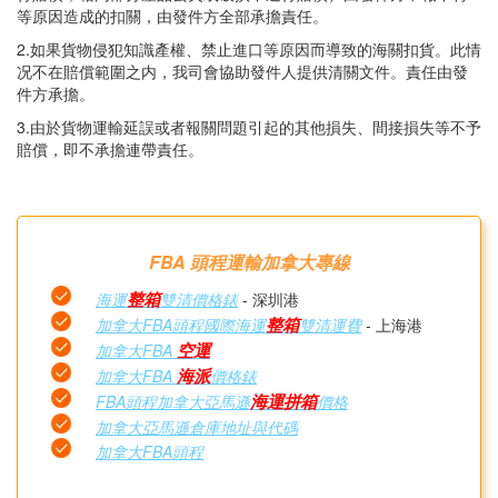
等原因造成的扣關，由發件方全部承擔責任。
2.如果貨物侵犯知識產權、禁止進口等原因而導致的海關扣貨。此情
况不在賠償範圍之内，我司會協助發件人提供清關文件。責任由發
件方承擔。
3.由於貨物運輸延誤或者報關問題引起的其他損失、間接損失等不予
賠償，即不承擔連帶責任。
FBA 頭程運輸加拿大專線
整箱
海運
雙清價格錶
- 深圳港
整箱
加拿大FBA頭程國際海運
雙清運費
- 上海港
空運
加拿大FBA
海派
加拿大FBA
價格錶
海運拼箱
FBA頭程加拿大亞馬遜
價格
加拿大亞馬遜倉庫地址與代碼
加拿大FBA頭程