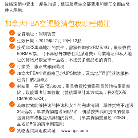
後續環節中査出，產生扣貨，延誤及產生全部費用和責任全部由發
件人承擔。
加拿大FBA空運雙清包稅頭程備注
交貨地址：深圳寶安
生效日期：2017年12月19日 12點
接受非亞馬遜地址的貨件，需額外加收2RMB/KG，最低收費
50RMB/票。（不再額外加收住宅派送費）商業地址和私人地
址的貨物只接受單一品名，不接受多個品名的貨件。
可接受工廠正式報關退稅
加拿大FBA空運價格已含UPS燃油，及當地門到門派送服務；
已含目的地關稅.
材積重：長*高*寬/6000，重量收費按實際重量與體積重量相
比，取較重者計算收取（體積重量計算方式為：長X寬X高
CM/6000=KG)。
為瞭貨物能够快速的快速和安全的完成清關，單件貨物不超過
3個品名，單票貨物超過5個品名，併請按照我司提供的發票
這裝箱單模板提供詳細的資料。（單票貨物重量超100KG，
品名超5個的請單獨諮詢）
貨物査詢與追蹤網址： www.ups.com