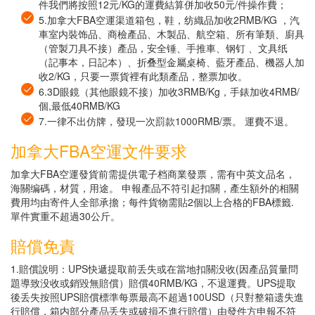
件我們將按照12元/KG的運費結算併加收50元/件操作費；
5.加拿大FBA空運渠道箱包，鞋，纺織品加收2RMB/KG ，汽
車室内裝饰品、商檢產品、木製品、航空箱、所有筆類、廚具
（管製刀具不接）產品，安全锤、手推車、钢钉 、文具纸
（記事本，日記本）、折叠型金屬桌椅、藍牙產品、機器人加
收2/KG，只要一票貨裡有此類產品，整票加收。
6.3D眼鏡（其他眼鏡不接）加收3RMB/Kg，手錶加收4RMB/
個,最低40RMB/KG
7.一律不出仿牌，發現一次罰款1000RMB/票。 運費不退。
加拿大FBA空運文件要求
加拿大FBA空運發貨前需提供電子档商業發票，需有中英文品名，
海關编碼，材質，用途。 申報產品不符引起扣關，產生額外的相關
費用均由寄件人全部承擔；每件貨物需貼2個以上合格的FBA標籤.
單件實重不超過30公斤。
賠償免責
1.賠償說明：UPS快遞提取前丢失或在當地扣關没收(因產品質量問
題導致没收或銷毀無賠償）賠償40RMB/KG，不退運費。UPS提取
後丢失按照UPS賠償標準每票最高不超過100USD（只對整箱遗失進
行賠償，箱内部分產品丢失或破損不進行賠償）由發件方申報不符