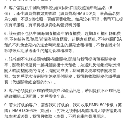
5. 客戶需提供中國報關單證,如果因出口退稅超過申報品名（5
個），產生續頁費將如實收取（續頁費為RMB 50/頁，最高品名數
為50個）不足5個按照一頁續頁費收取。如果没有單證，我司可以提
供買單服務，買單費根據貨物具體資料另報.
6. 該報價不包括中國海關査櫃產生的査櫃費、超期倉租櫃租轉船費
等,不包括英國/德國/荷蘭海關査櫃費、超期倉租櫃租, 不包括因FBA
預約不到免倉期内的送倉時間產生的超期倉租櫃租，不包含因未付
款導致延期派送產生的超期倉租櫃租等。
7. 該報價不包括英國/德國/荷蘭關稅,開船前我司提供預審關稅稅
率，關稅和海運費一起與船開後十天預收，如遇到反傾銷或歐洲海
關大幅調整關稅的情况，清關完成後，我司將凭稅單補收關稅差
額。如客戶要求清完關後凭稅單付關稅，我司將收取關稅代缴手續
費（代缴關稅總金額的5%）。
8. 客戶必須提供正確的裝箱資料和產品訊息，若因提供不正確訊息
導致報關出現問題，客戶需擔全責。
9. 若未打板的客戶，需要我司打板的，我司收取RMB150/卡板（英
國）RMB180/卡板（歐洲）；打板之後若因為體積增大導致需要增
加車辆派送費，我司另收取卡車費，不同倉庫的費用單詢。