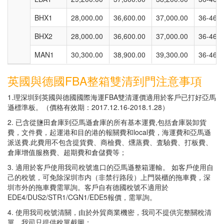
BHX1
28,000.00
36,600.00
37,000.00
36-46天
BHX2
28,000.00
36,600.00
37,000.00
36-46天
MAN1
30,300.00
38,900.00
39,300.00
36-46天
英國與德國FBA整箱雙清到門注意事項
1.理深圳到英國與德國國際海運FBA雙清運價適用於客戶已打好亞馬
遜標準板。（價格有效期：2017.12.16-2018.1.28）
2. 已含從鹽田倉庫到亞馬遜倉庫的所有基本運費,包括倉庫裝卸貨
費，文件費，起運港和目的港的報關費和local費，海運費和亞馬遜
派送費.此費用不包含提貨費、商檢費、燻蒸費、査驗費、打板費、
倉庫增值服務費、超期費和倉儲費等；
3. 適用於客戶使用我司稅號進口的亞馬遜整箱運輸。 如客戶使用自
己的稅號，可免除深圳市内（非禁行路段）上門裝櫃的拖車費，深
圳市外的拖車費需單詢。客戶自有德國稅號不適用於
EDE4/DUS2/STR1/CGN1/EDE5報價，需單詢。
4. 使用我司稅號清關，由於外貿商業機密，我司不提供完整關稅清
單，我司只提供稅單截圖；