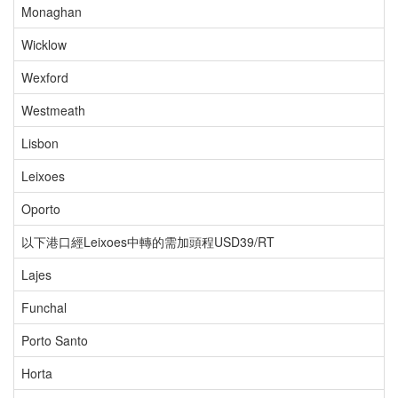
Monaghan
Wicklow
Wexford
Westmeath
Lisbon
Leixoes
Oporto
以下港口經Leixoes中轉的需加頭程USD39/RT
Lajes
Funchal
Porto Santo
Horta