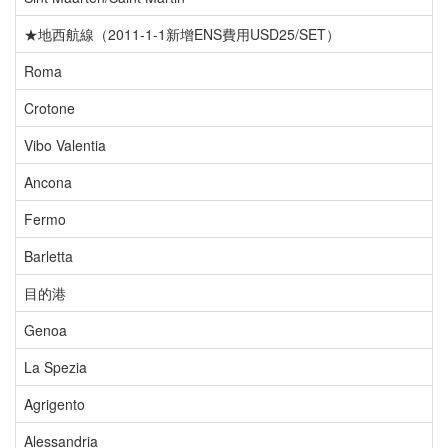
★地西航線（2011-1-1新增ENS費用USD25/SET）
Roma
Crotone
Vibo Valentia
Ancona
Fermo
Barletta
目的港
Genoa
La Spezia
Agrigento
Alessandria