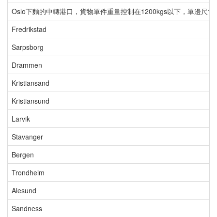
Oslo下麵的中轉港口，貨物單件重量控制在1200kgs以下，單邊尺寸
Fredrikstad
Sarpsborg
Drammen
Kristiansand
Kristiansund
Larvik
Stavanger
Bergen
Trondheim
Alesund
Sandness