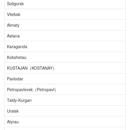
Soligorsk
Vitebsk
Almaty
Astana
Karaganda
Kokshetau
KUSTAJAN（KOSTANAY）
Pavlodar
Petropavlovsk（Petropavl）
Taldy-Kurgan
Uralsk
Atyrau