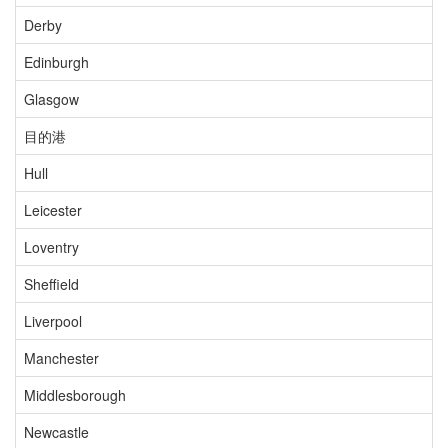
Derby
Edinburgh
Glasgow
目的港
Hull
Leicester
Loventry
Sheffield
Liverpool
Manchester
Middlesborough
Newcastle