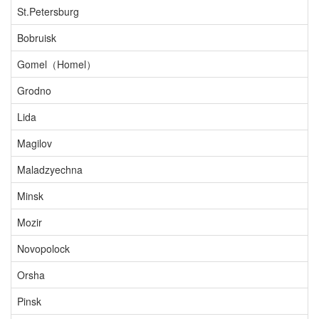
St.Petersburg
Bobruisk
Gomel（Homel）
Grodno
Lida
Magilov
Maladzyechna
Minsk
Mozir
Novopolock
Orsha
Pinsk