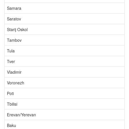
Samara
Saratov
Starij Oskol
Tambov
Tula
Tver
Vladimir
Voronezh
Poti
Tbilisi
Erevan/Yerevan
Baku