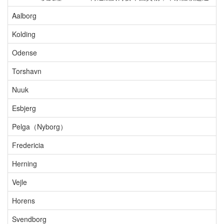
Aalborg
Kolding
Odense
Torshavn
Nuuk
Esbjerg
Pelga（Nyborg）
Fredericia
Herning
Vejle
Horens
Svendborg