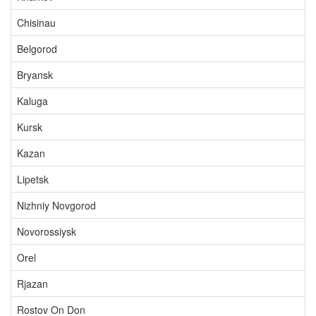
Chisinau
Belgorod
Bryansk
Kaluga
Kursk
Kazan
Lipetsk
Nizhniy Novgorod
Novorossiysk
Orel
Rjazan
Rostov On Don