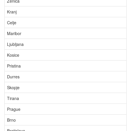
Zenica
Kranj
Celje
Maribor
Ljubljana
Kosice
Pristina
Durres
Skopje
Tirana
Prague
Brno
Bratislava