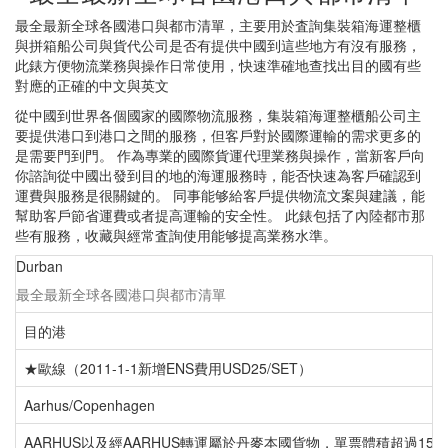
最全最新全球各國港口與都市清單，主要用於査詢集裝箱海運整櫃
與拼箱船公司與貨代公司是否有提供中國到這些地方有沒有服務，
此錶方便物流業務與操作日常使用，快速準確地查找出目的國有些
對應的正確的中文與英文
從中國到世界各個國家的國際物流服務，集裝箱海運整櫃船公司主
要提供港口到港口之間的服務，但客戶對於國際運輸的需求更多的
是需要門到門。 作為專業的國際貨運代理業務與操作，當新客戶向
你諮詢從中國出發到目的地的海運服務時，能否快速為客戶確認到
運費與服務是很關鍵的。 同事能够給客戶提供物流文案與建議，能
幫助客戶節省運費或者提高運輸的安全性。 此錶包括了內陸都市那
些有服務，收藏與經常査詢使用能够提高業務水準。
Durban
最全最新全球各國港口與都市清單
目的港
★歐線（2011-1-1新增ENS費用USD25/SET）
Aarhus/Copenhagen
AARHUS以及經AARHUS轉運屬於丹麥本國貨物，單票體積超過15