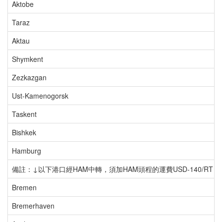
Aktobe
Taraz
Aktau
Shymkent
Zezkazgan
Ust-Kamenogorsk
Taskent
Bishkek
Hamburg
備註：↓以下港口經HAM中轉，須加HAM頭程的運費USD-140/R
Bremen
Bremerhaven