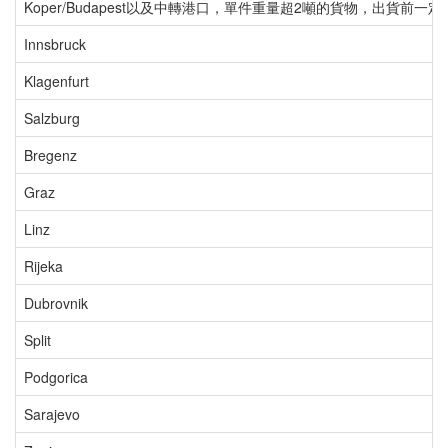
Koper/Budapest以及中轉港口，單件重量超2噸的貨物，出貨
Innsbruck
Klagenfurt
Salzburg
Bregenz
Graz
Linz
Rijeka
Dubrovnik
Split
Podgorica
Sarajevo