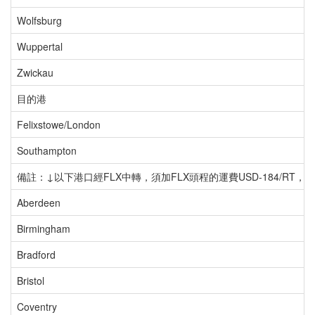
Wolfsburg
Wuppertal
Zwickau
目的港
Felixstowe/London
Southampton
備註：↓以下港口經FLX中轉，須加FLX頭程的運費USD-184/R
Aberdeen
Birmingham
Bradford
Bristol
Coventry