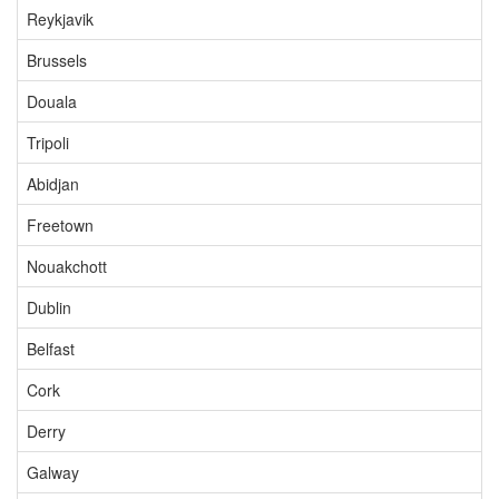
Reykjavik
Brussels
Douala
Tripoli
Abidjan
Freetown
Nouakchott
Dublin
Belfast
Cork
Derry
Galway