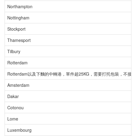
Northampton
Nottingham
Stockport
Thamesport
Tilbury
Rotterdam
Rotterdam以及下麵的中轉港，單件超25KG，需要打托包裝，不接
Amsterdam
Dakar
Cotonou
Lome
Luxembourg