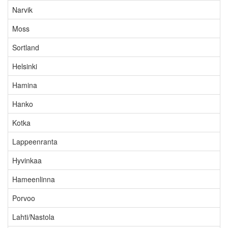
Narvik
Moss
Sortland
Helsinki
Hamina
Hanko
Kotka
Lappeenranta
Hyvinkaa
Hameenlinna
Porvoo
Lahti/Nastola