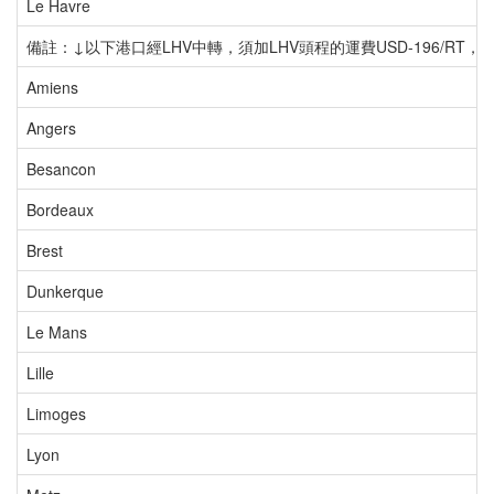
Le Havre
備註：↓以下港口經LHV中轉，須加LHV頭程的運費USD-196/RT，必
Amiens
Angers
Besancon
Bordeaux
Brest
Dunkerque
Le Mans
Lille
Limoges
Lyon