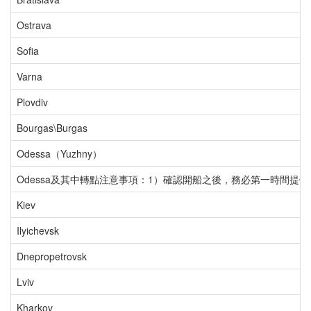
Ostrava
Sofia
Varna
Plovdiv
Bourgas\Burgas
Odessa（Yuzhny）
Odessa及其中轉點注意事項：1）確認開船之後，務必第一時間
Kiev
Ilyichevsk
Dnepropetrovsk
Lviv
Kharkov