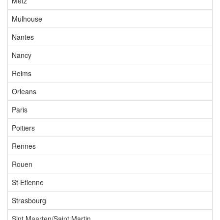
Metz
Mulhouse
Nantes
Nancy
Reims
Orleans
Paris
Poitiers
Rennes
Rouen
St Etienne
Strasbourg
Sint Maarten/Saint Martin