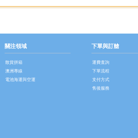
關注領域
下單與訂艙
散貨拼箱
運費査詢
澳洲專線
下單流程
電池海運與空運
支付方式
售後服務