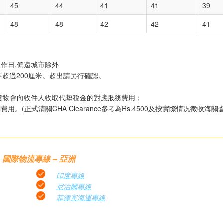
45
44
41
41
39
48
48
42
42
41
工作日,偏遠城市除外
不超過200厘米。超出請另行確認。
貨物會向收件人收取代垫稅金的對應服務費用；
(正式清關CHA Clearance參考為Rs.4500及按實際情况徵收海關
國際物流專線 -- 亞洲
印度專線
尼泊爾專線
菲律宾海運專線