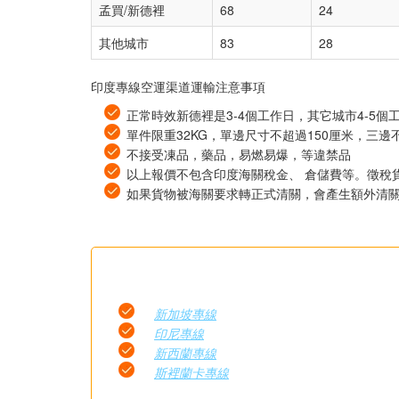
孟買/新德裡
68
24
其他城市
83
28
印度專線空運渠道運輸注意事項
正常時效新德裡是3-4個工作日，其它城市4-5個
單件限重32KG，單邊尺寸不超過150厘米，三邊
不接受凍品，藥品，易燃易爆，等違禁品
以上報價不包含印度海關稅金、 倉儲費等。徵稅
如果貨物被海關要求轉正式清關，會產生額外清關費用。
新加坡專線
印尼專線
新西蘭專線
斯裡蘭卡專線