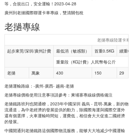
等，合規出口，安全運輸！2023-04-28
廣州到老撾國際聯運卡車專線，雙清關包稅
老撾專線
老撾專線陸運卡車
起步東莞/深圳/廣州計費
最低消（敏感類）
首重0.5KG
續重0.
重量段（KG計費）人民幣每公斤
老撾
萬象
430
150
29
老撾運輸路線：-廣州-廣西- 越南-老撾
老撾專線價格使用注意事項請參考：柬埔寨專線線價格備注
老撾鐵路班列也開通瞭，2023年中國深圳 義烏 - 昆明-萬象，新的物
流通道，為中老經濟的發展提供的動力，除國際海運與國際空運外
還有個選擇，火車運輸時間短，運費低，相信會大大促進二國經濟
的發展。
中國開通到老撾鐵路這個國際物流服務，能够大大地减少中國運輸