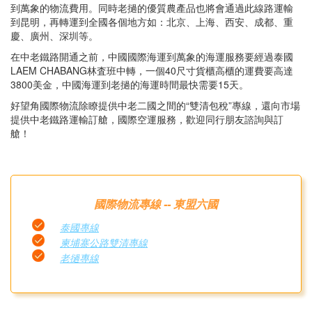
到萬象的物流費用。同時老撾的優質農產品也將會通過此線路運輸
到昆明，再轉運到全國各個地方如：北京、上海、西安、成都、重
慶、廣州、深圳等。
在中老鐵路開通之前，中國國際海運到萬象的海運服務要經過泰國
LAEM CHABANG林査班中轉，一個40尺寸貨櫃高櫃的運費要高達
3800美金，中國海運到老撾的海運時間最快需要15天。
好望角國際物流除瞭提供中老二國之間的“雙清包稅”專線，還向市場
提供中老鐵路運輸訂艙，國際空運服務，歡迎同行朋友諮詢與訂
艙！
國際物流專線 -- 東盟六國
泰國專線
柬埔寨公路雙清專線
老撾專線