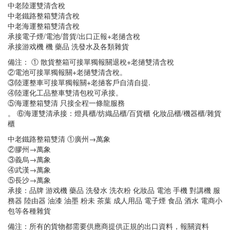
中老陸運雙清含稅
中老鐵路整箱雙清含稅
中老海運整箱雙清含稅
承接電子煙/電池/普貨/出口正報+老撾含稅
承接游戏機 機 藥品 洗發水及各類雜貨
備注： ① 散貨整箱可接單獨報關退稅+老撾雙清含稅
②電池可接單獨報關+老撾雙清含稅。
③陸運整車可接單獨報關+老撾客戶自清自提.
④陸運化工品整車雙清包稅可承接。
⑤海運整箱雙清 只接全程一條龍服務
。 ⑥海運雙清承接：燈具櫃/纺織品櫃/百貨櫃 化妝品櫃/機器櫃/雜貨
櫃
中老鐵路整箱雙清 ①廣州→萬象
②膠州→萬象
③義烏→萬象
④武漢→萬象
⑤長沙→萬象
承接：品牌 游戏機 藥品 洗發水 洗衣粉 化妝品 電池 手機 對講機 服
務器 陸由器 油漆 油墨 粉未 茶葉 成人用品 電子煙 食品 酒水 電商小
包等各種雜貨
備注：所有的貨物都需要供應商提供正規的出口資料，報關資料