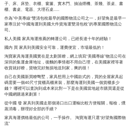
子、床、床垫、衣櫃、窗簾、實木門、抽油煙機、茶幾、茶桌、書
櫃、書桌、電器、大理石桌.....
作為”中美專線“雙清包稅最早的國際物流公司之一，好望角是最早一
家專注於“中國海運到美國大件貨海運雙清包稅”的專業國際物流公
司。
私人美國 家具海運推薦的轉運公司，已經長達十年的經驗！
國内 買 家具到美國安全可靠，運費便宜，市場最低的！
淘寶家具海運美國實在是太劃算瞭，網上填寫“美國專線”物流公司在
深圳的集運倉庫地址，後麵的事情都不用自己理，在美國家裡等著
收貨就好瞭，貨物完好無損地送到家，爽的很！
自己在美國新買瞭彆墅，家具想用上中國款式的，買的全屋家具起
碼需要一個40尺寸貨櫃高櫃來裝，那麼海運到美國一個貨櫃多少
錢？ 哪裡可以査詢到成本來比對一下是在美國當地超市購買還是從
中國網購過來劃算！
從中國 發 家具到美國走那個港口出口運輸比較方便報關，報檢，燻
蒸消毒，辦理好全部的手續？
家具海運價格最低的公司，一手操作。 淘寶海運只選“好望角國際物
流”