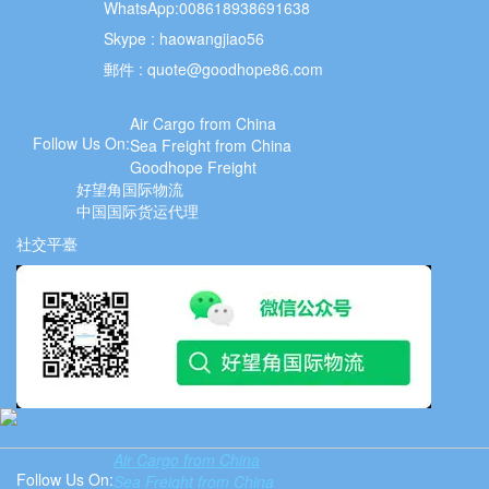
WhatsApp:008618938691638
Skype : haowangjiao56
郵件 :
quote@goodhope86.com
Air Cargo from China
Follow Us On:
Sea Freight from China
Goodhope Freight
好望角国际物流
中国国际货运代理
社交平臺
Air Cargo from China
Follow Us On:
Sea Freight from China