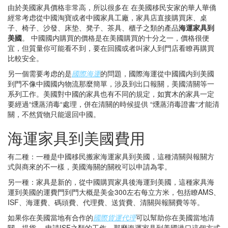
由於美國家具價格非常高，所以很多在 在美國移民安家的華人華僑
經常考虑從中國淘寶或者中國家具工廠，家具店直接購買床、桌
子、椅子、沙發、床垫、凳子、茶具、櫃子之類的產品
海運家具到
美國
。 中國國内購買的價格是在美國購買的十分之一，價格很便
宜，但質量你可能看不到，要在回國或者叫家人到門店看瞭再購買
比較安全。
另一個需要考虑的是
國際海運
的問題，國際海運從中國國内到美國
到門不像中國國内物流那麼簡單，涉及到出口報關，美國清關等一
系列工作。美國對中國的家具也有不同的規定，如實木的家具一定
要經過“燻蒸消毒“處理，併在清關的時候提供 “燻蒸消毒證書“才能清
關，不然貨物只能退回中國。
海運家具到美國費用
有二種：一種是中國移民搬家海運家具到美國，這種清關與報關方
式與商來的不一樣，美國海關的關稅可以申請為零。
另一種：家具是新的，從中國購買家具後海運到美國，這種家具海
運到美國的運費門到門大概是美金300左右每立方米，包括瞭AMS、
ISF、海運費、碼頭費、代理費、送貨費、清關與報關費等等。
如果你在美國當地有合作的
國際貨運代理
可以幫助你在美國當地清
關，提貨， 申請ISF之類的工作。那麼海運家具到美國港口這個方式