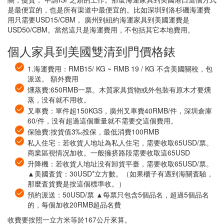
是最便宜的，也是所有渠道中最便宜的。比如深圳到洛杉磯海運費
用只需要USD15/CBM， 廣州到紐約海運家具到美國運費是
USD50/CBM。當然這只是海運費用，不包括其它本地費用。
個人家具到美國雙清到門價格錶
1.海運費用：RMB15/ KG ~ RMB 19 / KG 不含美國關稅，包
派送。 額外費用
燻蒸費:650RMB一票。木質家具貨物或外包裝有原木才要燻
蒸，没有就不用收。
叉車費：單件超150KGS，廣州叉車費40RMB/件，深圳倉庫
60/件，没有超過這個重量就不需要交這個費用。
保險費:按貨值3‰投保，最低消費100RMB
私人住宅：若收貨人地址為私人住宅，需要收取65USD/票。
商業區視情况加收。一般擁挤路段需要收取這65USD
升降機：若收貨人地址没有卸貨平臺，需要收取65USD/票。
▲美國査貨：30USD*立方數。（如果櫃子有遇到海關査驗，
那麼査貨費是按這個標準收。）
預約派送：50USD/票 ▲每票只包含5個品名，超過5個品名
的，每個加收20RMB超品名費
收費要按照一立方米等於167公斤來算。