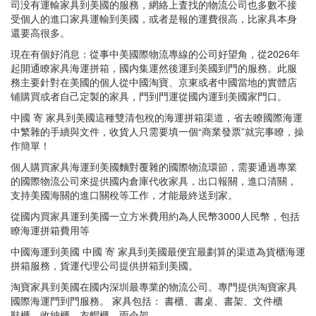
司没有運輸家具到美國的服務，網絡上査找的物流公司也多數不接
受個人的進口家具運輸到美國，或者是報的運費很高，比家具本身
還要高很多。
現在有個好消息：從事中美國際物流專線的公司好望角，從2026年
起開通瞭家具海運拼箱，國内集運然後運到美國到門的服務。此服
務主要針對在美國的個人從中國淘寶、京東或者中國當地的實體店
铺購買或者自己定製的家具，門到門運從國内運到美國家門口。
中國 寄 家具到美國這種雙清包稅的海運拼箱渠道，省去瞭國際海運
中繁雜的手續與文件，收貨人只需要填一個“商業發票”就完事瞭，操
作簡單！
個人購買家具海運到美國麵對覆雜的國際物流環節，需要通過專業
的國際物流公司來提供國内倉庫代收家具，出口報關，進口清關，
支持美國海關的進口關稅等工作，才能最終送到家。
從國内買家具運到美國一立方米費用約為人民幣3000人民幣，包括
瞭海運拼箱費用等
中國海運到美國 中國 寄 家具到美國最便宜最劃算的渠道為貨櫃海運
拼箱服務，貨運代理公司提供拼箱到美國。
淘寶家具到美國在國内深圳最專業的物流公司。專門提供淘寶家具
國際海運門到門服務。 家具包括： 書櫃、書桌、書架、文件櫃
鞋櫃、收納櫃、衣帽櫃、雨伞架