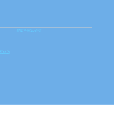
好望角国际物流
私條例