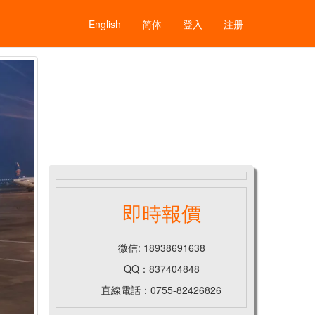
English
简体
登入
注册
即時報價
微信: 18938691638
QQ：837404848
直線電話：0755-82426826