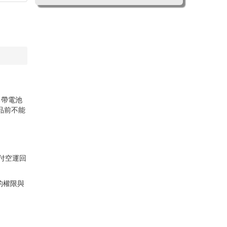
，帶電池
品前不能
付空運回
的權限與