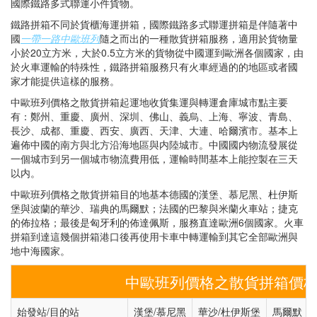
國際鐵路多式聯運小件貨物。
鐵路拼箱不同於貨櫃海運拼箱，國際鐵路多式聯運拼箱是伴隨著中
國
一帶一路中歐班列
隨之而出的一種散貨拼箱服務，適用於貨物量
小於20立方米，大於0.5立方米的貨物從中國運到歐洲各個國家，由
於火車運輸的特殊性，鐵路拼箱服務只有火車經過的的地區或者國
家才能提供這樣的服務。
中歐班列價格之散貨拼箱起運地收貨集運與轉運倉庫城市點主要
有：鄭州、重慶、廣州、深圳、佛山、義烏、上海、寧波、青島、
長沙、成都、重慶、西安、廣西、天津、大連、哈爾濱市。基本上
遍佈中國的南方與北方沿海地區與内陸城市。中國國内物流發展從
一個城市到另一個城市物流費用低，運輸時間基本上能控製在三天
以内。
中歐班列價格之散貨拼箱目的地基本德國的漢堡、慕尼黑、杜伊斯
堡與波蘭的華沙、瑞典的馬爾默；法國的巴黎與米蘭火車站；捷克
的佈拉格；最後是匈牙利的佈達佩斯，服務直達歐洲6個國家。火車
拼箱到達這幾個拼箱港口後再使用卡車中轉運輸到其它全部歐洲與
地中海國家。
中歐班列價格之散貨拼箱價
始發站/目的站
漢堡/慕尼黑
華沙/杜伊斯堡
馬爾默