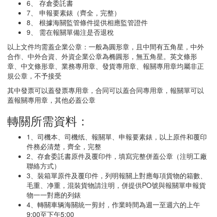
6、 存倉委託書
7、 申報要素錶（齊全，完整）
8、 根據海關監管條件提供相應監管證件
9、 需在報關單備注是否退稅
以上文件均需蓋企業公章：一般為圓形章，且中間有五角星，中外
合作、中外合資、外資企業公章為椭圓形，無五角星。英文條形
章、中文條形章、業務專用章、發貨專用章、報關專用章均屬非正
規公章，不予接受
其中發票可以蓋發票專用章，合同可以蓋合同專用章，報關單可以
蓋報關專用章，其他必蓋公章
轉關所需資料：
1、司機本、司機纸、報關單、申報要素錶，以上原件和覆印
件務必清楚，齊全，完整
2、存倉委託書原件及覆印件，填寫完整併蓋公章（注明工廠
聯絡方式）
3、裝箱單原件及覆印件，列明報關上對應每項貨物的箱數、
毛重、净重，混裝貨物請注明，併提供PO號與報關單申報貨
物一一對應的列錶
4、轉關車辆海關統一剪封，作業時間為週一至週六的上午
9:00至下午5:00