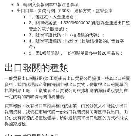
5、轉關入倉報關單申報注意事項
出口口岸：笋岗海關（5306） 運輸方式：監管倉庫
1、備注栏：入金運達倉；
2、關聯備案號：L5306P000002(此號為金運達出口監
管倉的電子賬册號)；
3、隨附單證代碼：h（核增錶的代碼）；
4、隨附單證编碼：hzbhb（核增錶後報的拼音首字
母）
5、因L帳册限製，一份報關單最多申報20項品名；
出口報關的種類
一般貿易出口報關退稅: 工廠或者出口貿易公司提供一整套出口報關
資料，我們代理該企業向海關申報出口貨物，併取得出口報關單回
執退回給工廠。工廠或者出口貿易公司根據相應的海關退稅規則在
一定的時間内取得海關退稅補貼。
買單報關：没有出口單證與權限的企業，由於發貨人不能提供出口
報關資料，我們在市場代購一份出口報關資料向海關申報出口。由
於併没有實際的增值稅發票，所以這類買單出口報關的方式不能取
得國家退稅。