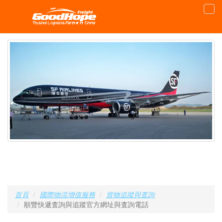
首頁
國際物流增值服務
貨物追蹤與査詢
順豐快遞査詢與追蹤官方網址與査詢電話