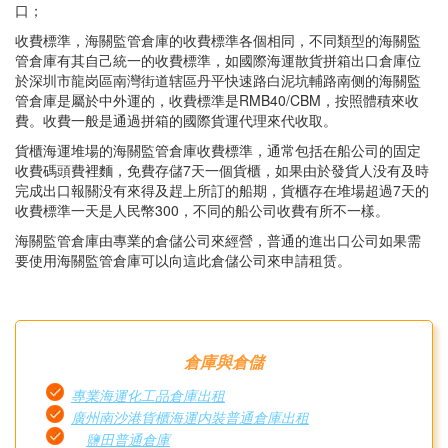
口；
收費標準，海關監管倉庫的收費標準各個相同，不同類型的海關監
管倉庫有其自己統一的收費標準，如國際海運散貨拼箱出口倉庫位
於深圳市龍岗區南灣街道辖區丹平快速路白泥坑輔路南侧的海關監
管倉庫是屬於中外運的，收費標準是RMB40/CBM，按照體積來收
費。收費一般是通過拼箱的國際貨運代理來代收取。
貨櫃海運堆場的海關監管倉庫收費標準，通常包括在船公司的固定
收費碼頭費裡麵，免費存儲7天一個貨櫃，如果由於發貨人没有及時
完成出口報關没有來得及趕上所訂的船期，貨櫃存在堆場超過7天的
收費標準一天是人民幣300，不同的船公司收費有所不一樣。
海關監管倉庫由專業的倉儲公司來經營，普通的進出口公司如果需
要使用海關監管倉庫可以向這此倉儲公司來申請租赁。
倉庫與倉儲
專業海運化工品倉庫出租
廣州南沙港貨櫃海運内裝普通倉庫出租
鹽田普通倉庫