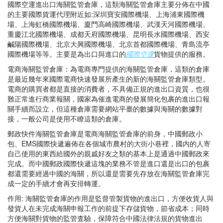
國際空運進出口海關監管倉庫，這類海關監管倉庫主要分佈在中國
的主要國際貨運代理附近如:深圳寶安國際機場、上海浦東國際機
場、上海虹橋國際機場、廈門高崎國際機場、武漢天河國際機場、
重慶江北國際機場、成都天府國際機場、昆明長水國際機場、西安
鹹陽國際機場、北京大興國際機場、北京首都國際機場、青島流亭
國際機場等等。主要是為出口與進口的
國際空運
貨物提供的服務。
電商海關監管倉庫：為電商專門提供的海關監管倉庫，這類的倉庫
是最近幾年來國際電商快速發展所產生的新的海關監管倉庫類型。
電商的購買者都是直接的消費者，不具備正規的進出口資質，也很
難正常進行商業報關，國家為催進電商的發展簡化包裹的進出口報
關手續而設立，但這種倉庫需要網站平臺的數據與海關的數據對
接，一般公司是使用不瞭這類的倉庫。
郵政快件海關監管倉庫是電商海關監管倉庫的前身，中國郵政小
包、EMS國際快遞遍佈在各個城市農村的大街小巷裡，國内的人寄
自己使用的東西給國外的親戚好友之類的基本上是通過中國郵政來
完成。而中國郵政國際快遞這塊的業務不管是進口還是出口的包裹
都還需要經過中國的海關，所以還是需要先存放在海關監管倉庫完
成一定的手續才會再安排轉運。
作用: 海關監管倉庫的作用是監督管製貨物的進出口，方便收貨人與
發貨人在未完成海關申報工作的前提下存儲貨物，節省成本；同時
方便海關對貨物的監管査驗，保障符合中國法律法規的貨物進出