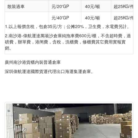
散裝過車
元/20'GP
40元/噸
超25KG/
元/40'GP
40元/噸
超25KG/
1.以上報價含稅，包倉35元/方；公摊20%，卫生費，水電費另計。
2.南沙港-偉航運達萬顷沙倉庫純拖車費600元/櫃，不含超時費，過
磅費，辦單費，港闸費，含稅，洗櫃費，修櫃費其它費用實報實
銷。
廣州南沙港貨櫃内裝普通倉庫
深圳偉航運達國際貨運代理出口海運集運倉庫。