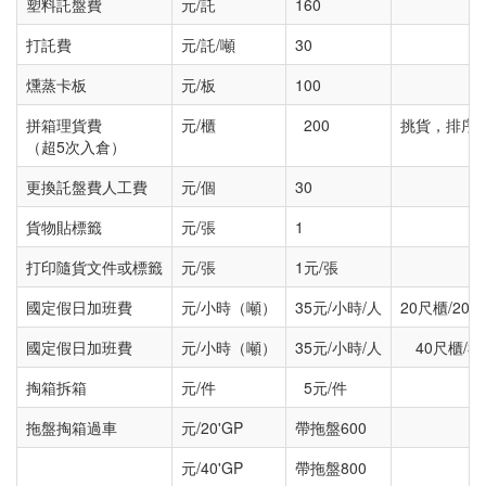
塑料託盤費
元/託
160
打託費
元/託/噸
30
燻蒸卡板
元/板
100
拼箱理貨費
元/櫃
200
挑貨，排序
（超5次入倉）
更換託盤費人工費
元/個
30
貨物貼標籤
元/張
1
打印隨貨文件或標籤
元/張
1元/張
國定假日加班費
元/小時（噸）
35元/小時/人
20尺櫃/20
國定假日加班費
元/小時（噸）
35元/小時/人
40尺櫃/3
掏箱拆箱
元/件
5元/件
拖盤掏箱過車
元/20'GP
帶拖盤600
元/40'GP
帶拖盤800