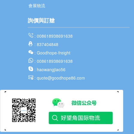
會展物流
詢價與訂艙
: 008618938691638
: 837404848
: Goodhope-freight
: 008618938691638
: haowangjiao56
: quote@goodhope86.com