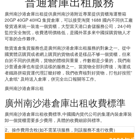
普通倉庫出租服務
廣州南沙港倉庫出租提供廣州南沙港附近專業提供貨櫃海運整箱
20GP 40GP 40HQ 集貨倉庫，可以接受淘寶 1688 國内不同供工廠
發貨過來統一裝進一個貨櫃，大型當天港口倉儲服務公司，24小時
監控安全無忧，收費透明價格低，是國外眾多來中國採購貨物人才
可靠的合作夥伴。
散貨進倉集貨服務也是廣州南沙港倉庫出租服務的對象之一。從中
國實體店購買或者網上購買的貨物或者是樣品不够一個貨櫃，但來
自於不同的供應商，貨物的體積與重量，件數都是少量的，我們南
沙普通倉庫也有提供這樣的服務之一。當貨物全部到齊後，海運或
者鐵路拼箱貨運代理訂艙好瞭，我們收齊核對好貨物，打包好按照”
入倉纸“ 及時送入倉庫，併完全出口報關等工作。
廣州南沙港倉庫出租
廣州南沙港倉庫出租收費標準
廣州南沙港倉庫出租收費標準,中國國内貨代公司的集運内裝倉庫裝
卸一個貨櫃需要多少費用，具體的收費細節與標準。
2、操作費用含稅(如不需某項服務，則該服務不進行收費）