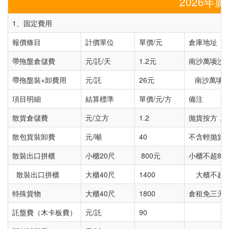
2026年
1、固定費用
報價條目
計價單位
單價/元
倉庫地址
帶拖盤倉儲費
元/託/天
1.2元
南沙萬顷沙
帶拖盤裝+卸費用
元/託
26元
南沙萬顷沙
項目明細
結算標準
單價/元/方
備注
散貨倉儲費
元/立方
1.2
抛貨按方，輕
散包貨裝卸費
元/噸
40
不含輕抛貨，
散裝出口拼櫃
小櫃20尺
800元
小櫃不超80
散裝出口拼櫃
大櫃40尺
1400
大櫃不超15
特殊貨物
大櫃40尺
1800
倉租免三天，
託盤費（木卡板費）
元/託
90