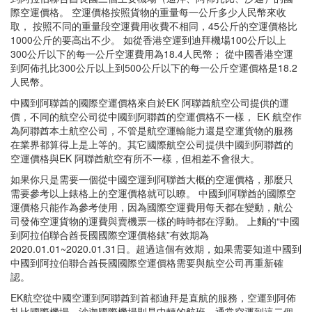
際空運價格。 空運價格按照貨物的重量每一公斤多少人民幣來收
取， 按照不同的重量段空運費用收費不相同，45公斤的空運價格比
1000公斤的要高出不少。 如從香港空運到迪拜機場100公斤以上
300公斤以下的每一公斤空運費用為18.4人民幣； 從中國香港空運
到阿佈扎比300公斤以上到500公斤以下的每一公斤空運價格是18.2
人民幣。
中國到阿聯酋的國際空運價格來自於EK 阿聯酋航空公司提供的運
價，不同的航空公司從中國到阿聯酋的空運價格不一樣， EK 航空作
為阿聯酋本土航空公司，不管是航空運輸能力還是空運貨物的服務
在業界都算得上是上等的。其它國際航空公司提供中國到阿聯酋的
空運價格與EK 阿聯酋航空有所不一樣，但相差不會很大。
如果你只是需要一個從中國空運到阿聯酋大概的空運價格，那麼只
需要參考以上錶格上的空運價格就可以瞭。 中國到阿聯酋的國際空
運價格只能作為參考使用，因為國際空運費用每天都在變動，航公
司發佈空運貨物的運費與賣機票一樣的時時都在浮動。 上麵的“中國
到阿拉伯聯合酋長國國際空運價格錶”有效期為
2020.01.01~2020.01.31日。超過這個有效期，如果需要知道中國到
中國到阿拉伯聯合酋長國國際空運價格需要與航空公司再重新確
認。
EK航空從中國空運到阿聯酋到首都迪拜是直航的服務，空運到阿佈
扎比國際機場、沙迦國際機場則是中轉的航班，通常空運到這二個