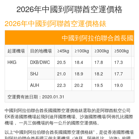
2026年中國到阿聯酋空運價格
2026年中國到阿聯酋空運價格錶
中國到阿拉伯聯合酋長國
起運機場
目的地機場
≥45kg
≥100kg
≥300kg
≥500kg
≥1
HKG
DXB/DWC
20.5
18.4
17.8
17.3
17
SHJ
21.0
18.9
18.2
17.7
17
AUH
22.3
20.2
19.5
19.0
19
空運費有效日期：2020.01.31
中國到阿拉伯聯合酋長國國際空運價格錶選取的是阿聯酋航空公司
EK香港國際機場起飛到迪拜國際機場、沙迦國際機場/阿佈扎比國際
機場， 一共三個機場的每一公斤的國際空運價格。
以上“中國到阿拉伯聯合酋長國國際空運價格錶”，是從香港國際機場
到阿拉伯聯合酋長國三個主要機場（迪拜、阿佈扎比、沙迦）的國