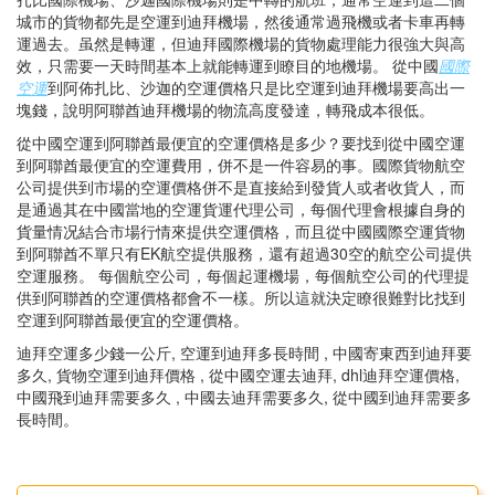
城市的貨物都先是空運到迪拜機場，然後通常過飛機或者卡車再轉
運過去。虽然是轉運，但迪拜國際機場的貨物處理能力很強大與高
效，只需要一天時間基本上就能轉運到瞭目的地機場。 從中國
國際
空運
到阿佈扎比、沙迦的空運價格只是比空運到迪拜機場要高出一
塊錢，說明阿聯酋迪拜機場的物流高度發達，轉飛成本很低。
從中國空運到阿聯酋最便宜的空運價格是多少？要找到從中國空運
到阿聯酋最便宜的空運費用，併不是一件容易的事。國際貨物航空
公司提供到市場的空運價格併不是直接給到發貨人或者收貨人，而
是通過其在中國當地的空運貨運代理公司，每個代理會根據自身的
貨量情况結合市場行情來提供空運價格，而且從中國國際空運貨物
到阿聯酋不單只有EK航空提供服務，還有超過30空的航空公司提供
空運服務。 每個航空公司，每個起運機場，每個航空公司的代理提
供到阿聯酋的空運價格都會不一樣。所以這就決定瞭很難對比找到
空運到阿聯酋最便宜的空運價格。
迪拜空運多少錢一公斤, 空運到迪拜多長時間 , 中國寄東西到迪拜要
多久, 貨物空運到迪拜價格 , 從中國空運去迪拜, dhl迪拜空運價格,
中國飛到迪拜需要多久 , 中國去迪拜需要多久, 從中國到迪拜需要多
長時間。