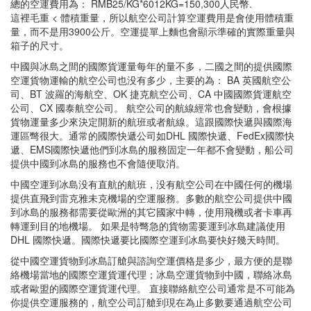
總的空運費用為： RMB25/KG*6012KG=150,300人民幣.
這裡毛重 < 體積重量，所以航空公司計算空運費用是會使用體積重
量，而不是用3900公斤。空運提單上麵也會顯示準確的實際重量與
箱子的尺寸。
中國與冰島之間的國際貨運量每年的量不多，二國之間的提供國際
空運貨物運輸的航空公司也没有多少，主要的為： BA 英國航空公
司、BT 波羅的海航空、OK 捷克航空公司、CA 中國國際貨運航空
公司、CX 國泰航空公司。 航空公司的航線經常也會變動，會根據
貨物運量多少來決定開新的航班或者航線。這跟國際快遞與國際海
運區彆很大。通常的國際快遞公司如DHL 國際快遞、FedEx國際快
遞、EMS國際快遞他們到冰島的服務固定一年都不會變動，船公司
提供中國到冰島的服務也不會隨便取消。
中國空運到冰島没有直航的航班，没有航空公司在中國任何的機場
提供直飛到雷克雅未克機場的空運服務。多數的航空公司提供中國
到冰島的服務都需要從歐洲的其它國家中轉，使用飛機或者卡車再
轉運到目的地機場。 如果是特彆急的貨物需要運到冰島建議使用
DHL 國際快遞。國際快遞要比國際空運到冰島要快好幾天時間。
從中國空運貨物到冰島訂艙與諮詢空運價格是多少，最方便的是聯
絡機場當地的國際空運貨運代理；冰島空運貨物到中國，聯絡冰島
或者歐盟的國際空運貨運代理。 直接聯絡航空公司通常是不可能為
你提供空運服務的，航空公司訂艙到現在為止多數要通過航空公司