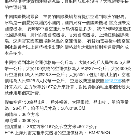
那些提供空運貨物運輸到冰島，直航的航班有没有？大概需要多長
的空運時間。
中國國際機場眾多，主要的國際機場都有提供空運到歐洲的服務。
冰島是一個屬於歐洲的小國内，國内只有一個國際機場-雷克雅未克
國際機場。 要瞭解中國空運到冰島價格是多少， 我們列舉瞭重慶江
北國際機場、廣州白雲國際機場、香港國際機場、上海虹橋國際機
場、深圳寶安國際機場到冰島的空運價格。 有貨物需要從中國空運
到冰島參考以上這些機場出運的價格就能大概瞭解到空運費用的成
本是多少。
中國空運到冰島空運價格每一公斤為： 大於45公斤人民幣35.5人民
幣一公斤；大於100貨物的空運價格為人民幣27一公斤；大於300公
斤空運費用為人民幣26.8一公斤；大於500（包括1噸以上的）空運
價格為人民幣25.5人民幣一公斤。 空運收費重量按照
國際空運
標準
計算方式1立方米等於167公斤來計算，對比貨物的毛重那個比較大
就使用那個來計費。
假如空運150箱登山鞋、戶外帳篷、太陽眼鏡、登山杖， 單箱重量
為：26公斤，箱子的尺寸為：50*60*80CM.
總體積：36立方米
總毛重：3900公斤
體積重量： 36立方米*167公斤/立方米=6012公斤
FOB 上海到雷克雅未克機場的空運價格為： RMB25/KG