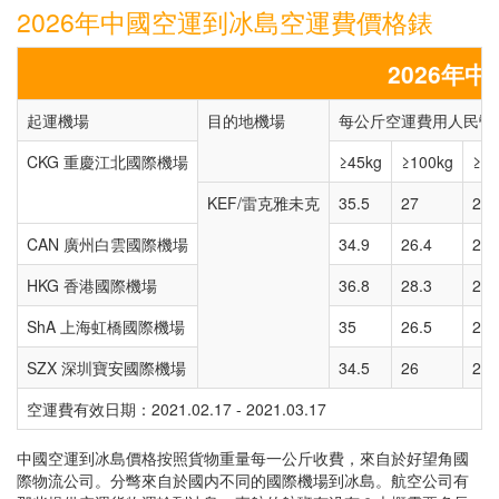
2026年中國空運到冰島空運費價格錶
2026年
起運機場
目的地機場
每公斤空運費用人民幣（
CKG 重慶江北國際機場
≥45kg
≥100kg
≥30
KEF/雷克雅未克
35.5
27
26.
CAN 廣州白雲國際機場
34.9
26.4
26.
HKG 香港國際機場
36.8
28.3
28.
ShA 上海虹橋國際機場
35
26.5
26.
SZX 深圳寶安國際機場
34.5
26
25.
空運費有效日期：2021.02.17 - 2021.03.17
中國空運到冰島價格按照貨物重量每一公斤收費，來自於好望角國
際物流公司。分彆來自於國内不同的國際機場到冰島。航空公司有