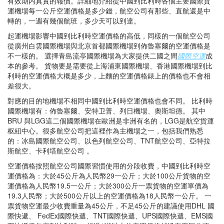
有效期内真實的報價。詳細地介紹從中國到比利時各個主要國際貨
運機場每一公斤空運價格是多少錢，航空公司有那些、直航還是中
轉的，一週有幾個航班，多少天可以到達。
起運機場影響中國到比利時空運價格的高低，同樣的一個航空公司
從廣州白雲國際機場與北京首都國際機場到佈魯塞爾的空運價格是
不一樣的。 選擇青島流亭國際機場為大家提供二國之間
國際空運
成
本的參考。 貨物要是需要從上海浦東國際機場、香港國際機場到比
利時的空運價格大概是多少，上麵的空運價格錶上的價格也不會相
差很大。
對應的目的地機場不相同中國到比利時空運價格也會不同。 比利時
國際機場有：佈魯塞爾、安特卫普、列日機場、奧斯坦德。 其中
BRU 與LGG這二個國際機場在歐洲是非洲有名的，LGG是航空貨運
枢紐中心。很多航空公司把這裡作為主機場之一，包括我們熟悉
的：冰島國際航空公司、以色列航空公司、TNT航空公司、亞特拉
斯航空、卡利塔航空公司 。
空運價格按照航空公司國際習慣使用的分段收費，中國到比利時空
運價格為：大於45公斤為人民幣29一公斤；大於100公斤貨物的空
運價格為人民幣19.5一公斤；大於300公斤一票貨物的空運單價為
19.3人民幣；大於500公斤以上的空運價格為18人民幣一公斤。 一
票貨物空運最少收費重量為45公斤，不足45公斤的建議使用DHL 國
際快遞、 FedEx國際快遞、TNT國際快遞、UPS國際快遞、EMS國