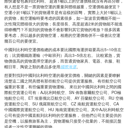
際快遞發包裹到比利時。 超過1噸以上的空運價格就没有再區分瞭，
有人想是不是一票貨物空運的重量與體積越重，空運價格越便宜？
空運小於1噸以下的貨物通常是有這樣的區彆， 實際上大於1噸以上
的貨物，航空運輸時要考虑的因素很多，如一架波音貨機能不能一
次性飛完體積很大的貨物；長度很長、高度超過2米的貨物能不能進
得瞭機門？不規則的貨物會不會影響到其它貨物的堆放？很多因素
要考虑，所以越多的貨物空運，相應的空運價格併不一樣會比空運
幾百公司的要便宜。
中國到比利時空運價格總的成本要比國際海運拼箱要高出5~10倍左
右；比貨櫃鐵路運輸（中歐班列）高出3~5倍左右。 比較紧急，貨
物價值高的貨物選擇空運的多，而普通貨物家具、電器、衣服、鞋
帽日常、陶瓷之類的產品多使用
國際海運
。
想要對找到中國到比利時空運的最便宜價格，關鍵的因素是要瞭解
清楚這二國之間具體有那些航空公司提供貨運服務。 有些航空公司
偏重於客運，有些偏重要貨物運輸。 來往於中國與比利時之間的國
際航空貨運公司有：AJ比利時航空、SN 佈魯塞爾航空公司、PO極
地航空公司、ET 埃塞俄比亞航空公司、AY 芬蘭航空公司、RU 空橋
貨運航空公司、SU 俄羅斯航空公司、CZ 南航貨運航空公司、CA
中國國際貨運航空公司、HU 海南貨運航空公司。其中AJ比利時航空
公司有提供中國直航到比利時的空運服務， 但他們公司主要提供的
是空機，以服務旅客為主， 貨物運輸只接受小批量的，不能接託盤
或者一次性空運幾噸的貨物。