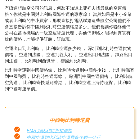
有瞭這些航空公司的訊息，何愁不知道上哪裡去找最低的空運價
格？你就是中國與比利時國際空運的專家瞭！ 當然如果是中小企業
或者比利時的中小買家，那麼直接打電話聯絡這些航空公司他們不
會直接告訴你中國到比利時空運價格是多少。他們會讓你聯絡他們
公司在當地機場的一級空運貨運代理，與他們聯絡才能得到真實有
效的價格，才能提供訂艙，訂航班。
空運出口到比利時 ， 比利時空運多少錢 ， 深圳到比利時空運貨物
價格， 空運到法國， 空運到義大利 ， 空運出口到法國， 鐵路出口
到法國 ， 比利時到西班牙， 德國到比利時。
比利時空運到中國價格錶， 比利時快遞到中國多少錢 ， 比利時郵寄
到中國郵費， 比利時空運專線 ， 歐洲到中國空運價格 ， 比利時航
空貨運， 比利時寄快遞到香港 ， 比利時空運上海特種貨， 比利時
到中國海運單價。
中國到比利時運費
EMS 到比利時折扣價格
中國空運到比利時空運費多少錢一公斤