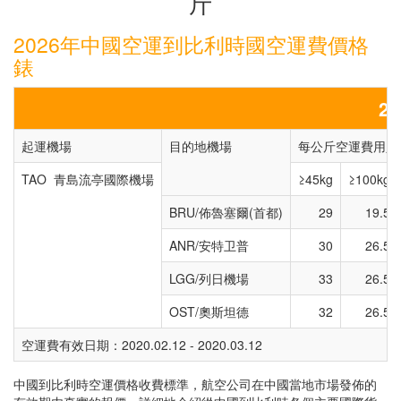
斤
2026年中國空運到比利時國空運費價格
錶
2
起運機場
目的地機場
每公斤空運費用人民
TAO 青島流亭國際機場
≥45kg
≥100kg
BRU/佈魯塞爾(首都)
29
19.5
ANR/安特卫普
30
26.5
LGG/列日機場
33
26.5
OST/奧斯坦德
32
26.5
空運費有效日期：2020.02.12 - 2020.03.12
中國到比利時空運價格收費標準，航空公司在中國當地市場發佈的