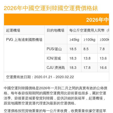
2026年中國空運到韓國空運費價格錶
2026年
起運機場
目的地機場
每公斤空運費用人民幣（RMB
PVG 上海浦東國際機場
≥45kg
≥100kg
≥300kg
PUS/釜山
18.5
8.5
7.8
ICN/漢城
18.3
13.8
13.6
CJU 濟洲島
18.3
17.8
16.6
空運費有效日期：2020.01.21 - 2020.02.22
中國空運到韓國價格是2026年一月到二月之間的真實有效的公佈價
格。每年春節假期期間的國際空運費用比節前要低很多，屬於空運
淡季。節後要是城要發貨到韓國，提供詳細的裝箱單，起運機場，
跟當地國際空運貨運代理査詢最新的空運價格。
空運價格按照貨物重量的每一公斤來收費，收費重量依據空運提單