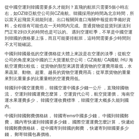
從中國空運到韓國需要多久才能到？直飛的航班只需要5個小時左
右，如OZ韓亞航空公司與CZ南航。韓國採用的時間為北京時間，所
以當天起飛當天就能到達。出口報關與進口海關申報提前準備好資
料，全程很有可能也在一天時間内完成。普通貨物從提貨到派送到
門正常2到3天的時間也是可以的。 遇到空運旺季，不單是中國空運
到韓國的價格要上漲，而且可能要排航班，這時間需要多少時間則
不太可能確認。
中國到韓國最低的空運價格從大體上來說是在空運的淡季；從航空
公司的角度來說中國的三大貨運航空公司：CZ南航/ CA國航 /HU 海
航空運費比較低； 從貨物的類型來講普通貨物的空運費用最低，水
果蔬菜、動物、超重、越長的貨物空運費用高；從單票貨物的重量
來對比重量多的比重量輕的空運費用低。
韓國到中國空運費用， 韓國空運中國多少錢一公斤 ，直飛韓國物
流， 空運到韓國運費怎麼算， 空運貨代公司，航空貨運價， 海南空
運水果運費多少， 韓國空運收費標準 ，韓國空運大概多久能到國
内。
中國到韓國郵費價格錶， 韓國寄ems中國多少錢， 中國到韓國郵
費， 國内寄快遞到韓國要多少錢， 國際空運運費怎麼計算 ，快遞給
韓國郵費價格錶， 從中國寄到韓國的郵費 ，快遞寄到韓國要多少
錢， 郵寄韓國包裹價格。