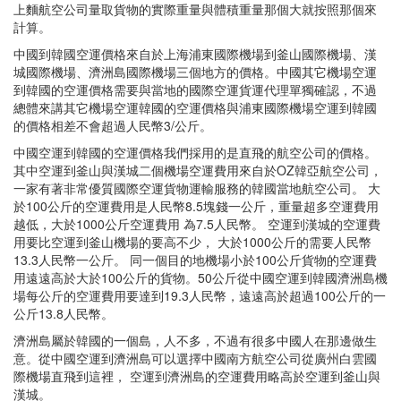
上麵航空公司量取貨物的實際重量與體積重量那個大就按照那個來
計算。
中國到韓國空運價格來自於上海浦東國際機場到釜山國際機場、漢
城國際機場、濟洲島國際機場三個地方的價格。中國其它機場空運
到韓國的空運價格需要與當地的國際空運貨運代理單獨確認，不過
總體來講其它機場空運韓國的空運價格與浦東國際機場空運到韓國
的價格相差不會超過人民幣3/公斤。
中國空運到韓國的空運價格我們採用的是直飛的航空公司的價格。
其中空運到釜山與漢城二個機場空運費用來自於OZ韓亞航空公司，
一家有著非常優質國際空運貨物運輸服務的韓國當地航空公司。 大
於100公斤的空運費用是人民幣8.5塊錢一公斤，重量超多空運費用
越低，大於1000公斤空運費用 為7.5人民幣。 空運到漢城的空運費
用要比空運到釜山機場的要高不少， 大於1000公斤的需要人民幣
13.3人民幣一公斤。 同一個目的地機場小於100公斤貨物的空運費
用遠遠高於大於100公斤的貨物。50公斤從中國空運到韓國濟洲島機
場每公斤的空運費用要達到19.3人民幣，遠遠高於超過100公斤的一
公斤13.8人民幣。
濟洲島屬於韓國的一個島，人不多，不過有很多中國人在那邊做生
意。從中國空運到濟洲島可以選擇中國南方航空公司從廣州白雲國
際機場直飛到這裡， 空運到濟洲島的空運費用略高於空運到釜山與
漢城。