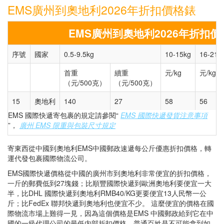
EMS廣州到奧地利2026年折扣價格錶
EMS廣州到奧地利2026年折扣價
序號
國家
0.5-9.5kg
10-15kg
16-21k
首重
續重
元/kg
元/kg
（元/500克）
（元/500克）
15
奧地利
140
27
58
56
EMS 國際快遞寄包裹的規定請參閱“
EMS 國際快遞發貨注意事項
”，
廣州 EMS 限重與包裝尺寸規定
寄東西從中國到奧地利EMS中國郵政速遞每公斤優惠折扣價格，轉
運代發包裹國際物流公司。
EMS國際快遞價格從中國的廣州市到奧地利非常便宜的折扣價格，
一斤的郵費低到27塊錢；比順豐國際快遞到歐洲奧地利要便宜一大
半，比DHL 國際快遞到奧地利RMB40/KG更要便宜13人民幣一公
斤；比FedEx 聯邦快遞到奧地利也便宜不少。 這麼便宜的價格在國
際物流市場上難得一見，因為這個價格是EMS 中國郵政給到它在中
國的一級代理公司的最低内部折扣價格。普通百姓是不可能拿到如