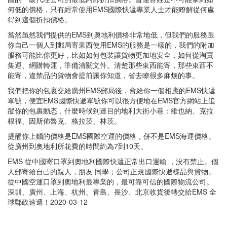
何低的價格，只有經常使用EMS國際快遞專業人士才能瞭解從何處
得到這個折扣價格。
當然虽然我們提供的EMS到奧地利價格非常地低，但我們的服務跟
你自己一個人到郵局寄東西使用EMS的服務是一樣的，我們的附加
服務可能比你更好，比如如何包裝讓貨物更加地安全，如何從淘寶
集運、網購轉運，準備清關文件。清楚那些東西能寄，那些東西不
能寄，違禁品的貨物會提前讓你知道，省去瞭很多麻烦的事。
我們把你的包裹交給廣州EMS郵局後，會給你一個相應的EMS快遞
單號，便宜EMS國際快遞單號你可以很方便地在EMS官方網站上追
蹤你的包裹動态，什麼時候到達目的地利大街小巷：維也納、克拉
根福、因斯佈魯克、格拉茨、林茨。
提醒你上麵的價格是EMS國際空運的價格，併不是EMS海運價格。
從廣州到奧地利所花費的時間約為7到10天。
EMS 從中國寄口罩到奧地利國際快遞正常出口運輸 ，没有禁止。個
人郵寄給自己的親人，朋友 同學；公司正規國際快遞樣品與貨物。
從中國空運口罩到奧地利最專業的，最可靠可信的國際物流公司。
深圳、廣州、上海、杭州、青島、長沙、北京收貨後轉交給EMS 全
球郵政速遞！2020-03-12