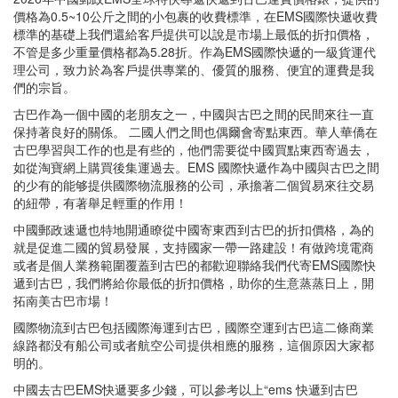
價格為0.5~10公斤之間的小包裹的收費標準，在EMS國際快遞收費
標準的基礎上我們還給客戶提供可以說是市場上最低的折扣價格，
不管是多少重量價格都為5.28折。作為EMS國際快遞的一級貨運代
理公司，致力於為客戶提供專業的、優質的服務、便宜的運費是我
們的宗旨。
古巴作為一個中國的老朋友之一，中國與古巴之間的民間來往一直
保持著良好的關係。 二國人們之間也偶爾會寄點東西。華人華僑在
古巴學習與工作的也是有些的，他們需要從中國買點東西寄過去，
如從淘寶網上購買後集運過去。EMS 國際快遞作為中國與古巴之間
的少有的能够提供國際物流服務的公司，承擔著二個貿易來往交易
的紐帶，有著舉足輕重的作用！
中國郵政速遞也特地開通瞭從中國寄東西到古巴的折扣價格，為的
就是促進二國的貿易發展，支持國家一帶一路建設！有做跨境電商
或者是個人業務範圍覆蓋到古巴的都歡迎聯絡我們代寄EMS國際快
遞到古巴，我們將給你最低的折扣價格，助你的生意蒸蒸日上，開
拓南美古巴市場！
國際物流到古巴包括國際海運到古巴，國際空運到古巴這二條商業
線路都没有船公司或者航空公司提供相應的服務，這個原因大家都
明的。
中國去古巴EMS快遞要多少錢，可以參考以上“ems 快遞到古巴