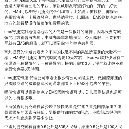
合適大家寄自己用的東西，幫親戚朋友寄些好吃的，穿的，好玩
的。EMS可以郵寄到捷克的任何城市，比如說：佈拉格、佈爾諾、
克羅姆洛夫、卡羅維發利、库特納霍拉、比爾森，EMS到捷克這些
地方的郵費是没有偏遠附加費用的哦。
ems寄捷克對地偏遠地區的人們是一個很好的選擇，因為只要有城
镇的地方都會有郵局，中國郵局非常地強大，令人佩服！只要有郵
局就有EMS的服務，就可以寄到歐洲的捷克共和國。
寄到捷克的快遞要幾天？不同的快遞不同的渠道所需要的天數不一
樣，EMS寄到捷克通常的時間需要10天左右； FedEx 聯邦快遞有二
個渠道一種是快的，一種是慢的，快的只需要3天，慢的就比較不穩
定最快也要6天時間。
ems捷克轉運 代理公司市場上很少有公司願意去做，做國際海運的
與國際空運的國際物流公司通常都看不上EMS小包裹的業務。
哪個快遞可以寄到捷克？EMS國際快遞可以，DHL國際快遞也是可
以的，有很多哦。
上海發貨到捷克運費多少錢？發快遞還是空運？還是國際海運？運
費跟很多的因素有關係，要提供詳細的貨物訊息，包裝訊息與你的
需求才能査詢到需要多少錢。
中國到捷克郵費首重0.5公斤是335人民幣，續重0.5公斤是100人民