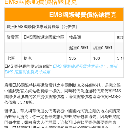
EMS國際郵費價格錶捷克
EMS國際郵費價格錶捷克
廣州EMS國際特快專遞資費錶（公佈價）
資費區
EMS國際通達國家地區
物品類
結算
起重0.5KG
續重0.5KG
七區
捷克
335
100
5.18
EMS 寄包裹的規定請參閱“
EMS 國際快遞發貨注意事項
”，
廣州
EMS 限重與包裝尺寸規定
廣州EMS國際特快專遞資費錶之中國到捷克公佈價格錶，是完全跟
中國郵政官方網站收費錶一樣的。同時我們為通過我們來代寄EMS
國際快遞服務的客戶提供折扣價格，這個折扣價格遠遠低於EMS公
佈價格，5.18折。
留學生、華人與華僑朋友們需要從中國國内淘寶之類的地方網購東
西郵寄到捷克，你一定會最先想到找郵局寄包裹過去。因為郵局開
門做生意，麵向廣大人們群眾，谁都可以去郵局寄你想要寄的東
西。EMS國際快遞作為中國郵局服務最好的國際物流產品之一，很