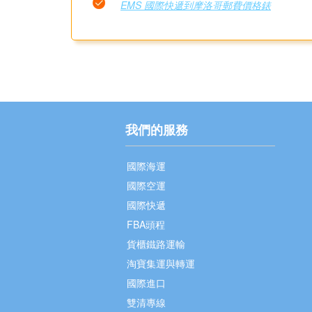
EMS 國際快遞到摩洛哥郵費價格錶
我們的服務
國際海運
國際空運
國際快遞
FBA頭程
貨櫃鐵路運輸
淘寶集運與轉運
國際進口
雙清專線