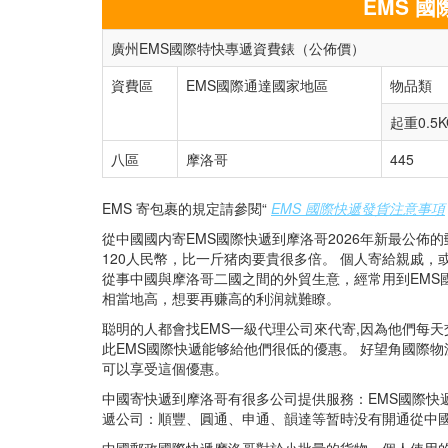
EMS 
廣州EMS國際特快專遞資費錶（公佈價）
資費區
EMS國際通達國家地區
物品類
起重0.5K
八區
摩洛哥
445
EMS 寄包裹的規定請參閱“
EMS 國際快遞發貨注意事項
從中國國内寄EMS國際快遞到摩洛哥2026年新最公佈的
120人民幣，比一斤猪肉要貴很多倍。 個人寄給親戚
從事中國與摩洛哥二國之間的外貿生意，經常用到EMS
相當地高，想要再赚高的利润就難瞭。
聪明的人都會找EMS一級代理公司來代寄,因為他們每天
此EMS國際快遞能够給他們很低的優惠。 好望角國際物
可以享受這個優惠。
中國寄快遞到摩洛哥有很多公司提供服務：EMS國際快遞、
遞公司：順豐、圓通、申通、韻達等暂時没有開通從中