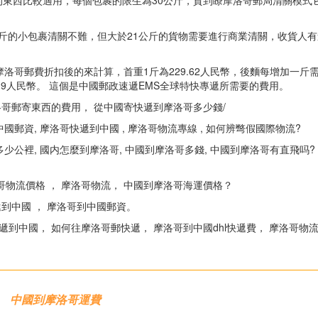
東西比較適用，每個包裹的限生為30公斤，貨到瞭摩洛哥郵局清關模式
1公斤的小包裹清關不難，但大於21公斤的貨物需要進行商業清關，收貨人
哥郵費折扣後的來計算，首重1斤為229.62人民幣，後麵每增加一斤需要
=786.9人民幣。 這個是中國郵政速遞EMS全球特快專遞所需要的費用。
洛哥郵寄東西的費用， 從中國寄快遞到摩洛哥多少錢/
國郵資, 摩洛哥快遞到中國 , 摩洛哥物流專線 , 如何辨彆假國際物流?
少公裡, 國内怎麼到摩洛哥, 中國到摩洛哥多錢, 中國到摩洛哥有直飛吗?
哥物流價格 ， 摩洛哥物流， 中國到摩洛哥海運價格？
到中國 ， 摩洛哥到中國郵資。
到中國， 如何往摩洛哥郵快遞， 摩洛哥到中國dhl快遞費， 摩洛哥物流
中國到摩洛哥運費