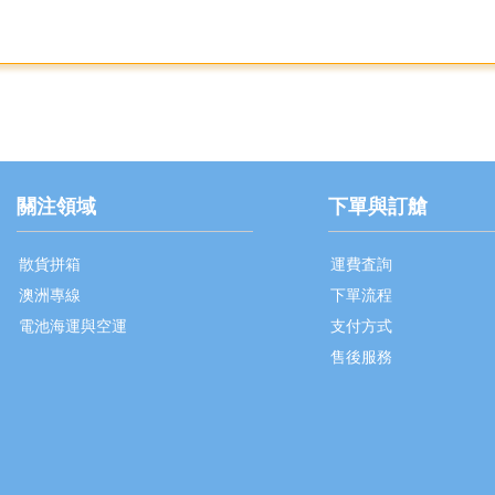
關注領域
下單與訂艙
散貨拼箱
運費査詢
澳洲專線
下單流程
電池海運與空運
支付方式
售後服務