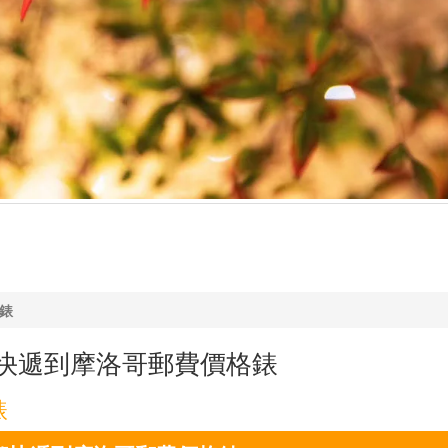
格錶
際快遞到摩洛哥郵費價格錶
錶