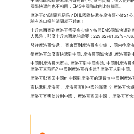
中國郵政國際快遞摩洛哥對於小批量的貨物，個人使用的
國際快遞的也不相同，EMS中國郵政的比較簡單。
摩洛哥dhl清關容易吗？DHL國際快遞在摩洛哥小於2
驗有進口權的清關就不難瞭！
十斤東西寄到摩洛哥需要多少錢？按照EMS國際快遞到摩洛
人民幣，那麼十斤東西總的需要：229.62+61.92*9
發往摩洛哥快遞， 寄東西到摩洛哥多少錢 ， 國内往摩
從摩洛哥怎麼寄快遞到中國, 摩洛哥國際快遞 ,摩洛哥到中
中國到摩洛哥怎麼去, 摩洛哥到中國多遠, 中國到摩洛哥多
摩洛哥直飛吗? 中國到摩洛哥有多遠? 摩洛哥人到中國.
摩洛哥郵寄回中國m 中國到摩洛哥的運費m 中國到摩洛
寄快遞到摩洛哥， 摩洛哥寄到中國的郵費 ？ 摩洛哥快遞
摩洛哥寄明信片到中國， 摩洛哥寄回中國， 摩洛哥寄快遞