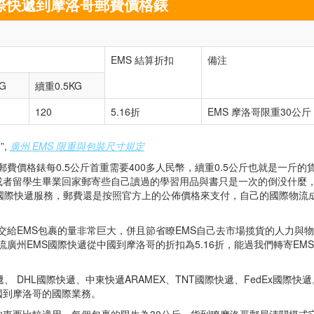
國際快遞到摩洛哥郵費價格錶
EMS 結算折扣
備注
G
續重0.5KG
120
5.16折
EMS 摩洛哥限重30公斤
”,
廣州 EMS 限重與包裝尺寸規定
郵費價格錶每0.5公斤首重需要400多人民幣，續重0.5公斤也就是一斤的
，或者留學生畢業回家郵寄些自己讀過的學習用品與書只是一次的倒没什麼
國際快遞服務，郵費還是按照官方上的公佈價格來支付，自己的國際物流
交給EMS包裹的量非常巨大，併且節省瞭EMS自己去市場揽貨的人力與物
流廣州EMS國際快遞從中國到摩洛哥的折扣為5.16折，能過我們轉寄EM
 DHL國際快遞、中東快遞ARAMEX、TNT國際快遞、FedEx國際快
國到摩洛哥的國際業務。