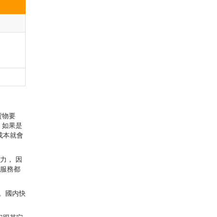
貨物要
，如果是
成本就會
力， 因
S服務都
遞。國内快