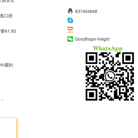
它跟其它
008618938691638
837404848
有進口經
haowangjiao56
sales007@goodhope86.com
61.92
Goodhope-freight
 中國到
 。