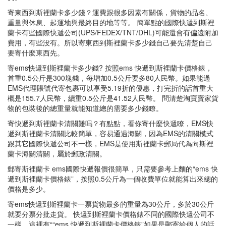
寄東西到斯裡蘭卡多少錢？運費跟很多因素有關係，貨物的品名、
重量與休息、起運地與最終目的地等等。 簡單點的國際快遞到斯裡
蘭卡有些國際快遞公司(UPS/FEDEX/TNT/DHL)可能還會有偏遠附加
費用，有些没有。所以寄東西到斯裡蘭卡多少錢自己要先清楚自己
要寄什麼東西先。
寄ems快遞到斯裡蘭卡多少錢? 按照ems 快遞到斯裡蘭卡價格錶，
首重0.5公斤是300塊錢，每增加0.5公斤要多80人民幣。如果能過
EMS代理賬號代寄包裹可以享受5.19折的優惠，打完折的話首重大
概是155.7人民幣，續重0.5公斤是41.52人民幣。 問清楚淘寶賣家貨
物的包裝後的總重量就能知道總的需要多少錢瞭。
寄快遞到斯裡蘭卡清關難吗？有點點，看你寄什麼快遞瞭，EMS快
遞到斯裡蘭卡清關比較簡單，容易通過海關，因為EMS的清關模式
跟其它國際快遞公司不一樣，EMS是使用斯裡蘭卡郵局代為向斯裡
蘭卡海關清關，屬於郵政清關。
郵寄斯裡蘭卡 ems國際快遞報價很簡單，只需要參考上麵的“ems 快
遞到斯裡蘭卡價格錶”，按照0.5公斤為一個收費單位就能算出來總的
價格是多少。
寄ems快遞到斯裡蘭卡一票貨物最多的重量為30公斤，多於30公斤
就要分票分批走貨。 快遞到斯裡蘭卡價格錶不同的國際快遞公司不
一樣，這裡有““ems 快遞到斯裡蘭卡價格錶”如果是郵寄給個人的話