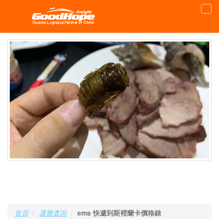
首頁
運費査詢
ems 快遞到斯裡蘭卡價格錶