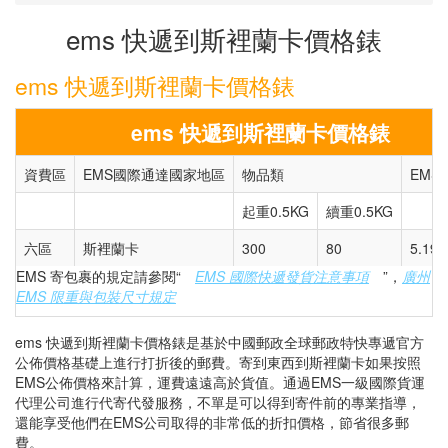
ems 快遞到斯裡蘭卡價格錶
ems 快遞到斯裡蘭卡價格錶
ems 快遞到斯裡蘭卡價格錶
資費區
EMS國際通達國家地區
物品類
EMS
起重0.5KG
續重0.5KG
六區
斯裡蘭卡
300
80
5.19
EMS 寄包裹的規定請參閱“
EMS 國際快遞發貨注意事項
”，
廣州
EMS 限重與包裝尺寸規定
ems 快遞到斯裡蘭卡價格錶是基於中國郵政全球郵政特快專遞官方
公佈價格基礎上進行打折後的郵費。寄到東西到斯裡蘭卡如果按照
EMS公佈價格來計算，運費遠遠高於貨值。通過EMS一級國際貨運
代理公司進行代寄代發服務，不單是可以得到寄件前的專業指導，
還能享受他們在EMS公司取得的非常低的折扣價格，節省很多郵
費。