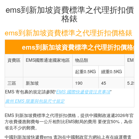
ems到新加坡資費標準之代理折扣價
格錶
ems到新加坡資費標準之代理折扣價格錶
ems到新加坡資費標準之代理折扣價格
資費區
EMS國際通達國家地區
物品類
EMS
起重0.5KG
續重0.5KG
三區
新加坡
190
45
5.25
EMS 寄包裹的規定請參閱“
EMS 國際快遞發貨注意事項
”
廣州 EMS 限重與包裝尺寸規定
EMS 到新加坡費標準之代理折扣價格，提供中國郵政速遞2026年官
方收費優惠郵費每一公斤相對比EMS郵局的費用 要便宜50%，為你
省去不少的郵費。
中國到新加坡快遞費ems 査詢在中國郵政官方網站上有在線運費査