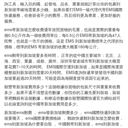
詢工具，輸入目的國、起發地、品名、重量就能計算出你的包裹到
新加坡準確地需要多少錢。 如果你要打EMS一級代理代寄EMS國際
快遞服務，你會節省不少的費用，而且得到更為專業，更加舒服的
服務。
ems寄新加坡怎麼收費通常按照貨物的毛重，也就是實際的重量每
個0.5公斤作為一個收費用單位，每0.5公斤EMS寄新加坡約為47人
民幣，也就是一市斤的價格。這是 EMS 到新加坡費標準之代理折扣
價格，標準的EMS 寄新加坡的收費大概要180每公斤。
ems郵寄到新加坡要多長時間， 正常的從中國主要城市：北京、上
海、西安、重慶、成都、廣州、深圳等發達城市寄到新加坡大概需
要花費7~10天的時間。 EMS國際空運到新加坡，如果是國際海運貨
櫃整箱到新加坡則需要20天時間。 EMS査詢快遞單號發現中國到新
加坡要超過20天時間，可能是因為海關査貨等原因引起來的。
順豐寄新加坡費用多少？這個根據你貨物的包裝尺寸與重量來收費
多少，如果不還不清楚這些數據，你找你的工廠先要到裝箱，裝箱
單裡麵就有這個數據，有瞭這些數據在順豐國際快遞官方網站就可
以在線査詢到從中國寄新加坡費用是多少。
新加坡ems郵費 ， ems發新加坡郵費多少 ， ems國際快遞到新加
坡要幾天， ems國際運費價格錶 ， 郵政快遞郵到新加坡怎麼收費，
ems到新加坡為什麼要自取 ， 中國郵寄到新加坡， ems到新加坡，