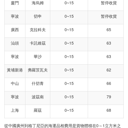
廈門
海烏姆
0~15
暂停收貨
寧波
切申
0~15
暂停收貨
廣西
克拉科夫
0~15
65
汕頭
卡託維茲
0~15
63
寧波
華沙
0~15
63
黃埔新港
弗羅茨瓦夫
0~15
62
中山
什切青
0~15
66
寧波
波茲南
0~15
79
上海
羅茲
0~15
68
從中國廣州到格丁尼亞的海運品相費用是貨物體積在0～1立方米之