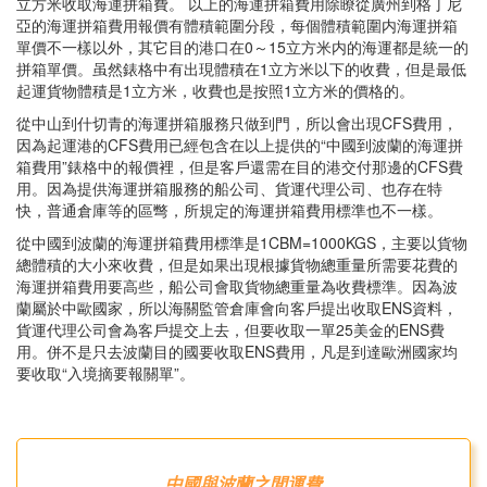
立方米收取海運拼箱費。 以上的海運拼箱費用除瞭從廣州到格丁尼
亞的海運拼箱費用報價有體積範圍分段，每個體積範圍内海運拼箱
單價不一樣以外，其它目的港口在0～15立方米内的海運都是統一的
拼箱單價。虽然錶格中有出現體積在1立方米以下的收費，但是最低
起運貨物體積是1立方米，收費也是按照1立方米的價格的。
從中山到什切青的海運拼箱服務只做到門，所以會出現CFS費用，
因為起運港的CFS費用已經包含在以上提供的“中國到波蘭的海運拼
箱費用”錶格中的報價裡，但是客戶還需在目的港交付那邊的CFS費
用。因為提供海運拼箱服務的船公司、貨運代理公司、也存在特
快，普通倉庫等的區彆，所規定的海運拼箱費用標準也不一樣。
從中國到波蘭的海運拼箱費用標準是1CBM=1000KGS，主要以貨物
總體積的大小來收費，但是如果出現根據貨物總重量所需要花費的
海運拼箱費用要高些，船公司會取貨物總重量為收費標準。因為波
蘭屬於中歐國家，所以海關監管倉庫會向客戶提出收取ENS資料，
貨運代理公司會為客戶提交上去，但要收取一單25美金的ENS費
用。併不是只去波蘭目的國要收取ENS費用，凡是到達歐洲國家均
要收取“入境摘要報關單”。
中國與波蘭之間運費