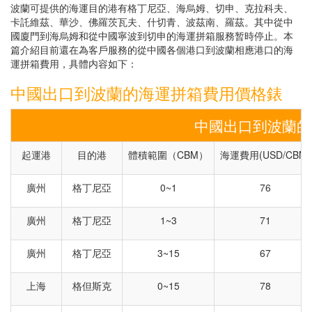
波蘭可提供的海運目的港有格丁尼亞、海烏姆、切申、克拉科夫、
卡託維茲、華沙、佛羅茨瓦夫、什切青、波茲南、羅茲。其中從中
國廈門到海烏姆和從中國寧波到切申的海運拼箱服務暂時停止。本
篇介紹目前還在為客戶服務的從中國各個港口到波蘭相應港口的海
運拼箱費用，具體内容如下：
中國出口到波蘭的海運拼箱費用價格錶
中國出口到波蘭的
起運港
目的港
體積範圍（CBM）
海運費用(USD/CBM)
廣州
格丁尼亞
0~1
76
廣州
格丁尼亞
1~3
71
廣州
格丁尼亞
3~15
67
上海
格但斯克
0~15
78