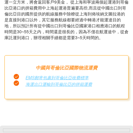
運一立方米，將會返回客戶9美金， 從上海和寧波兩個起運港到哥倫
比亞港口的拼箱費用中上海起運港普遍要高些,而且從中國出口到哥
倫比亞目的國所提供的航線服務中除瞭從上海到佈埃納文圖拉港的
是直接到港口以外，其它服務航線都要經過中轉港才能運達目的
地，所以預計所有從中國出口到哥倫比亞國家港口相應港口的航程
時間是30~55天之内，時間還是很長的，因為不僅在航運途中，從倉
庫託運到港口，辦理相關手續都是需要3~5天時間的。
中國與哥倫比亞國際物流運費
EMS郵寄包裹到哥倫比亞收費標準
海運出口運輸到哥倫比亞的拼箱運費