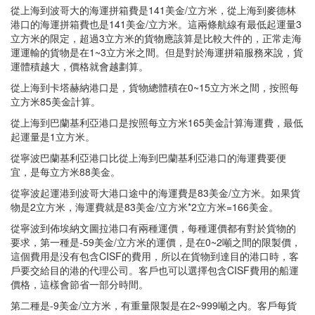
從上海到波哥大的海運拼箱費是141美金/立方米，從上海到麥德林
港口的海運拼箱費也是141美金/立方米。這兩條航線有最低起運量3
立方米的限定，超過3立方米的貨物應該算是比較大件的，正常走海
運運輸的貨物是在1~3立方米之間。但是對於海運拼箱服務來說，貨
運體積越大，價格就會越劃算。
從上海到卡塔赫納港口是，貨物總體積在0~15立方米之間，按照每
立方米85美金計算。
從上海到巴蘭基利亞港口是按照每立方米165美金計算海運費，最低
起運量是1立方米。
從寧波巴蘭基利亞港口比從上海到巴蘭基利亞港口的海運費要便
宜，是每立方米88美金。
從寧波起運港到波哥大港口途中的海運費是83美金/立方米。如果貨
物是2立方米，海運費就是83美金/立方米*2立方米=166美金。
從寧波到佈埃納文圖拉港口有兩種運價，每種運價都有對於貨物的
要求，第一種是-59美金/立方米的運價，是在0~2噸之間的限製價，
這個費用是没有包含CISF的費用，所以在貨物到達目的港口時，客
戶要交給目的港的代理公司。客戶也可以選擇包含CISF費用的船運
價格，這樣會節省一部分時間。
第二種是-9美金/立方米，有重量限製是在2~999噸之内。客戶每貨