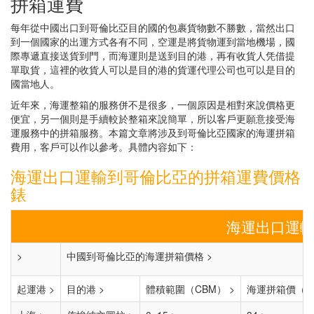
拼箱運費
每年從中國出口到哥倫比亞目的國的包裹貨物數不勝數，當然出口
到一個國家的出運方式各有不同，空運是將貨物運到當地機場，國
際專遞直接送貨到門，而海運則是送到目的港，再有收貨人凭借提
單取貨，這裡的收貨人可以是目的港的貨運代理公司也可以是目的
國當地人。
近年來，海運整箱的服務併不是很多，一個原因是相對來說價格更
便宜，另一個則是手續較於整箱來說簡單，所以客戶更願意接受海
運服務中的拼箱服務。本篇文章將涉及到哥倫比亞國家的海運拼箱
費用，客戶可以作以參考。具體内容如下：
海運出口運輸到哥倫比亞的拼箱運費價格
錶
海運出口運輸
>
中國到哥倫比亞的海運拼箱價格 >
起運港 >
目的港 >
體積範圍（CBM） >
海運拼箱價（US