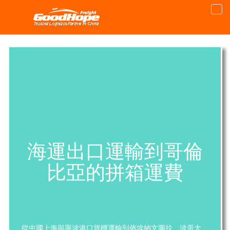
海運出口運輸到哥倫
比亞的拼箱運費
從中國上海與寧波港口貨櫃運輸到佈埃納文圖拉、波哥大、