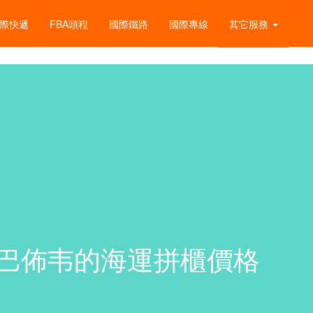
際快遞
FBA頭程
國際鐵路
國際專線
其它服務
到津巴佈韦的海運拼櫃價格