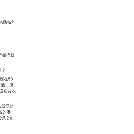
米體積的
們都有提
呢？
都在50
合適，所
如這裡要收
在最低起
名的港
德班之前