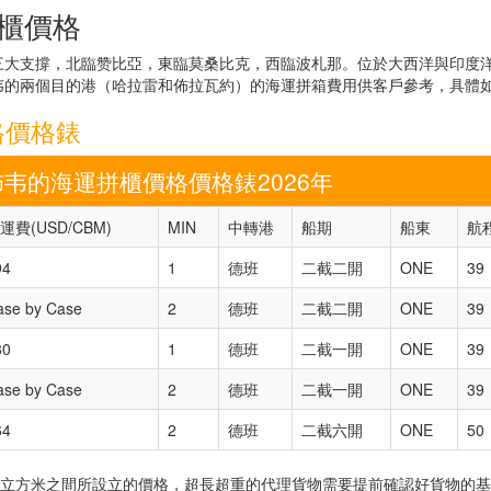
拼櫃價格
三大支撐，北臨赞比亞，東臨莫桑比克，西臨波札那。位於大西洋與印度
韦的兩個目的港（哈拉雷和佈拉瓦約）的海運拼箱費用供客戶參考，具體
格價格錶
佈韦的海運拼櫃價格價格錶2026年
運費(USD/CBM)
MIN
中轉港
船期
船東
航
94
1
德班
二截二開
ONE
39
ase by Case
2
德班
二截二開
ONE
39
80
1
德班
二截一開
ONE
39
ase by Case
2
德班
二截一開
ONE
39
64
2
德班
二截六開
ONE
50
5立方米之間所設立的價格，超長超重的代理貨物需要提前確認好貨物的