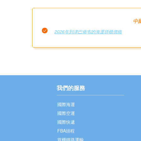
中
2026年到津巴佈韦的海運拼櫃價格
我們的服務
國際海運
國際空運
國際快遞
FBA頭程
貨櫃鐵路運輸