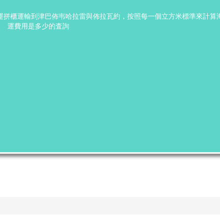
海運拼櫃運輸到津巴佈韦哈拉雷與佈拉瓦約，按照每一個立方米標準來計算
運費用是多少的査詢