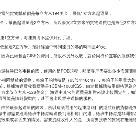
雷的貨物體積價是每立方米194美金，最低1立方米起運量，
美金，最低起運量是2立方米。所以低於2立方米的貨物運費也是按照2立方
起運1立方米，海運費將不提供到付手續。
最低起運2立方米。預計經過中轉到達目的港的時間是40天。
噸，因為已經包含CISF的費用，所以不另外收取，對於同行和直客的服務我
運往津巴佈韦目的國，使用的是FOB頭程，那麼客戶需要出多少海運費
同體積的貨物，每箱子的體積是（63*54*46cm），每箱子的重量大約
噸，根據海運費收費標準是1CBM=1000KGS，由於根據體積重價格更為
立方米*2立方米=528美金） 海運中其它的運費是相對來說比較固定的，
運費可能是隨時變動的，甚至會出現暂停運輸的服務。
，由於最低起運量的限製，所以建議選用的起運港到目的港航線的貨物是
線中都需要經過德班中轉港轉運後到達相應目的港，德班中轉港是非洲有
物毀損或者丢失的情况。需要提醒收件人的是，所需要接收的貨物在抵達