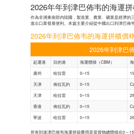
2026年年到津巴佈韦的海運
作為非洲東南部内陸國，製造業、農業、礦業是經濟的
進出口業發展便利。本篇主要介紹從中國出口到津巴佈
2026年到津巴佈韦的海運拼櫃價
2026年到津巴
起運港
目的港
海運體積（CBM）
海
廣州
哈拉雷
0~15
1
天津
佈拉瓦約
0~15
C
天津
哈拉雷
0~15
2
香港
佈拉瓦約
0~15
C
寧波
哈拉雷
0~15
2
所有到達津巴佈韦海運拼箱費用是當貨物總體積在0～1