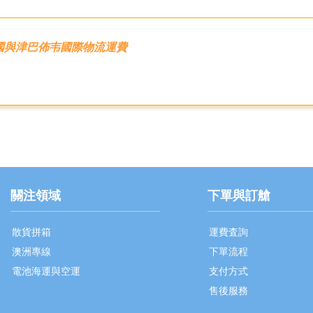
國與津巴佈韦國際物流運費
關注領域
下單與訂艙
散貨拼箱
運費査詢
澳洲專線
下單流程
電池海運與空運
支付方式
售後服務