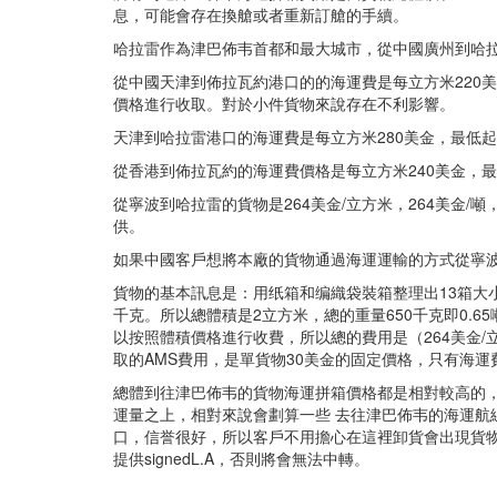
息，可能會存在換艙或者重新訂艙的手續。
哈拉雷作為津巴佈韦首都和最大城市，從中國廣州到哈拉
從中國天津到佈拉瓦約港口的的海運費是每立方米220
價格進行收取。對於小件貨物來說存在不利影響。
天津到哈拉雷港口的海運費是每立方米280美金，最低
從香港到佈拉瓦約的海運費價格是每立方米240美金，
從寧波到哈拉雷的貨物是264美金/立方米，264美金/
供。
如果中國客戶想將本廠的貨物通過海運運輸的方式從寧波
貨物的基本訊息是：用纸箱和编織袋裝箱整理出13箱大小相
千克。所以總體積是2立方米，總的重量650千克即0.65
以按照體積價格進行收費，所以總的費用是（264美金/
取的AMS費用，是單貨物30美金的固定價格，只有海
總體到往津巴佈韦的貨物海運拼箱價格都是相對較高的
運量之上，相對來說會劃算一些 去往津巴佈韦的海運航
口，信誉很好，所以客戶不用擔心在這裡卸貨會出現貨
提供signedL.A，否則將會無法中轉。