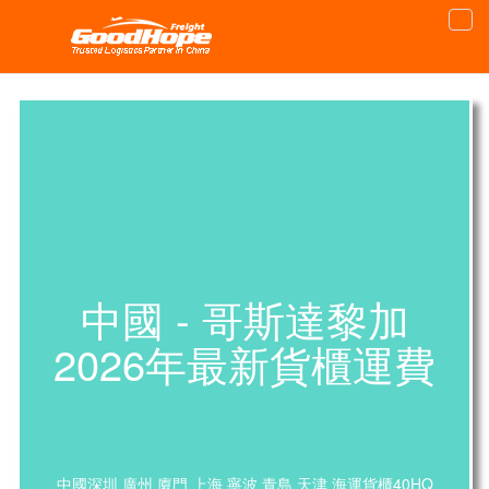
中國 - 哥斯達黎加
2026年最新貨櫃運費
中國深圳 廣州 廈門 上海 寧波 青島 天津 海運貨櫃40HQ