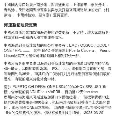
中國國内港口如廣州南沙港，深圳鹽田港，上海浦東，寧波舟山，
青島港，天津港國際海運集裝與散貨拼箱來哥斯達黎加的港口（利
蒙港 、 卡爾德拉港、聖何塞）運費更新。
海運整箱運費更新
中國來哥斯達黎加貨櫃海運整箱運費更新，不定時，讓大家瞭解各
標準貨櫃一個櫃的大概市場運費情况。
中國海運到哥斯達黎加的船公司主要有：EMC / COSCO / OOCL /
ONE / HPL ......。 其中 EMC 長榮海運到Puerto Caldera 、 Puerto
Limon比其它的船公司運輸時間上相對好快一點。
中國沿海各個主要港口海運到哥斯達黎加的三個港口需要的時間為
40~45天，以開船時間為準。 來San Jose 這個港口是直航的船，海
運時間約為35天， 而其它的二個港口則是通過聖何塞這個港口駁船
過來，有駁船過來貨物才會中轉。
南沙-PUERTO CALDERA: ONE USD4000/40HQ+ISPS USD15/
櫃，含瞭駁船費 VALID to 15/APRIL，目的港12天free time.
廣州南沙港海運來哥斯達黎加港口卡爾德拉港，一個標準貨櫃40主
櫃的海運費費用是4000美金，包括南沙港駁船到香港再上大船的費
用， 船公司是ONE日本郵輪。 目的港卡爾德拉港可以向船公司申請
15天的免租貨代的服務。價格有效期到4月15號。 2023-03-29