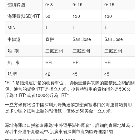
體積範圍
0~3
0~15
0~15
海運費(USD)/RT
50
130
130
MIN
1
1
1
中轉港
直拼
San Jose
San Jose
船 期
三截五開
三截五開
三截五開
船 東
HPL
HPL
HPL
航 程
42
45
45
"RT" 是指海運拼箱的收費單位， 貨物重量與實際的體積比之關的關
係。通常的貨物“RT”是指立方米，少數特彆重的貨物指的是500公
斤為“1 RT"或者1000公斤為 "RT"
一立方米貨物從中國深圳到哥斯達黎加聖何塞港口的海運拼箱費用
是多少呢？按照上麵的報價錶，價格是50美金一立方米。
深圳海運出口拼箱倉庫為“中外運平湖外運倉”，詳細的倉庫地址為：
深圳中外運平湖物流中心,廣東省深圳市龍岗區丹運路1號