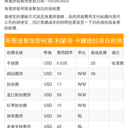
海運拼箱費用更新日期：03/29/2023
海運拼箱哥斯達黎加目的港收費
最便宜的運輸方式就是海運拼箱瞭，虽然拼箱費用支付給國内貨代
公司的很便宜，但計算總成本的時間也要留意一下目的港拆箱倉庫
的收費。
哥斯達黎加聖何塞 利蒙港 卡爾德拉港目的港
收費名稱
幣種
費用標準
單位
最低收費
備注
手續費
USD
0.035
25
收運費總
碼頭費用
USD
15
W/M
38
拆箱費
USD
17
W/M
進口附加費用
USD
55
W/M
旺季附加費
USD
15
W/M
換單費用
USD
30
BL
倉庫安檢費用
USD
45
BL