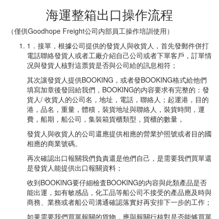
海運整箱出口操作流程
（僅供Goodhope Freight公司内部員工操作培訓使用）
1．接單，根據公司提供的發貨人與收貨人，首先發郵件併打
電話聯絡發貨人或者工廠介紹自己公司或者下單客戶，訂單情
况與發貨人核對這票貨是否與公司給的訊息相符；
其次讓發貨人提供BOOKING，或者發BOOKING格式給他們
填寫加章後發回給我們，BOOKING的内容要求有完整的：發
貨人/ 收貨人的公司名，地址，電話，聯絡人；起運港，目的
港，品名，重量，體積，裝貨地址與聯絡人，裝貨時間，運
費，船期，船公司，集裝箱貨櫃類型，貨櫃的數量，
發貨人與收貨人的公司還應提供相應的營業护照號或者目的國
相應的商業號碼。
再次確認出口報關我們負責還是他們自己，是需要我們買單還
是發貨人能提供出口報關資料；
收到BOOKING要仔細檢査BOOKING的内容與此類產品是否
能出運，如有敏感品，化工品等船公司不接受的產品應及時與
商務、業務或者船公司溝通確認落實好再安排下一步的工作；
如果需要我們買單報關的貨物，應與報關行核對是否能够買單