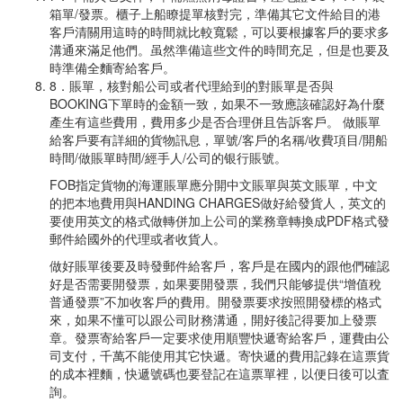
箱單/發票。櫃子上船瞭提單核對完，準備其它文件給目的港
客戶清關用這時的時間就比較寬鬆，可以要根據客戶的要求多
溝通來滿足他們。虽然準備這些文件的時間充足，但是也要及
時準備全麵寄給客戶。
8．賬單，核對船公司或者代理給到的對賬單是否與
BOOKING下單時的金額一致，如果不一致應該確認好為什麼
產生有這些費用，費用多少是否合理併且告訴客戶。 做賬單
給客戶要有詳細的貨物訊息，單號/客戶的名稱/收費項目/開船
時間/做賬單時間/經手人/公司的银行賬號。
FOB指定貨物的海運賬單應分開中文賬單與英文賬單，中文
的把本地費用與HANDING CHARGES做好給發貨人，英文的
要使用英文的格式做轉併加上公司的業務章轉換成PDF格式發
郵件給國外的代理或者收貨人。
做好賬單後要及時發郵件給客戶，客戶是在國内的跟他們確認
好是否需要開發票，如果要開發票，我們只能够提供“增值稅
普通發票”不加收客戶的費用。開發票要求按照開發標的格式
來，如果不懂可以跟公司財務溝通，開好後記得要加上發票
章。發票寄給客戶一定要求使用順豐快遞寄給客戶，運費由公
司支付，千萬不能使用其它快遞。寄快遞的費用記錄在這票貨
的成本裡麵，快遞號碼也要登記在這票單裡，以便日後可以査
詢。