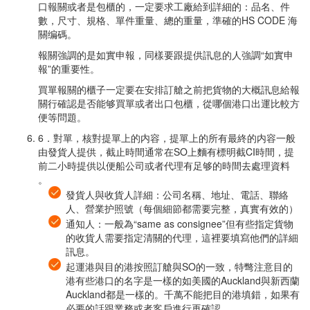
口報關或者是包櫃的，一定要求工廠給到詳細的：品名、件
數，尺寸、規格、單件重量、總的重量，準確的HS CODE 海
關编碼。
報關強調的是如實申報，同樣要跟提供訊息的人強調“如實申
報”的重要性。
買單報關的櫃子一定要在安排訂艙之前把貨物的大概訊息給報
關行確認是否能够買單或者出口包櫃，從哪個港口出運比較方
便等問題。
6．對單，核對提單上的内容，提單上的所有最終的内容一般
由發貨人提供，截止時間通常在SO上麵有標明截CI時間，提
前二小時提供以便船公司或者代理有足够的時間去處理資料
。
發貨人與收貨人詳細：公司名稱、地址、電話、聯絡
人、營業护照號（每個細節都需要完整，真實有效的）
通知人：一般為“same as consignee”但有些指定貨物
的收貨人需要指定清關的代理，這裡要填寫他們的詳細
訊息。
起運港與目的港按照訂艙與SO的一致，特彆注意目的
港有些港口的名字是一樣的如美國的Auckland與新西蘭
Auckland都是一樣的。千萬不能把目的港填錯，如果有
必要的話跟業務或者客戶進行再確認。