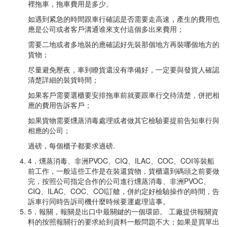
裡拖車，拖車費用是多少。
如遇到紧急的時間跟車行確認是否需要走高速，產生的費用也
應是公司或者客戶溝通谁來支付這個多出來費用；
需要二地或者多地裝的應確認好先裝那個地方再裝哪個地方的
貨物；
尽量避免壓夜，車到瞭貨還没有準備好，一定要與發貨人確認
清楚詳細的裝貨時間；
如果客戶需要選櫃要安排拖車前就要跟車行交待清楚，併把相
應的費用告訴客戶；
如果貨物需要燻蒸消毒處理或者做其它檢驗要提前告知車行與
相應的公司；
過磅，每個櫃子都要求過磅.
4．燻蒸消毒、非洲PVOC、CIQ、ILAC、COC、COI等裝船
前工作，一般這些工作是在裝還貨物，貨櫃還到碼頭之前要做
完，按照公司指定合作的公司進行燻蒸消毒、非洲PVOC、
CIQ、ILAC、COC、COI訂艙，併約定好檢驗操作的時間，告
訴車行同時告訴司機什麼時候要運處理這事。
5．報關，報關是出口中最關鍵的一個環節。 工廠提供報關資
料的按照報關行的要求給到資料一般問題不大；如果是買單出