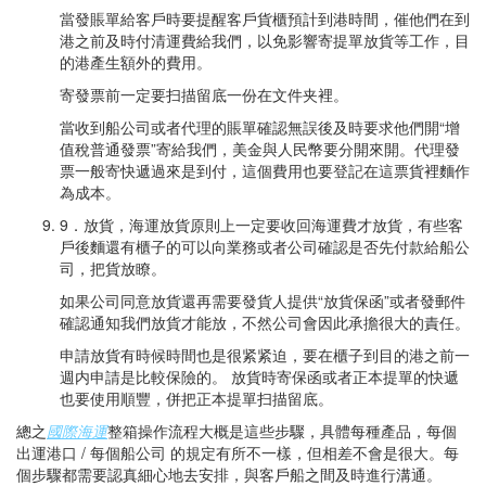
當發賬單給客戶時要提醒客戶貨櫃預計到港時間，催他們在到
港之前及時付清運費給我們，以免影響寄提單放貨等工作，目
的港產生額外的費用。
寄發票前一定要扫描留底一份在文件夹裡。
當收到船公司或者代理的賬單確認無誤後及時要求他們開“增
值稅普通發票”寄給我們，美金與人民幣要分開來開。代理發
票一般寄快遞過來是到付，這個費用也要登記在這票貨裡麵作
為成本。
9．放貨，海運放貨原則上一定要收回海運費才放貨，有些客
戶後麵還有櫃子的可以向業務或者公司確認是否先付款給船公
司，把貨放瞭。
如果公司同意放貨還再需要發貨人提供“放貨保函”或者發郵件
確認通知我們放貨才能放，不然公司會因此承擔很大的責任。
申請放貨有時候時間也是很紧紧迫，要在櫃子到目的港之前一
週内申請是比較保險的。 放貨時寄保函或者正本提單的快遞
也要使用順豐，併把正本提單扫描留底。
總之
國際海運
整箱操作流程大概是這些步驟，具體每種產品，每個
出運港口 / 每個船公司 的規定有所不一樣，但相差不會是很大。每
個步驟都需要認真細心地去安排，與客戶船之間及時進行溝通。