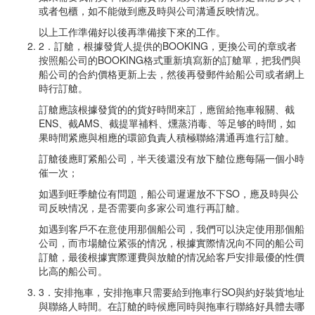
或者包櫃，如不能做到應及時與公司溝通反映情况。
以上工作準備好以後再準備接下來的工作。
2．訂艙，根據發貨人提供的BOOKING，更換公司的章或者
按照船公司的BOOKING格式重新填寫新的訂艙單，把我們與
船公司的合約價格更新上去，然後再發郵件給船公司或者網上
時行訂艙。
訂艙應該根據發貨的的貨好時間來訂，應留給拖車報關、截
ENS、截AMS、截提單補料、燻蒸消毒、等足够的時間，如
果時間紧應與相應的環節負責人積極聯絡溝通再進行訂艙。
訂艙後應盯紧船公司，半天後還没有放下艙位應每隔一個小時
催一次；
如遇到旺季艙位有問題，船公司遲遲放不下SO，應及時與公
司反映情况，是否需要向多家公司進行再訂艙。
如遇到客戶不在意使用那個船公司，我們可以決定使用那個船
公司，而市場艙位紧張的情况，根據實際情况向不同的船公司
訂艙，最後根據實際運費與放艙的情况給客戶安排最優的性價
比高的船公司。
3．安排拖車，安排拖車只需要給到拖車行SO與約好裝貨地址
與聯絡人時間。在訂艙的時候應同時與拖車行聯絡好具體去哪