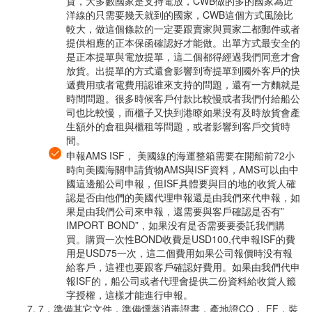
貨，大多數國家是支持電放，CWB做的多的國家為近
洋線的只需要幾天就到的國家，CWB這個方式風險比
較大，做這個條款的一定要跟賣家與買家二都郵件或者
提供相應的正本保函確認好才能做。出單方式最安全的
是正本提單與電放提單，這二個都得經過我們同意才會
放貨。出提單的方式還會影響到寄提單到國外客戶的快
遞費用或者電費用認谁來支持的問題，還有一方麵就是
時間問題。很多時候客戶付款比較慢或者我們付給船公
司也比較慢，而櫃子又快到港瞭如果没有及時放貨會產
生額外的倉租與櫃租等問題，或者影響到客戶交貨時
間。
申報AMS ISF， 美國線的海運整箱需要在開船前72小
時向美國海關申請貨物AMS與ISF資料，AMS可以由中
國這邊船公司申報，但ISF具體要與目的地的收貨人確
認是否由他們的美國代理申報還是由我們來代申報，如
果是由我們公司來申報，還需要與客戶確認是否有”
IMPORT BOND”，如果没有是否需要要委託我們購
買。購買一次性BOND收費是USD100,代申報ISF的費
用是USD75一次，這二個費用如果公司報價時没有報
給客戶，這裡也要跟客戶確認好費用。如果由我們代申
報ISF的，船公司或者代理會提供二份資料給收貨人籤
字授權，這樣才能進行申報。
7．準備其它文件，準備燻蒸消毒證書，產地證CO， FF，裝