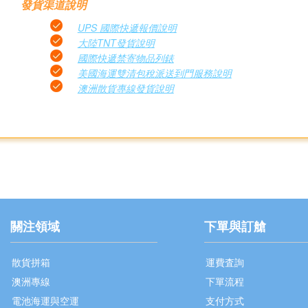
發貨渠道說明
UPS 國際快遞報價說明
大陸TNT發貨說明
國際快遞禁寄物品列錶
美國海運雙清包稅派送到門服務說明
澳洲散貨專線發貨說明
關注領域
下單與訂艙
散貨拼箱
運費査詢
澳洲專線
下單流程
電池海運與空運
支付方式