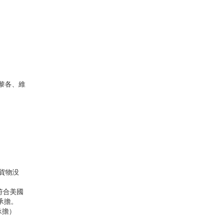
波多黎各、維
貨物没
不符合美國
承擔。
承擔）