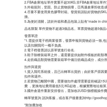
2.FBA倉庫地址單件實重不超30KG,非FBA倉庫地址單件
3.外箱規則，坚固。防止貨物損壞，亞馬遜倉庫拒收造
4.尽量不要使用黃色膠帶封箱。發貨前請貼好貨物的SK
擔。
5.為便於清關，請於外箱和產品包裝上貼有“made in chin
品名限製 單件貨物不超過3個品名。單票貨物超過5個品
發票單證
"1.需提供電子档商業發票，發票申報與貨物必須一致,
以及扣關我司一概不負責.
2.電子档發票請以原單號進行命名.
3.鞋子除瞭裝箱單之外，還需要提供如附件模板的鞋類專用發票
4.走纺織品類貨物需要裝箱單中備注纺織品成分，成分所占百分比
扣件與退貨
1.貨入我司系統後，且已出轉單出貨的；由於客戶原因要
扣件和退件。
2.若貨物已離開中國，需要做扣件處理需要提前確認15US
費 ，更換地址費用最低5元/KG起收，根據實際地址核
3.國外倉退件重新安排發出，需加收2USD/個標籤操作費
轉單號査詢 諮詢客服，或在客戶後臺査詢http://goodhope
"附加費加收