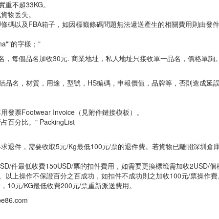
實重不超33KG。
成貨物丢失。
U條碼以及FBA箱子，如因標籤條碼問題無法遞送產生的相關費用則由發
a""的字樣；"
名，每個品名加收30元. 商業地址，私人地址只接收單一品名，價格單詢
包括品名，材質，用途，型號，HS编碼，申報價值，品牌等，否則造成延
Footwear Invoice（見附件鏈接模板）。
。" PackingList
求退件，需要收取5元/Kg最低100元/票的退件費。若貨物已離開深圳倉
D/件最低收費150USD/票的扣件費用，如需要更換標籤需加收2USD/
算。以上操作不保證百分之百成功，如扣件不成功則之加收100元/票操作費
，10元/KG最低收費200元/票重新派送費用。
86.com