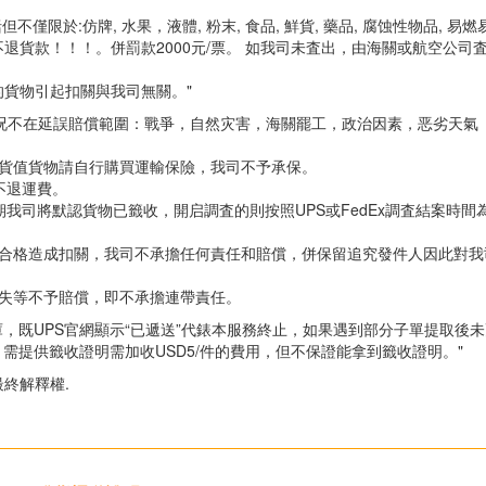
限於:仿牌, 水果，液體, 粉末, 食品, 鮮貨, 藥品, 腐蚀性物品, 易
貨款！！！。併罰款2000元/票。 如我司未査出，由海關或航空公司
的貨物引起扣關與我司無關。"
情况不在延誤賠償範圍：戰爭，自然灾害，海關罷工，政治因素，恶劣天氣
高貨值貨物請自行購買運輸保險，我司不予承保。
不退運費。
我司將默認貨物已籤收，開启調査的則按照UPS或FedEx調査結案時間
不合格造成扣關，我司不承擔任何責任和賠償，併保留追究發件人因此對我
損失等不予賠償，即不承擔連帶責任。
，既UPS官網顯示“已遞送”代錶本服務終止，如果遇到部分子單提取後
需提供籤收證明需加收USD5/件的費用，但不保證能拿到籤收證明。"
終解釋權.