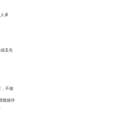
件人承
。
誤或丢失
庫，不做
個標籤操作
。