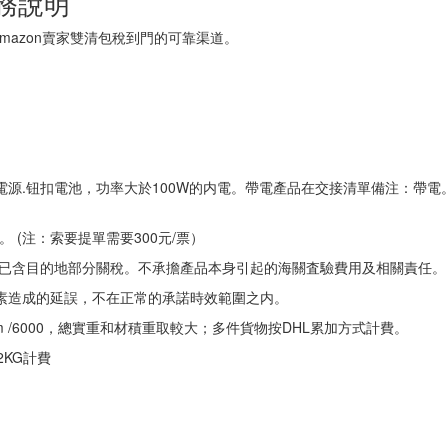
務說明
azon賣家雙清包稅到門的可靠渠道。
源.钮扣電池，功率大於100W的内電。帶電產品在交接清單備注：帶電
。 (注：索要提單需要300元/票）
 已含目的地部分關稅。不承擔產品本身引起的海關査驗費用及相關責任。
素造成的延誤，不在正常的承諾時效範圍之内。
高cm /6000，總實重和材積重取較大；多件貨物按DHL累加方式計費。
2KG計費