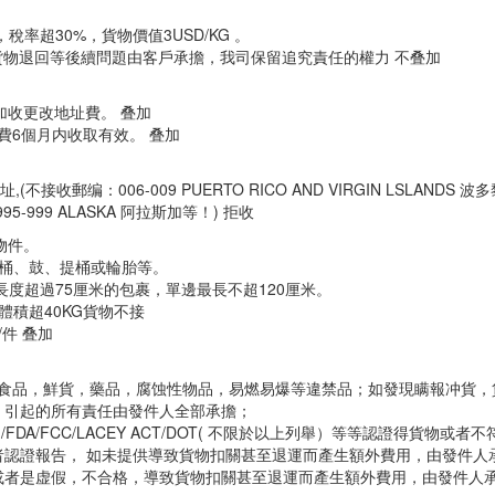
率超30%，貨物價值3USD/KG 。
，貨物退回等後續問題由客戶承擔，我司保留追究責任的權力 不叠加
另加收更改地址費。 叠加
遠費6個月内收取有效。 叠加
收郵编：006-009 PUERTO RICO AND VIRGIN LSLANDS 
95-999 ALASKA 阿拉斯加等！) 拒收
物件。
桶、鼓、提桶或輪胎等。
長度超過75厘米的包裹，單邊最長不超120厘米。
件體積超40KG貨物不接
/件 叠加
末，食品，鮮貨，藥品，腐蚀性物品，易燃易爆等違禁品；如發現瞒報冲貨，
，引起的所有責任由發件人全部承擔；
DA/FCC/LACEY ACT/DOT( 不限於以上列舉）等等認證得貨物或者
認證報告， 如未提供導致貨物扣關甚至退運而產生額外費用，由發件人
或者是虚假，不合格，導致貨物扣關甚至退運而產生額外費用，由發件人