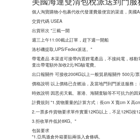
美國海運雙清包稅派送到門服
個人淘寶購物小包裹代收代發運費最便宜的渠道，美國Am
交貨代碼 USEA
出貨班次 "三截一開
週三上午11:00截止訂單，趕下週一開船
洛杉磯提取,UPS/Fedex派送。"
帶電產品 本渠道可接帶内置鋰電產品，不接純電，移動電
査出帶電額外加收2元/KG驗電費。
出口報關件 可接收200KG以上一般貿易報關件 500元/票
價格說明 以上價格已含燃油，及當地門到門派送服務；
時效說明 因恶劣天氣、塞港、海關査驗等不可抗力的因
計費規則 "1.貨物重量的計算方式：長cm X 寬cm X 
2.一票多件貨物要求單件實重12KG以上，不足12KG按1
3.拒收單件低於8KG。"
包裝要求
"1.亞馬遜倉外箱要貼兩張入倉條碼。