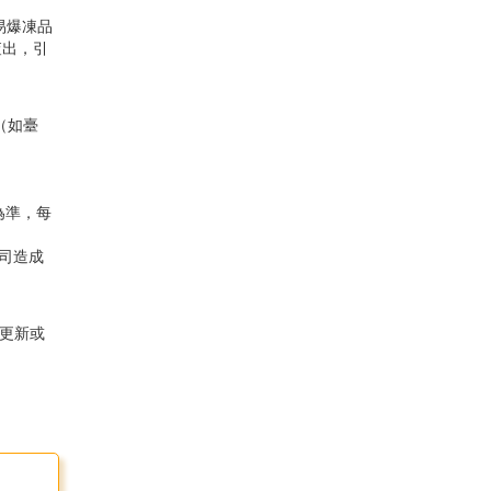
燃易爆凍品
査出，引
（如臺
為準，每
司造成
未更新或