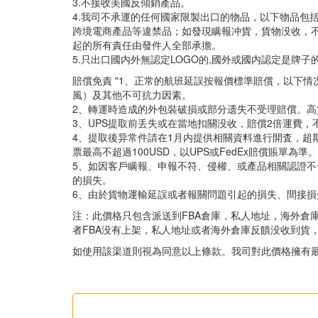
3.不接收美國反傾銷產品。
4.我司不承運的任何國家限製出口的物品，以下物品包括但不僅
跨境電商產品等違禁品；如發現瞒報冲貨，貨物没收，不退
起的所有責任由發件人全部承擔。
5.只出口國内外無認定LOGO的,國外或國内認定是牌子
賠償免責 "1、正常的航班延誤按報價標準賠償，以下
風）及其他不可抗力因素。
2、轉運時造成的外包裝破損或部分遗失不受理賠償。
3、UPS提取前丢失或在當地扣關没收，賠償2倍運費，
4、提取後异常件請在1月内提供相關資料進行開査，超期
票最高不超過100USD，以UPS或FedEx賠償賬單為準。
5、如因客戶瞒報、申報不符、侵權、或產品相關認證
的損失。
6、由於貨物運輸延誤或者報關問題引起的損失、間接
注：此價格只包含派送到FBA倉庫，私人地址，海外倉庫
者FBA没有上架，私人地址或者海外倉庫反饋没收到貨，
如使用該渠道則視為同意以上條款。我司對此價格擁有最