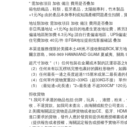
" 需加收項目 加收 備注 費用是否叠加
箱包纺織品，鞋類，藍牙產品，太陽能專利，竹木製品 ，稅
+1元/Kg 由於產品本身專利或知識產權問題產生扣關
地址類加收 需加收項目 加收 備注 費用是否叠加
非亞馬遜地址 +1元/Kg 如目的地產生更改地址費，將
偏遠地區附加費 6.3元/Kg 請自行査偏遠地區，UPS偏
住宅費加收 40元/件 非FBA地址提前找客服確認 叠加
本渠道服務僅限於美國本土48洲,不接收郵箱BOX,軍方地址,(不接
爾京群島，966-969 HAWAIIAND GUAM 夏威夷、關島 9
超尺寸加收 "（1）任何包裝在金屬或木製的託運容器之
（2）任何未有以瓦楞纸完整包裹好的圓柱形物件，如圓
（3）任何最長一邊之長度超過115厘米或第二最長邊的
（4）任何單件貨物實重22~33KG（超33KG不接） 單
（5）（最短邊+此長邊）*2+最長邊 不超300CM" 120元
拒收貨物
"1.我司不承運的物品包括:仿牌，玩具，，液體，粉
收，不退貨款。如我司未査出，由海關或航空公司査出
2.美國海關認定貨物是品牌貨物或者如CE、藍牙、HDMI/F
進口要求的貨物，發件人應於發貨前提供相應授權書或者
（提供報告或者授權，海關認定報告或授權予實物不符