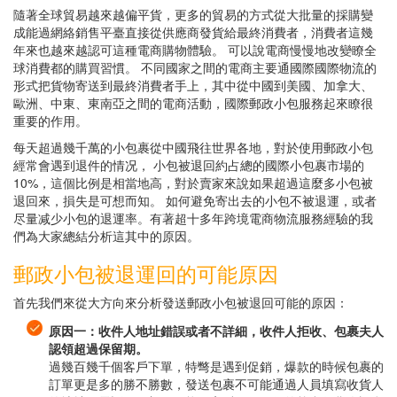
隨著全球貿易越來越偏平貨，更多的貿易的方式從大批量的採購變
成能過網絡銷售平臺直接從供應商發貨給最終消費者，消費者這幾
年來也越來越認可這種電商購物體驗。 可以說電商慢慢地改變瞭全
球消費都的購買習慣。 不同國家之間的電商主要通國際國際物流的
形式把貨物寄送到最終消費者手上，其中從中國到美國、加拿大、
歐洲、中東、東南亞之間的電商活動，國際郵政小包服務起來瞭很
重要的作用。
每天超過幾千萬的小包裹從中國飛往世界各地，對於使用郵政小包
經常會遇到退件的情况， 小包被退回約占總的國際小包裹市場的
10%，這個比例是相當地高，對於賣家來說如果超過這麼多小包被
退回來，損失是可想而知。 如何避免寄出去的小包不被退運，或者
尽量减少小包的退運率。有著超十多年跨境電商物流服務經驗的我
們為大家總結分析這其中的原因。
郵政小包被退運回的可能原因
首先我們來從大方向來分析發送郵政小包被退回可能的原因：
原因一：收件人地址錯誤或者不詳細，收件人拒收、包裹夫人
認領超過保留期。
過幾百幾千個客戶下單，特彆是遇到促銷，爆款的時候包裹的
訂單更是多的勝不勝數，發送包裹不可能通過人員填寫收貨人