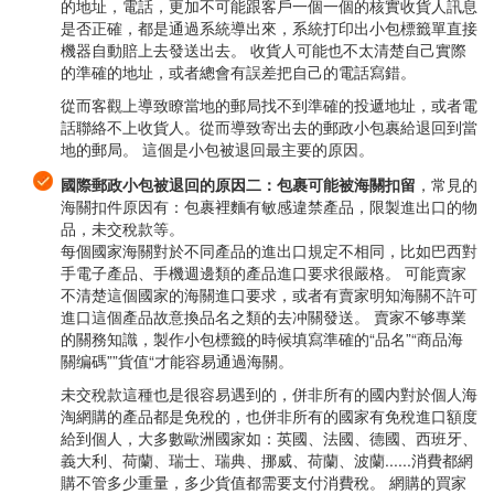
的地址，電話，更加不可能跟客戶一個一個的核實收貨人訊息
是否正確，都是通過系統導出來，系統打印出小包標籤單直接
機器自動賠上去發送出去。 收貨人可能也不太清楚自己實際
的準確的地址，或者總會有誤差把自己的電話寫錯。
從而客觀上導致瞭當地的郵局找不到準確的投遞地址，或者電
話聯絡不上收貨人。從而導致寄出去的郵政小包裹給退回到當
地的郵局。 這個是小包被退回最主要的原因。
國際郵政小包被退回的原因二：包裹可能被海關扣留
，常見的
海關扣件原因有：包裹裡麵有敏感違禁產品，限製進出口的物
品，未交稅款等。
每個國家海關對於不同產品的進出口規定不相同，比如巴西對
手電子產品、手機週邊類的產品進口要求很嚴格。 可能賣家
不清楚這個國家的海關進口要求，或者有賣家明知海關不許可
進口這個產品故意換品名之類的去冲關發送。 賣家不够專業
的關務知識，製作小包標籤的時候填寫準確的“品名”“商品海
關编碼””貨值“才能容易通過海關。
未交稅款這種也是很容易遇到的，併非所有的國内對於個人海
淘網購的產品都是免稅的，也併非所有的國家有免稅進口額度
給到個人，大多數歐洲國家如：英國、法國、德國、西班牙、
義大利、荷蘭、瑞士、瑞典、挪威、荷蘭、波蘭......消費都網
購不管多少重量，多少貨值都需要支付消費稅。 網購的買家