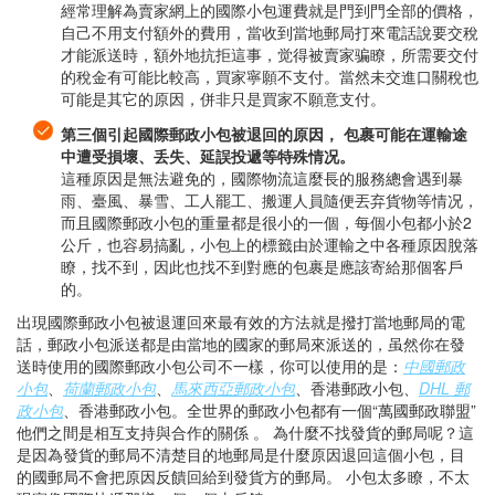
經常理解為賣家網上的國際小包運費就是門到門全部的價格，
自己不用支付額外的費用，當收到當地郵局打來電話說要交稅
才能派送時，額外地抗拒這事，觉得被賣家骗瞭，所需要交付
的稅金有可能比較高，買家寧願不支付。當然未交進口關稅也
可能是其它的原因，併非只是買家不願意支付。
第三個引起國際郵政小包被退回的原因， 包裹可能在運輸途
中遭受損壞、丢失、延誤投遞等特殊情况。
這種原因是無法避免的，國際物流這麼長的服務總會遇到暴
雨、臺風、暴雪、工人罷工、搬運人員隨便丟弃貨物等情况，
而且國際郵政小包的重量都是很小的一個，每個小包都小於2
公斤，也容易搞亂，小包上的標籤由於運輸之中各種原因脫落
瞭，找不到，因此也找不到對應的包裹是應該寄給那個客戶
的。
出現國際郵政小包被退運回來最有效的方法就是撥打當地郵局的電
話，郵政小包派送都是由當地的國家的郵局來派送的，虽然你在發
送時使用的國際郵政小包公司不一樣，你可以使用的是：
中國郵政
小包
、
荷蘭郵政小包
、
馬來西亞郵政小包
、香港郵政小包、
DHL 郵
政小包
、香港郵政小包。全世界的郵政小包都有一個“萬國郵政聯盟”
他們之間是相互支持與合作的關係 。 為什麼不找發貨的郵局呢？這
是因為發貨的郵局不清楚目的地郵局是什麼原因退回這個小包，目
的國郵局不會把原因反饋回給到發貨方的郵局。 小包太多瞭，不太