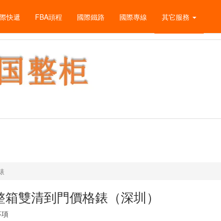
際快遞
FBA頭程
國際鐵路
國際專線
其它服務
錶
運整箱雙清到門價格錶（深圳）
事項